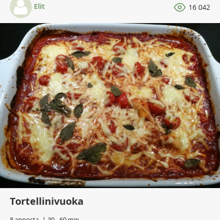
Elit
16 042
Tortellinivuoka
8 annosta
30 - 60 min