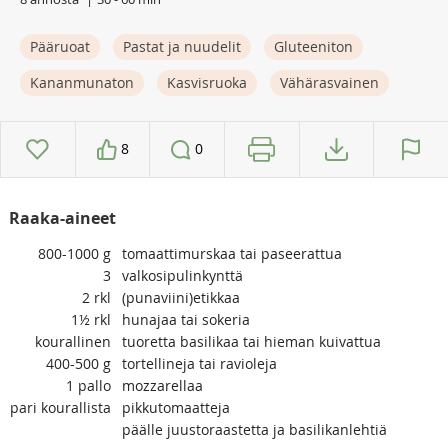
Pääruoat
Pastat ja nuudelit
Gluteeniton
Kananmunaton
Kasvisruoka
Vähärasvainen
8
0
Raaka-aineet
800-1000
g
tomaattimurskaa tai paseerattua
3
valkosipulinkynttä
2
rkl
(punaviini)etikkaa
1½
rkl
hunajaa tai sokeria
kourallinen
tuoretta basilikaa tai hieman kuivattua
400-500
g
tortellineja tai ravioleja
1
pallo
mozzarellaa
pari
kourallista
pikkutomaatteja
päälle juustoraastetta ja basilikanlehtiä