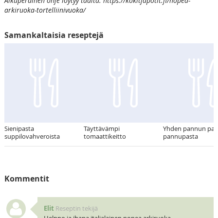
Alkuperäinen ohje löytyy täältä: https://kokitjapotit.fi/nopea-
arkiruoka-tortelliinivuoka/
Samankaltaisia reseptejä
Sienipasta
Täyttävämpi
Yhden pannun past
suppilovahveroista
tomaattikeitto
pannupasta
Kommentit
Elit
Reseptin tekijä
Helppo ja ihana italialainen nopea arkiruoka.