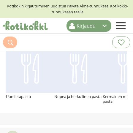
Kotikokin kirjautuminen uudistui! Päivitä Alma-tunnuksesi Kotikokki-
tunnukseen täällä
Kirjaudu
ETUSIVU
Suosittelemme myös
RESEPTIHAKU
RUOKATEEMAT
KESKUSTELUT
KOTIKOKIT
Uunifetapasta
Nopea ja herkullinen pasta
Kermainen muna
pasta