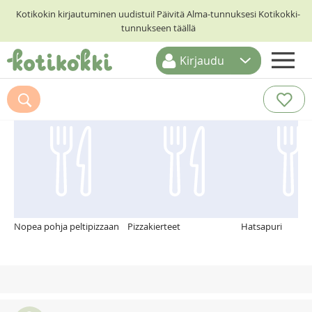
Kotikokin kirjautuminen uudistui! Päivitä Alma-tunnuksesi Kotikokki-
tunnukseen täällä
Kirjaudu
ETUSIVU
Suosittelemme myös
RESEPTIHAKU
RUOKATEEMAT
KESKUSTELUT
KOTIKOKIT
Nopea pohja peltipizzaan
Pizzakierteet
Hatsapuri