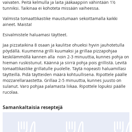
vaivaten. Peitä kelmulla ja laita jääkaappiin vähintään 1½
tunniksi. Taikinaa ei kohoteta missään vaiheessa.
Valmista tomaattikastike maustumaan sekoittamalla kaikki
aineet. Maista!
Esivalmistele haluamasi täytteet.
Jaa pizzataikina 8 osaan ja kaulitse ohueksi hyvin jauhotetulla
pöydällä. Kuumenna grilli kuumaksi ja grillaa pizzapohjaa
keskilämmöllä kannen alla noin 2-3 minuuttia, kunnes pohja on
hieman ruskistunut. Käännä ja siirrä pohja pois grillistä. Levitä
tomaattikastike grillatulle puolelle. Täytä nopeasti haluamillasi
täytteillä. Pidä täytteiden määrä kohtuullisena. Ripottele päälle
mozzarellaraastetta. Grillaa 2-5 minuuttia, kunnes juusto on
sulanut. Varo pohjaa palamasta liikaa. Ripottele lopuksi päälle
rucolaa.
Samankaltaisia reseptejä