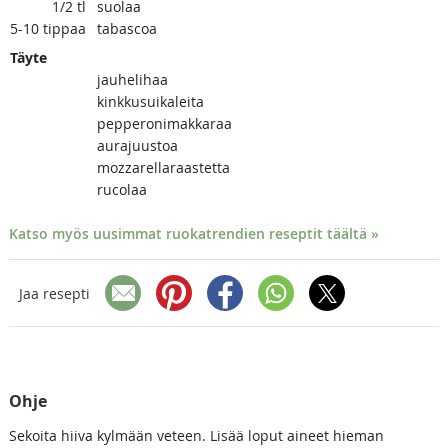
1/2
tl
suolaa
5-10
tippaa
tabascoa
Täyte
jauhelihaa
kinkkusuikaleita
pepperonimakkaraa
aurajuustoa
mozzarellaraastetta
rucolaa
Katso myös uusimmat ruokatrendien reseptit täältä »
Jaa resepti
Ohje
Sekoita hiiva kylmään veteen. Lisää loput aineet hieman