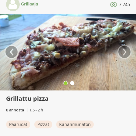
Grillaaja
7 745
‹
›
Grillattu pizza
8 annosta
1,5 - 2 h
Pääruoat
Pizzat
Kananmunaton