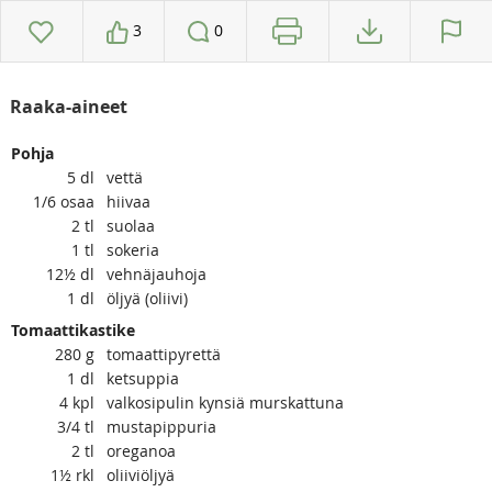
3
0
Raaka-aineet
Pohja
5
dl
vettä
1/6
osaa
hiivaa
2
tl
suolaa
1
tl
sokeria
12½
dl
vehnäjauhoja
1
dl
öljyä (oliivi)
Tomaattikastike
280
g
tomaattipyrettä
1
dl
ketsuppia
4
kpl
valkosipulin kynsiä murskattuna
3/4
tl
mustapippuria
2
tl
oreganoa
1½
rkl
oliiviöljyä