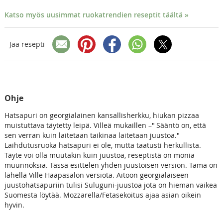
Katso myös uusimmat ruokatrendien reseptit täältä »
Jaa resepti
Ohje
Hatsapuri on georgialainen kansallisherkku, hiukan pizzaa
muistuttava täytetty leipä. Villeä mukaillen –" Sääntö on, että
sen verran kuin laitetaan taikinaa laitetaan juustoa."
Laihdutusruoka hatsapuri ei ole, mutta taatusti herkullista.
Täyte voi olla muutakin kuin juustoa, reseptistä on monia
muunnoksia. Tässä esittelen yhden juustoisen version. Tämä on
lähellä Ville Haapasalon versiota. Aitoon georgialaiseen
juustohatsapuriin tulisi Suluguni-juustoa jota on hieman vaikea
Suomesta löytää. Mozzarella/Fetasekoitus ajaa asian oikein
hyvin.