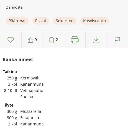
2 annosta
Pääruoat
Pizzat
Sokeriton
Kasvisruoka
9
2
Raaka-aineet
Taikina
250
g
Kermaviili
3
kpl
Kananmuna
8-10
dl
Vehnäjauho
Suolaa
Täyte
300
g
Mozzarella
300
g
Fetajuusto
2
kpl
Kananmuna