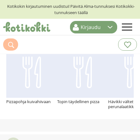
Kotikokin kirjautuminen uudistui! Päivitä Alma-tunnuksesi Kotikokki-
tunnukseen täällä
Kirjaudu
ETUSIVU
Suosittelemme myös
RESEPTIHAKU
RUOKATEEMAT
KESKUSTELUT
KOTIKOKIT
Pizzapohja kuivahiivaan
Topin täydellinen pizza
Hävikki vältetty, 
perunalaatikko u