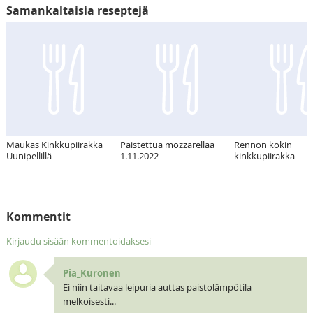
Samankaltaisia reseptejä
Maukas Kinkkupiirakka
Paistettua mozzarellaa
Rennon kokin
Uunipellillä
1.11.2022
kinkkupiirakka
Kommentit
Kirjaudu sisään kommentoidaksesi
Pia_Kuronen
Ei niin taitavaa leipuria auttas paistolämpötila
melkoisesti...