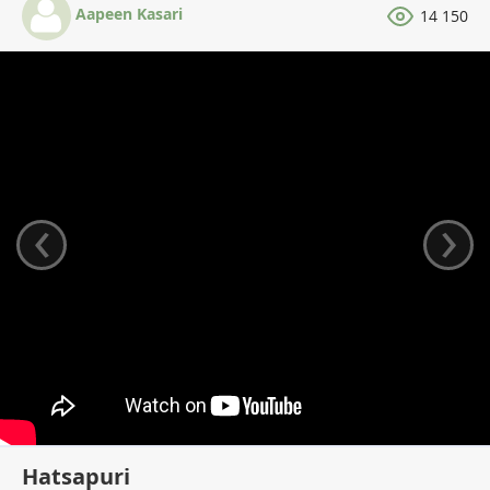
Aapeen Kasari
14 150
‹
›
Hatsapuri