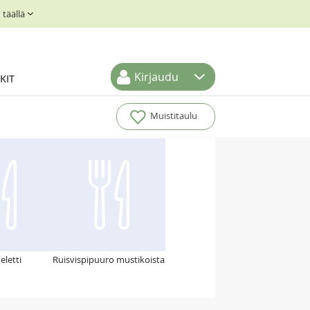
täällä
Kirjaudu
KIT
Muistitaulu
letti
Ruisvispipuuro mustikoista