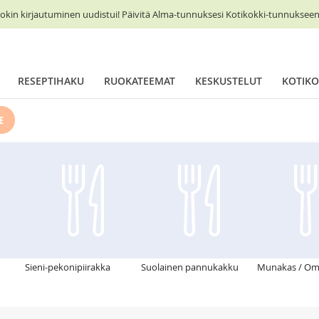
okin kirjautuminen uudistui! Päivitä Alma-tunnuksesi Kotikokki-tunnukseen 
RESEPTIHAKU
RUOKATEEMAT
KESKUSTELUT
KOTIKO
E
Sieni-pekonipiirakka
Suolainen pannukakku
Munakas / Ome