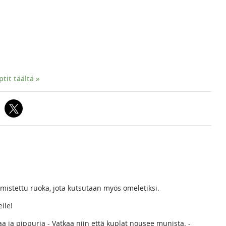
it täältä »
stettu ruoka, jota kutsutaan myös omeletiksi.
ile!
aa ja pippuria - Vatkaa niin että kuplat nousee munista. -