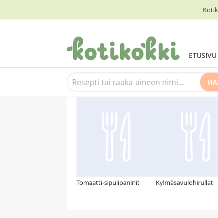
Kotik
ETUSIVU
HA
Suosittelemme myös
Tomaatti-sipulipaninit
Kylmäsavulohirullat