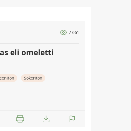
7 661
s eli omeletti
eeniton
Sokeriton