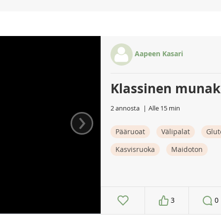
Aapeen Kasari
Klassinen munaka
›
2 annosta
Alle 15 min
Pääruoat
Välipalat
Glut
Kasvisruoka
Maidoton
3
0