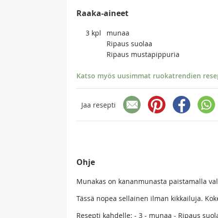
Raaka-aineet
3
kpl
munaa
Ripaus suolaa
Ripaus mustapippuria
Katso myös uusimmat ruokatrendien resept
Jaa resepti
Ohje
Munakas on kananmunasta paistamalla valmi
Tässä nopea sellainen ilman kikkailuja. Koke
Resepti kahdelle: - 3 - munaa - Ripaus suol