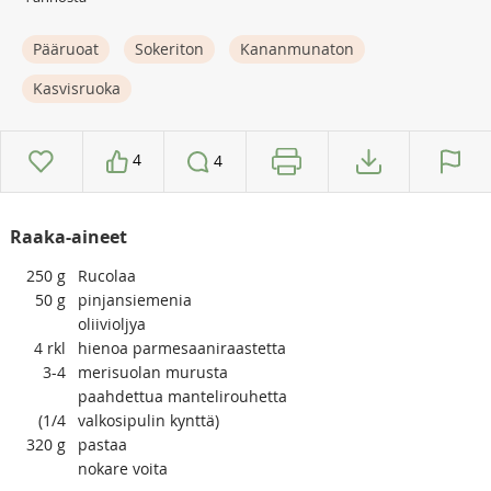
Pääruoat
Sokeriton
Kananmunaton
Kasvisruoka
4
4
Raaka-aineet
250
g
Rucolaa
50
g
pinjansiemenia
oliivioljya
4
rkl
hienoa parmesaaniraastetta
3-4
merisuolan murusta
paahdettua mantelirouhetta
(1/4
valkosipulin kynttä)
320
g
pastaa
nokare voita