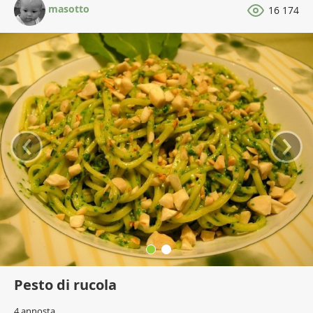
masotto
16 174
‹
›
Pesto di rucola
4 annosta