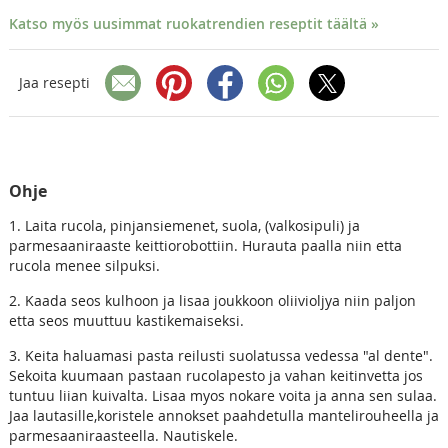
Katso myös uusimmat ruokatrendien reseptit täältä »
Jaa resepti
Ohje
1. Laita rucola, pinjansiemenet, suola, (valkosipuli) ja
parmesaaniraaste keittiorobottiin. Hurauta paalla niin etta
rucola menee silpuksi.
2. Kaada seos kulhoon ja lisaa joukkoon oliivioljya niin paljon
etta seos muuttuu kastikemaiseksi.
3. Keita haluamasi pasta reilusti suolatussa vedessa "al dente".
Sekoita kuumaan pastaan rucolapesto ja vahan keitinvetta jos
tuntuu liian kuivalta. Lisaa myos nokare voita ja anna sen sulaa.
Jaa lautasille,koristele annokset paahdetulla mantelirouheella ja
parmesaaniraasteella. Nautiskele.