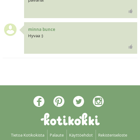
päivänä!
minna bunce
Hyvaa :)
Tietoa Kotikokista
Palaute
Käyttöehdot
Rekisteriseloste