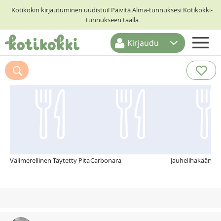
Kotikokin kirjautuminen uudistui! Päivitä Alma-tunnuksesi Kotikokki-
tunnukseen täällä
Kirjaudu
ETUSIVU
Suosittelemme myös
RESEPTIHAKU
RUOKATEEMAT
KESKUSTELUT
KOTIKOKIT
Välimerellinen Täytetty Pita
Carbonara
Jauhelihakääryle