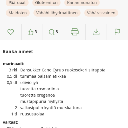
Pääruoat
Gluteeniton
Kananmunaton
Maidoton
Vähähiilihydraattinen
Vähärasvainen
5
3
Raaka-aineet
marinaadi:
3
rkl
Dansukker Cane Cyrup ruokosokeri siirappia
0,5
dl
tummaa balsamietikkaa
0,5
dl
oliiviöljyä
tuoretta rosmariinia
tuoretta oreganoa
mustapipuria myllystä
2
valkosipulin kynttä murskattuna
1
tl
ruususuolaa
vartaat: