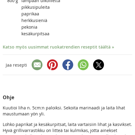
800
g
lampaan ulkofilettä
pikkusipuleita
paprikaa
herkkusieniä
pekonia
kesäkurpitsaa
Katso myös uusimmat ruokatrendien reseptit täältä »
Jaa resepti
Ohje
Kuutioi liha n. 5cm:n paloiksi. Sekoita marinaadi ja laita lihat
maustumaan yön yli.
Lohko paprikat ja kesäkurpitsat, laita vartaisiin lihat ja kasvikset.
Hyvä grillivarrastikku on litteä tai kulmikas, jotta ainekset