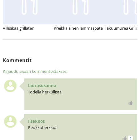
Villisikaa grillaten
Kreikkalainen lammaspata
Takuumurea Grillik
Kommentit
Kirjaudu sisään kommentoidaksesi
laurasusanna
Todella herkullista.
IlseRoos
Peukkuherkkua
1