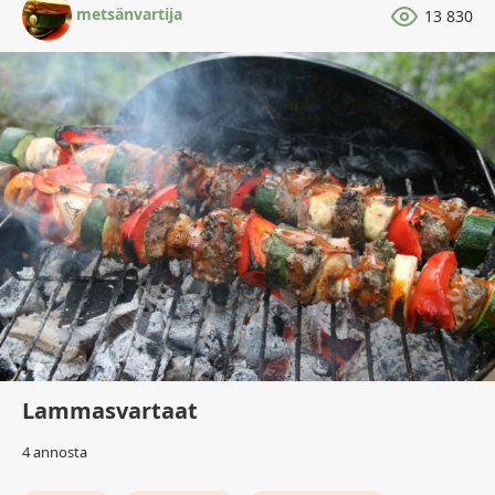
metsänvartija
13 830
Lammasvartaat
4 annosta