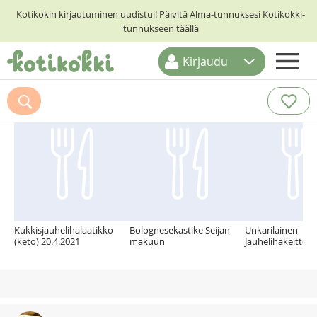
Kotikokin kirjautuminen uudistui! Päivitä Alma-tunnuksesi Kotikokki-
tunnukseen täällä
Kirjaudu
ETUSIVU
Suosittelemme myös
RESEPTIHAKU
RUOKATEEMAT
KESKUSTELUT
KOTIKOKIT
Kukkisjauhelihalaatikko
Bolognesekastike Seijan
Unkarilainen
(keto) 20.4.2021
makuun
Jauhelihakeitto