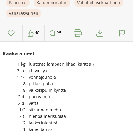
Pääruoat
Kananmunaton
Vähähiilihydraattinen
Vähärasvainen
48
25
Raaka-aineet
1
kg
luutonta lampaan lihaa (karitsa )
2
rkl
oliiviöljyä
1
rkl
vehnäjauhoja
8
pikkusipulia
8
valkosipulin kynttä
2
dl
punaviiniä
2
dl
vettä
1/2
sitruunan mehu
2
tl
hienoa merisuolaa
2
laakerinlehteä
1
kanelitanko