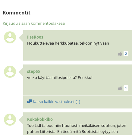
Kommentit
Kirjaudu sisään kommentoidaksesi
IlseRoos
Houkuttelevaa herkkupataa, tekoon nyt vaan
2
step65
voiko käyttää hillosipuleita? Peukku!
1
Katso kaikki vastaukset (
1
)
Kokokokkiko
Tuo Lidl taipuu niin huonosti meikäläisen suuhun, joten
puhun Liiteristä. En tiedä mitä Ruotsista löytyy sen