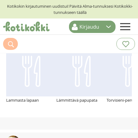
Kotikokin kirjautuminen uudistui! Päivitä Alma-tunnuksesi Kotikokki-
tunnukseen täällä
Kirjaudu
ETUSIVU
Suosittelemme myös
RESEPTIHAKU
RUOKATEEMAT
KESKUSTELUT
KOTIKOKIT
Lammasta lapaan
Lämmittävä papupata
Torvisieni-peru