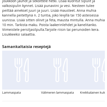
joukkoon jauhot ja sekoittele hetki. Lisää kuoritut sipulit ja
valkosipulin kynnet. Lisää punaviini ja vesi. Nesteen tulee
peittää ainekset juuri ja juuri. Lisää mausteet. Anna muhia
kannella peitettynä n. 2 tuntia, joko levyllä tai 150 asteisessa
uunissa. Lisää sitten oliivit ja feta, mausta mintulla. Anna muhia
10 min. Tarkista maku. Poista laakerinlehdet ja kanelitanko.
Viimeistele persiljasilpulla.Tarjoile riisin tai perunoiden kera.
Lisukkeeksi salaattia.
Samankaltaisia reseptejä
Lammaspata
Välimeren lammaspata
Kreikkalainen kukk