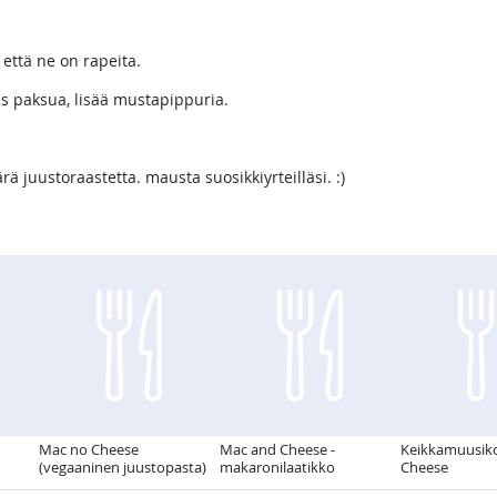
 että ne on rapeita.
s paksua, lisää mustapippuria.
ä juustoraastetta. mausta suosikkiyrteilläsi. :)
Mac no Cheese
Mac and Cheese -
Keikkamuusik
(vegaaninen juustopasta)
makaronilaatikko
Cheese