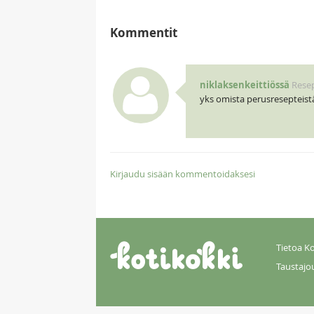
Kommentit
niklaksenkeittiössä
Resep
yks omista perusresepteistä,
Kirjaudu sisään kommentoidaksesi
Tietoa Ko
Taustajo