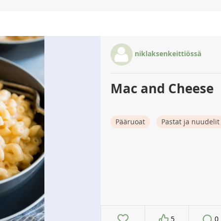
niklaksenkeittiössä
Mac and Cheese
Pääruoat
Pastat ja nuudelit
5
0