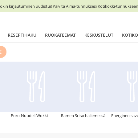
okin kirjautuminen uudistui! Päivitä Alma-tunnuksesi Kotikokki-tunnukseen 
RESEPTIHAKU
RUOKATEEMAT
KESKUSTELUT
KOTIKO
E
Poro-Nuudeli Wokki
Ramen Srirachaliemessä
Energinen sav