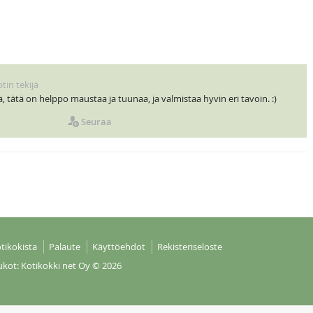
tin tekijä
 tätä on helppo maustaa ja tuunaa, ja valmistaa hyvin eri tavoin. :)
Seuraa
tikokista
Palaute
Käyttöehdot
Rekisteriseloste
ukot: Kotikokki net Oy
© 2026