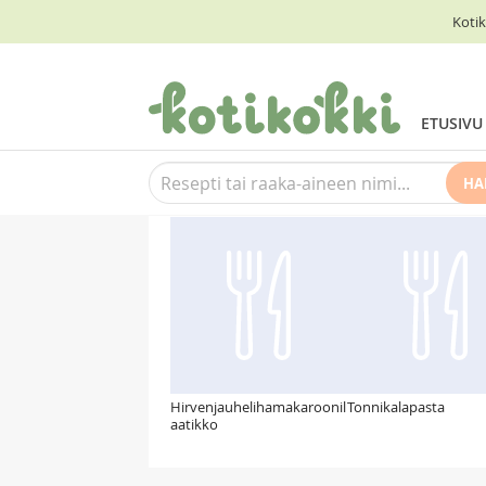
Kotik
ETUSIVU
HA
Suosittelemme myös
Hirvenjauhelihamakaroonil
Tonnikalapasta
aatikko