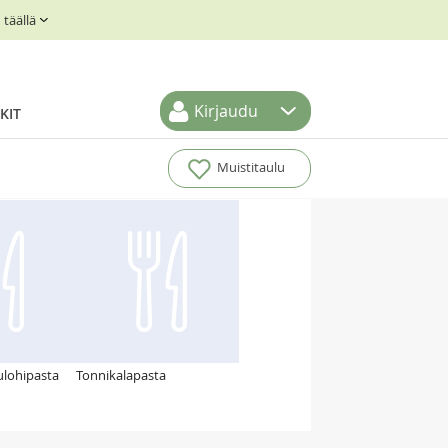
täällä
Kirjaudu
KIT
Muistitaulu
ulohipasta
Tonnikalapasta