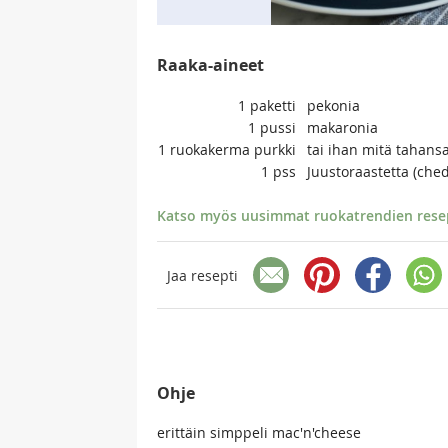
Raaka-aineet
1
paketti
pekonia
1
pussi
makaronia
1
ruokakerma purkki
tai ihan mitä tahan
1
pss
Juustoraastetta (che
Katso myös uusimmat ruokatrendien resept
Jaa resepti
Ohje
erittäin simppeli mac'n'cheese