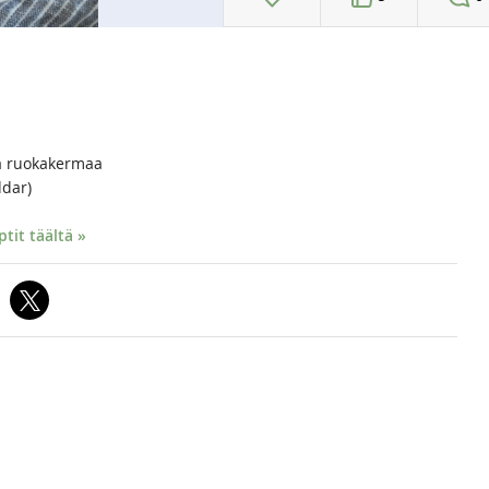
sa ruokakermaa
ddar)
it täältä »