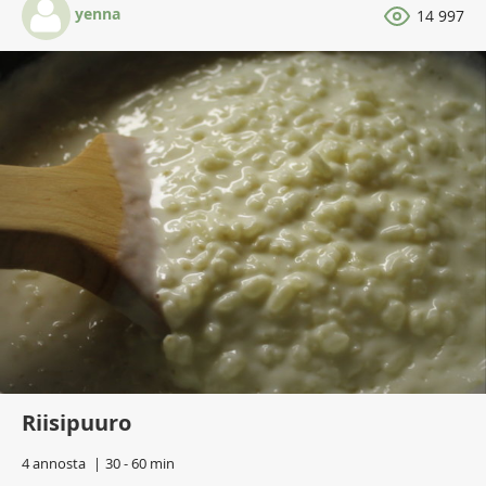
yenna
14 997
Riisipuuro
4 annosta
30 - 60 min