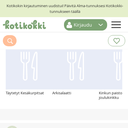
Kotikokin kirjautuminen uudistui! Päivitä Alma-tunnuksesi Kotikokki-
tunnukseen täällä
Kirjaudu
ETUSIVU
Suosittelemme myös
RESEPTIHAKU
RUOKATEEMAT
KESKUSTELUT
KOTIKOKIT
Täytetyt Kesäkurpitsat
Arkisalaatti
Kinkun paisto - t
joulukinkku