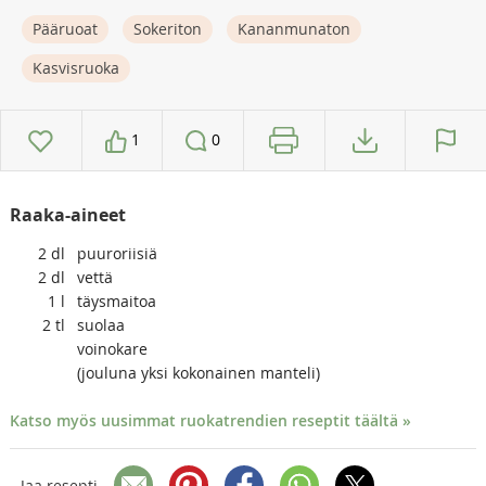
Pääruoat
Sokeriton
Kananmunaton
Kasvisruoka
1
0
Raaka-aineet
2
dl
puuroriisiä
2
dl
vettä
1
l
täysmaitoa
2
tl
suolaa
voinokare
(jouluna yksi kokonainen manteli)
Katso myös uusimmat ruokatrendien reseptit täältä »
Jaa resepti