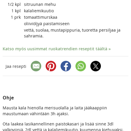
1/2
kpl
sitruunan mehu
1
kpl
kalaliemikuutio
1
prk
tomaattimurskaa
oliiviöljyä paistamiseen
vettä, suolaa, mustapippuria, tuoretta persiljaa ja
sahramia.
Katso myös uusimmat ruokatrendien reseptit täältä »
Jaa resepti
Ohje
Mausta kala hienolla merisuolalla ja laita jääkaappiin
maustumaan vähintään 3h ajaksi.
Ota laakea lasikannellinen paistokasari ja lisää sinne 3dl
valkoviiniä, 2dl vettä ja kalaliemikuutio, kuumenna kiehuvaksi.