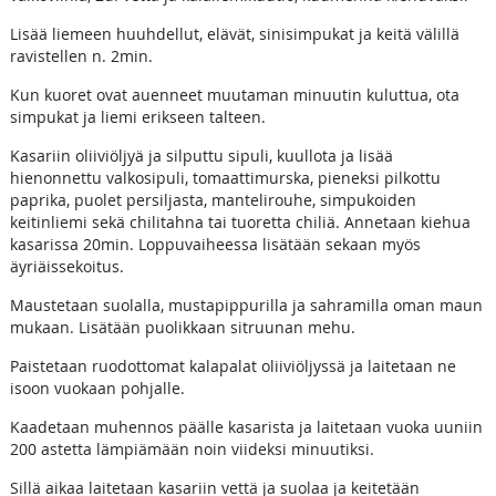
Lisää liemeen huuhdellut, elävät, sinisimpukat ja keitä välillä
ravistellen n. 2min.
Kun kuoret ovat auenneet muutaman minuutin kuluttua, ota
simpukat ja liemi erikseen talteen.
Kasariin oliiviöljyä ja silputtu sipuli, kuullota ja lisää
hienonnettu valkosipuli, tomaattimurska, pieneksi pilkottu
paprika, puolet persiljasta, mantelirouhe, simpukoiden
keitinliemi sekä chilitahna tai tuoretta chiliä. Annetaan kiehua
kasarissa 20min. Loppuvaiheessa lisätään sekaan myös
äyriäissekoitus.
Maustetaan suolalla, mustapippurilla ja sahramilla oman maun
mukaan. Lisätään puolikkaan sitruunan mehu.
Paistetaan ruodottomat kalapalat oliiviöljyssä ja laitetaan ne
isoon vuokaan pohjalle.
Kaadetaan muhennos päälle kasarista ja laitetaan vuoka uuniin
200 astetta lämpiämään noin viideksi minuutiksi.
Sillä aikaa laitetaan kasariin vettä ja suolaa ja keitetään