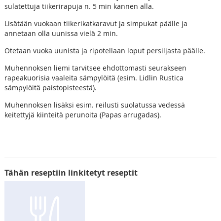
sulatettuja tiikerirapuja n. 5 min kannen alla.
Lisätään vuokaan tiikerikatkaravut ja simpukat päälle ja
annetaan olla uunissa vielä 2 min.
Otetaan vuoka uunista ja ripotellaan loput persiljasta päälle.
Muhennoksen liemi tarvitsee ehdottomasti seurakseen
rapeakuorisia vaaleita sämpylöitä (esim. Lidlin Rustica
sämpylöitä paistopisteestä).
Muhennoksen lisäksi esim. reilusti suolatussa vedessä
keitettyjä kiinteitä perunoita (Papas arrugadas).
Tähän reseptiin linkitetyt reseptit