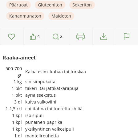
Pääruoat
Gluteeniton
Sokeriton
Kananmunaton
Maidoton
4
2
Raaka-aineet
500-700
Kalaa esim. kuhaa tai turskaa
gr
1
kg
sinisimpukoita
1
pkt
tiikeri- tai jättikatkarapuja
1
pkt
äyriäissekoitus
3
dl
kuiva valkoviini
1-1,5
rkl
chilitahna tai tuoretta chiliä
1
kpl
iso sipuli
1
kpl
punainen paprika
1
kpl
yksikyntinen valkosipuli
1
dl
mantelirouhetta