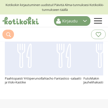
Kotikokin kirjautuminen uudistui! Päivitä Alma-tunnuksesi Kotikokki-
tunnukseen täällä
Kirjaudu
ETUSIVU
Suosittelemme myös
RESEPTIHAKU
RUOKATEEMAT
KESKUSTELUT
KOTIKOKIT
Paahtopaisti Yrttiperunoilla
Nacho Fantastico -salaatti
FutoMakin
ja Viski-Kastike
Jauhelihakastike