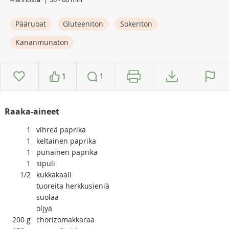
Pääruoat
Gluteeniton
Sokeriton
Kananmunaton
1
1
Raaka-aineet
1
vihreä paprika
1
keltainen paprika
1
punainen paprika
1
sipuli
1/2
kukkakaali
tuoreita herkkusieniä
suolaa
öljyä
200
g
chorizomakkaraa