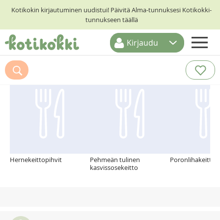
Kotikokin kirjautuminen uudistui! Päivitä Alma-tunnuksesi Kotikokki-
tunnukseen täällä
Kirjaudu
ETUSIVU
Suosittelemme myös
RESEPTIHAKU
RUOKATEEMAT
KESKUSTELUT
KOTIKOKIT
Hernekeittopihvit
Pehmeän tulinen
Poronlihakeitto
kasvissosekeitto