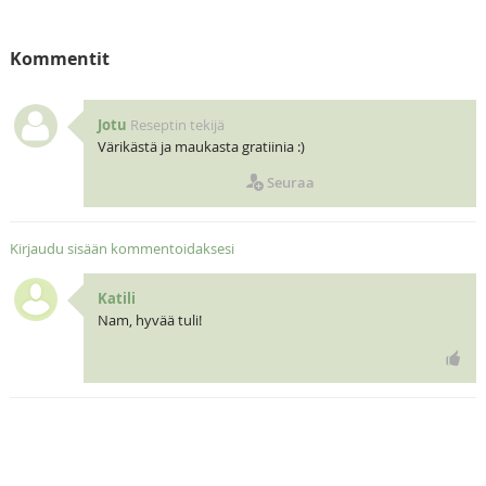
Kommentit
Jotu
Reseptin tekijä
Värikästä ja maukasta gratiinia :)
Seuraa
Kirjaudu sisään kommentoidaksesi
Katili
Nam, hyvää tuli!