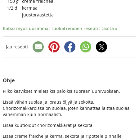
150
g
creme fraichea
1/2
dl
kermaa
juustoraastetta
Katso myös uusimmat ruokatrendien reseptit täältä »
Jaa resepti
Ohje
Pilko kasvikset mieleisiksi paloiksi suoraan uunivuokaan.
Lisää vähän suolaa ja loraus öljyä ja sekoita.
Chorizomakkaroissa on suolaa, joten kannattaa laittaa suolaa
vähemmän kuin normaalisti.
Lisää kuutioidut chorizomakkarat ja sekoita.
Lisää creme fraiche ja kerma, sekoita ja ripottele pinnalle