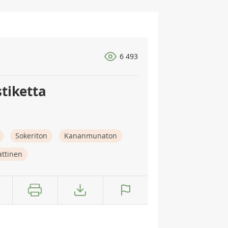
6 493
stiketta
Sokeriton
Kananmunaton
attinen