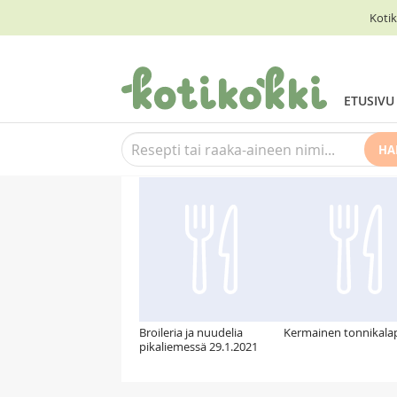
Kotik
ETUSIVU
HA
Suosittelemme myös
Broileria ja nuudelia
Kermainen tonnikala
pikaliemessä 29.1.2021