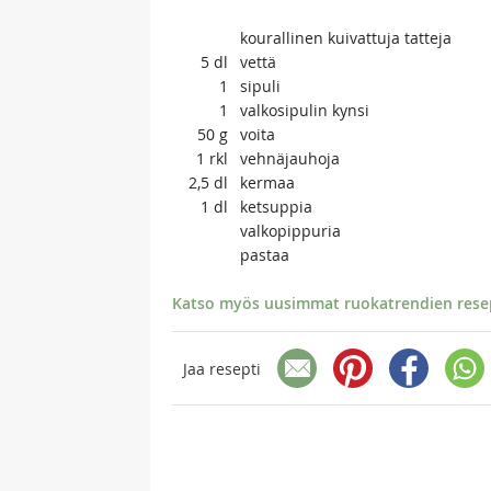
kourallinen kuivattuja tatteja
5
dl
vettä
1
sipuli
1
valkosipulin kynsi
50
g
voita
1
rkl
vehnäjauhoja
2,5
dl
kermaa
1
dl
ketsuppia
valkopippuria
pastaa
Katso myös uusimmat ruokatrendien resept
Jaa resepti