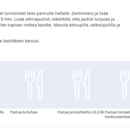
vat turvonneet laita pannulle hellalle (liemineen) ja lisää
 10 min. Lisää vehnäjauhot, sekoittele, että jauhot turpoaa ja
ee sopivan notkea kastike. Mausta ketsupilla, valkosipulilla ja
le kastikkeen kanssa.
TA,
Pastaa & Kuhaa
Pastaa ja kastiketta 23.2.08
Pastaa tomaat
herkkusienika