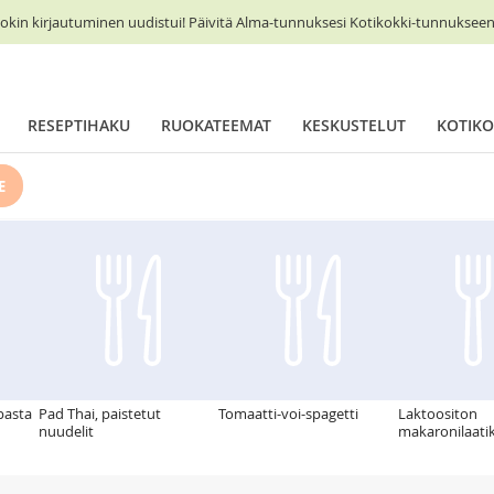
okin kirjautuminen uudistui! Päivitä Alma-tunnuksesi Kotikokki-tunnukseen 
RESEPTIHAKU
RUOKATEEMAT
KESKUSTELUT
KOTIKO
E
pasta
Pad Thai, paistetut
Tomaatti-voi-spagetti
Laktoositon
nuudelit
makaronilaati