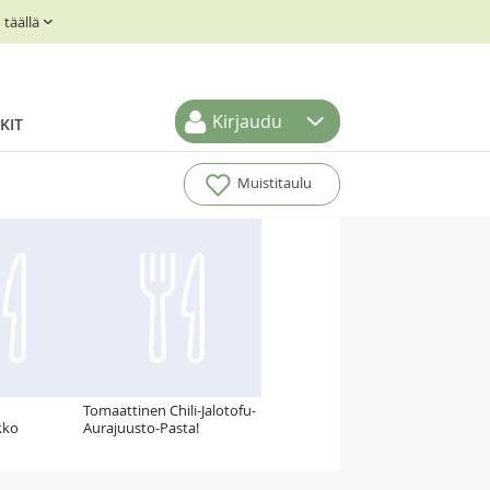
täällä
Kirjaudu
KIT
Muistitaulu
Tomaattinen Chili-Jalotofu-
kko
Aurajuusto-Pasta!