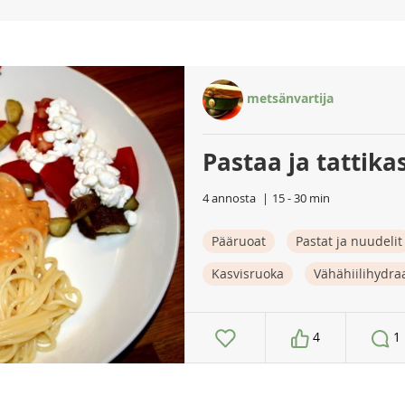
metsänvartija
Pastaa ja tattika
4 annosta
15 - 30 min
Pääruoat
Pastat ja nuudelit
Kasvisruoka
Vähähiilihydra
4
1