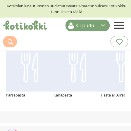
Kotikokin kirjautuminen uudistui! Päivitä Alma-tunnuksesi Kotikokki-
tunnukseen täällä
Kirjaudu
ETUSIVU
Suosittelemme myös
RESEPTIHAKU
RUOKATEEMAT
KESKUSTELUT
KOTIKOKIT
Parsapasta
Kanapasta
Pasta al' Arrabiat