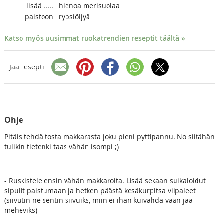
lisää
.....
hienoa merisuolaa
paistoon
rypsiöljyä
Katso myös uusimmat ruokatrendien reseptit täältä »
Jaa resepti
Ohje
Pitäis tehdä tosta makkarasta joku pieni pyttipannu. No siitähän
tulikin tietenki taas vähän isompi ;)
- Ruskistele ensin vähän makkaroita. Lisää sekaan suikaloidut
sipulit paistumaan ja hetken päästä kesäkurpitsa viipaleet
(siivutin ne sentin siivuiks, miin ei ihan kuivahda vaan jää
meheviks)