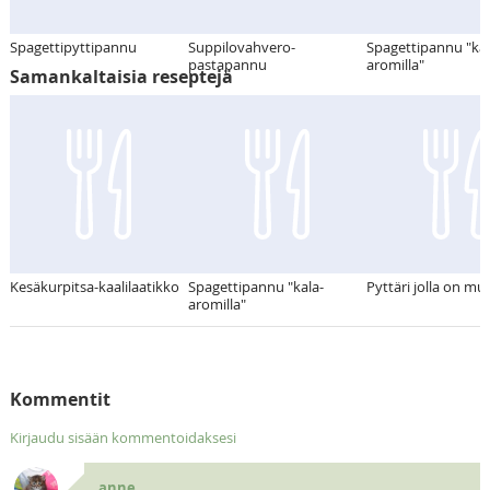
Spagettipyttipannu
Suppilovahvero-
Spagettipannu "kal
pastapannu
aromilla"
Samankaltaisia reseptejä
Kesäkurpitsa-kaalilaatikko
Spagettipannu "kala-
Pyttäri jolla on mu
aromilla"
Kommentit
Kirjaudu sisään kommentoidaksesi
anne