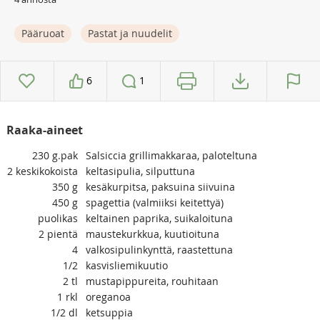
Pääruoat
Pastat ja nuudelit
6
1
Raaka-aineet
230
g.pak
Salsiccia grillimakkaraa, paloteltuna
2
keskikokoista
keltasipulia, silputtuna
350
g
kesäkurpitsa, paksuina siivuina
450
g
spagettia (valmiiksi keitettyä)
puolikas
keltainen paprika, suikaloituna
2
pientä
maustekurkkua, kuutioituna
4
valkosipulinkynttä, raastettuna
1/2
kasvisliemikuutio
2
tl
mustapippureita, rouhitaan
1
rkl
oreganoa
1/2
dl
ketsuppia