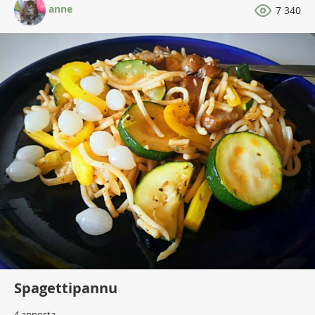
anne
7 340
Spagettipannu
4 annosta