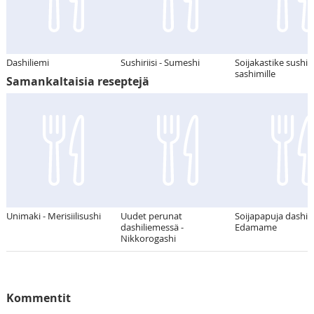
Dashiliemi
Sushiriisi - Sumeshi
Soijakastike sushill
sashimille
Samankaltaisia reseptejä
Unimaki - Merisiilisushi
Uudet perunat
Soijapapuja dashil
dashiliemessä -
Edamame
Nikkorogashi
Kommentit