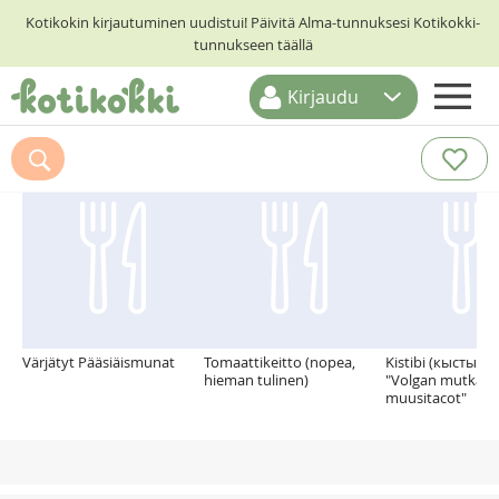
Kotikokin kirjautuminen uudistui! Päivitä Alma-tunnuksesi Kotikokki-
tunnukseen täällä
Kirjaudu
ETUSIVU
Suosittelemme myös
RESEPTIHAKU
RUOKATEEMAT
KESKUSTELUT
KOTIKOKIT
Värjätyt Pääsiäismunat
Tomaattikeitto (nopea,
Kistibi (кыстыбы
hieman tulinen)
"Volgan mutkan
muusitacot"