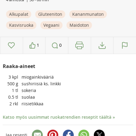
Alkupalat
Gluteeniton
Kananmunaton
Kasvisruoka
Vegaani
Maidoton
1
0
Raaka-aineet
3
kpl
miogainkivääriä
500
g
sushiriisiä ks. linkki
1
tl
sokeria
0.5
tl
suolaa
2
rkl
riisietikkaa
Katso myös uusimmat ruokatrendien reseptit täältä »
Jaa resepti