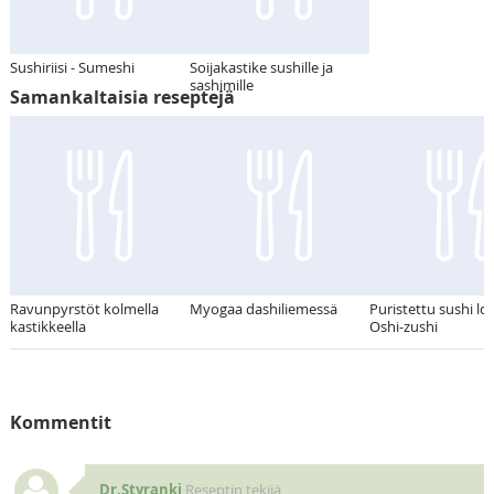
Sushiriisi - Sumeshi
Soijakastike sushille ja
sashimille
Samankaltaisia reseptejä
Ravunpyrstöt kolmella
Myogaa dashiliemessä
Puristettu sushi lo
kastikkeella
Oshi-zushi
Kommentit
Dr.Styranki
Reseptin tekijä