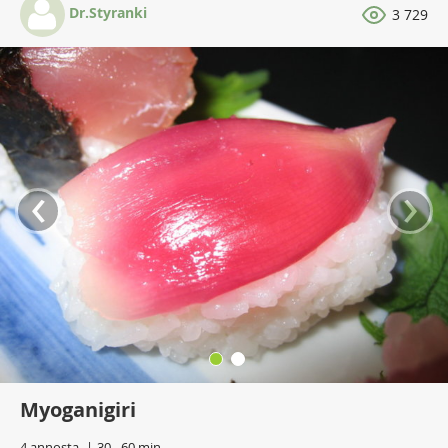
Dr.Styranki
3 729
‹
›
Myoganigiri
4 annosta
30 - 60 min