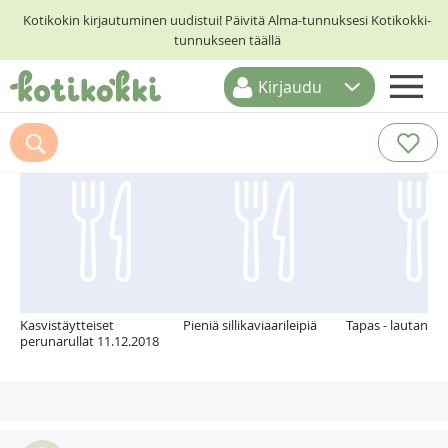
Kotikokin kirjautuminen uudistui! Päivitä Alma-tunnuksesi Kotikokki-
tunnukseen täällä
Kirjaudu
ETUSIVU
Suosittelemme myös
RESEPTIHAKU
RUOKATEEMAT
KESKUSTELUT
KOTIKOKIT
Kasvistäytteiset
Pieniä sillikaviaarileipiä
Tapas - lautanen
perunarullat 11.12.2018