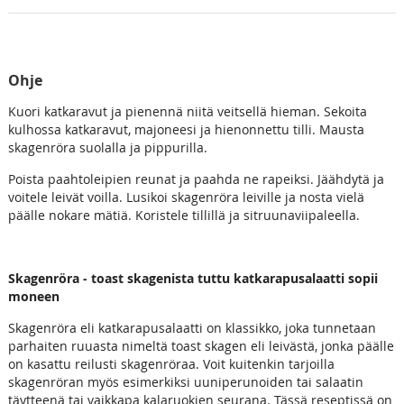
Ohje
Kuori katkaravut ja pienennä niitä veitsellä hieman. Sekoita
kulhossa katkaravut, majoneesi ja hienonnettu tilli. Mausta
skagenröra suolalla ja pippurilla.
Poista paahtoleipien reunat ja paahda ne rapeiksi. Jäähdytä ja
voitele leivät voilla. Lusikoi skagenröra leiville ja nosta vielä
päälle nokare mätiä. Koristele tillillä ja sitruunaviipaleella.
Skagenröra - toast skagenista tuttu katkarapusalaatti sopii
moneen
Skagenröra eli katkarapusalaatti on klassikko, joka tunnetaan
parhaiten ruuasta nimeltä toast skagen eli leivästä, jonka päälle
on kasattu reilusti skagenröraa. Voit kuitenkin tarjoilla
skagenröran myös esimerkiksi uuniperunoiden tai salaatin
täytteenä tai vaikkapa kalaruokien seurana. Tässä reseptissä on