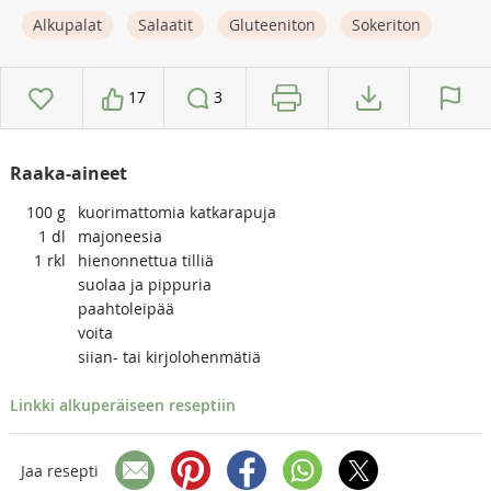
Alkupalat
Salaatit
Gluteeniton
Sokeriton
17
3
Raaka-aineet
100
g
kuorimattomia katkarapuja
1
dl
majoneesia
1
rkl
hienonnettua tilliä
suolaa ja pippuria
paahtoleipää
voita
siian- tai kirjolohenmätiä
Linkki alkuperäiseen reseptiin
Jaa resepti