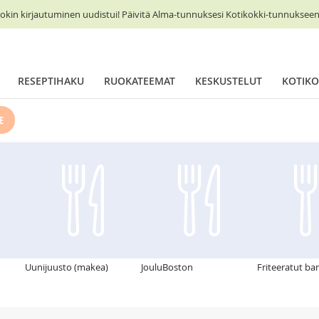
okin kirjautuminen uudistui! Päivitä Alma-tunnuksesi Kotikokki-tunnukseen 
RESEPTIHAKU
RUOKATEEMAT
KESKUSTELUT
KOTIKO
E
Uunijuusto (makea)
JouluBoston
Friteeratut ba