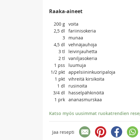
Raaka-aineet
200
g
voita
2,5
dl
fariinisokeria
3
munaa
4,5
dl
vehnäjauhoja
3
tl
leivinjauhetta
2
tl
vaniljasokeria
1
pss
luumuja
1/2
pkt
appelsiininkuoripaloja
1
pkt
vihreitä kirsikoita
1
dl
rusinoita
3/4
dl
hasselpähkinöitä
1
prk
ananasmurskaa
Katso myös uusimmat ruokatrendien resept
Jaa resepti