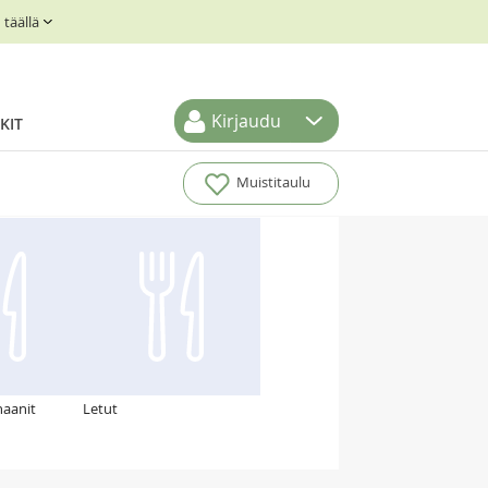
täällä
Kirjaudu
KIT
Muistitaulu
naanit
Letut