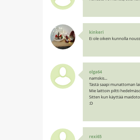
kinkeri
Ei ole oikein kunnolla nou
olga64
namskis...
Tästä saapi munattoman lai
Mie laittoin piltti hedelmäs
Sitten kun käyttää maidoton
:D
rexi65