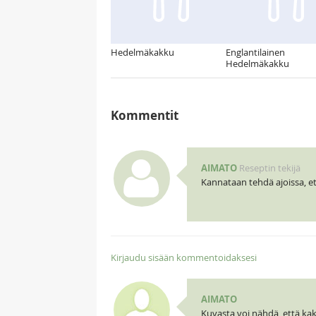
Hedelmäkakku
Englantilainen
Hedelmäkakku
Kommentit
AIMATO
Reseptin tekijä
Kannataan tehdä ajoissa, et
Kirjaudu sisään kommentoidaksesi
AIMATO
Kuvasta voi nähdä, että kakk