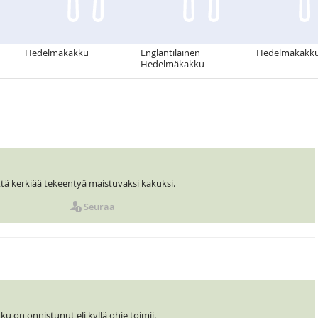
Hedelmäkakku
Englantilainen
Hedelmäkakk
Hedelmäkakku
tä kerkiää tekeentyä maistuvaksi kakuksi.
Seuraa
u on onnistunut eli kyllä ohje toimii.