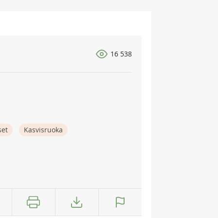
16 538
set
Kasvisruoka