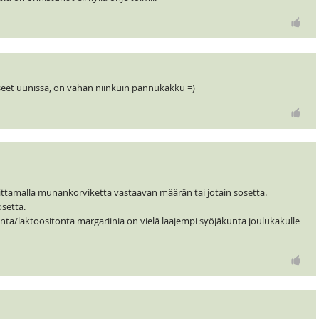
sseet uunissa, on vähän niinkuin pannukakku =)
ttamalla munankorviketta vastaavan määrän tai jotain sosetta.
osetta.
ta/laktoositonta margariinia on vielä laajempi syöjäkunta joulukakulle