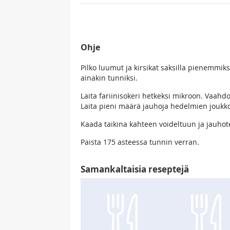
Ohje
Pilko luumut ja kirsikat saksilla pienemmi
ainakin tunniksi.
Laita fariinisokeri hetkeksi mikroon. Vaahdo
Laita pieni määrä jauhoja hedelmien joukko
Kaada taikina kahteen voideltuun ja jauho
Paista 175 asteessa tunnin verran.
Samankaltaisia reseptejä