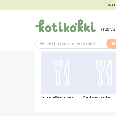
Kotik
ETUSIVU
HA
Suosittelemme myös
Vadelma-Kinuskikakku
Porkkanapiirakka