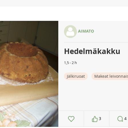
AIMATO
Hedelmäkakku
1,5 - 2 h
Jälkiruoat
Makeat leivonnai
3
4