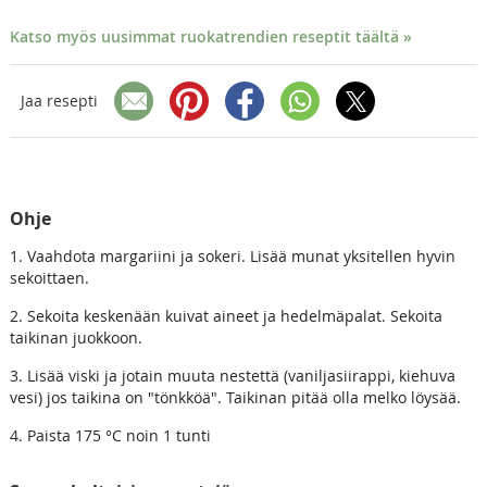
Katso myös uusimmat ruokatrendien reseptit täältä »
Jaa resepti
Ohje
1. Vaahdota margariini ja sokeri. Lisää munat yksitellen hyvin
sekoittaen.
2. Sekoita keskenään kuivat aineet ja hedelmäpalat. Sekoita
taikinan juokkoon.
3. Lisää viski ja jotain muuta nestettä (vaniljasiirappi, kiehuva
vesi) jos taikina on "tönkköä". Taikinan pitää olla melko löysää.
4. Paista 175 °C noin 1 tunti