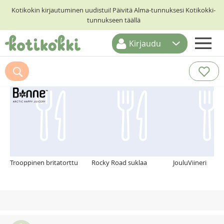
Kotikokin kirjautuminen uudistui! Päivitä Alma-tunnuksesi Kotikokki-
tunnukseen täällä
Kirjaudu
ETUSIVU
Suosittelemme myös
RESEPTIHAKU
RUOKATEEMAT
KESKUSTELUT
KOTIKOKIT
Trooppinen britatorttu
Rocky Road suklaa
JouluViineri