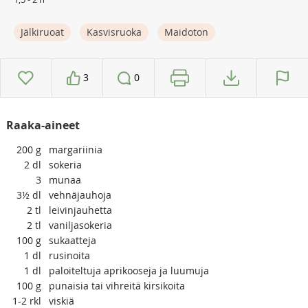
Jälkiruoat
Kasvisruoka
Maidoton
3
0
Raaka-aineet
200
g
margariinia
2
dl
sokeria
3
munaa
3½
dl
vehnäjauhoja
2
tl
leivinjauhetta
2
tl
vaniljasokeria
100
g
sukaatteja
1
dl
rusinoita
1
dl
paloiteltuja aprikooseja ja luumuja
100
g
punaisia tai vihreitä kirsikoita
1-2
rkl
viskiä