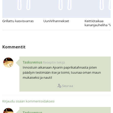
Grillattu kasvisvarras
UuniVihannekset
Keittiötaikaa
kananjauheliha "la
Kommentit
Taskuvenus
Reseptin tekijä
Innostuin aikanaan Ajvarin paprikatahnasta joten
päädyin testimään itse ja toimii, tuunaa oman maun
mukaiseksi ja nauti!
Seuraa
Kirjaudu sisään kommentoidaksesi
Taskuvenus