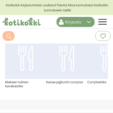
Kotikokin kirjautuminen uudistui! Päivitä Alma-tunnuksesi Kotikokki-
tunnukseen täällä
Kirjaudu
ETUSIVU
Suosittelemme myös
RESEPTIHAKU
RUOKATEEMAT
KESKUSTELUT
KOTIKOKIT
Makean tulinen
Kanaa joghurtti curryssa
Currykastike
kanakastike