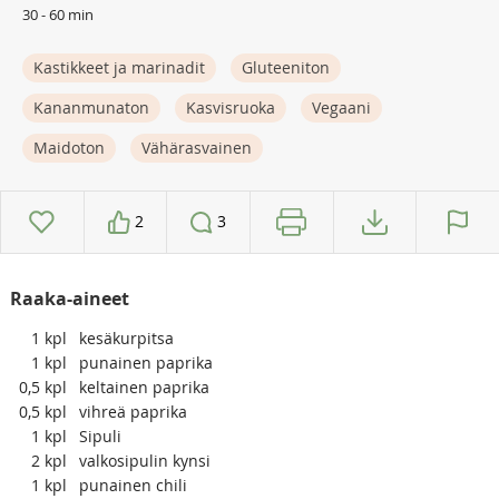
30 - 60 min
Kastikkeet ja marinadit
Gluteeniton
Kananmunaton
Kasvisruoka
Vegaani
Maidoton
Vähärasvainen
2
3
Raaka-aineet
1
kpl
kesäkurpitsa
1
kpl
punainen paprika
0,5
kpl
keltainen paprika
0,5
kpl
vihreä paprika
1
kpl
Sipuli
2
kpl
valkosipulin kynsi
1
kpl
punainen chili