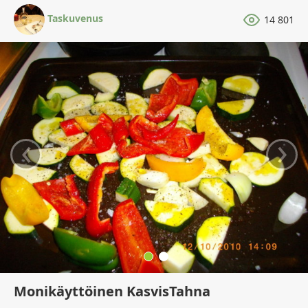
Taskuvenus
14 801
‹
›
Monikäyttöinen KasvisTahna