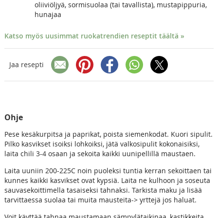
oliiviöljyä, sormisuolaa (tai tavallista), mustapippuria,
hunajaa
Katso myös uusimmat ruokatrendien reseptit täältä »
Jaa resepti
Ohje
Pese kesäkurpitsa ja paprikat, poista siemenkodat. Kuori sipulit.
Pilko kasvikset isoiksi lohkoiksi, jätä valkosipulit kokonaisiksi,
laita chili 3-4 osaan ja sekoita kaikki uunipellillä maustaen.
Laita uuniin 200-225C noin puoleksi tuntia kerran sekoittaen tai
kunnes kaikki kasvikset ovat kypsiä. Laita ne kulhoon ja soseuta
sauvasekoittimella tasaiseksi tahnaksi. Tarkista maku ja lisää
tarvittaessa suolaa tai muita mausteita-> yrttejä jos haluat.
Voit käyttää tahnaa maustamaan sämpylätaikinaa, kastikkeita,