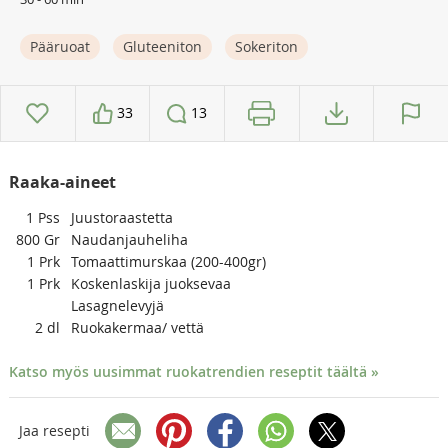
Pääruoat
Gluteeniton
Sokeriton
33
13
Raaka-aineet
1
Pss
Juustoraastetta
800
Gr
Naudanjauheliha
1
Prk
Tomaattimurskaa (200-400gr)
1
Prk
Koskenlaskija juoksevaa
Lasagnelevyjä
2
dl
Ruokakermaa/ vettä
Katso myös uusimmat ruokatrendien reseptit täältä »
Jaa resepti