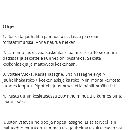
Ohje
1. Ruskista jauheliha ja mausta se. Lisää joukkoon
tomaattimurska. Anna hautua hetken.
2. Lämmitä juoksevaa koskenlaskijaa mikrossa 10 sekunnin
pätkissä ja sekoittele kunnes on löysähköä. Sekoita
koskenlaskija ja maito/vesi keskenään.
3. Voitele vuoka. Kasaa lasagne. Ensin lasagnelevyt->
jauhelihakastike-> koskenlaskija kastike. Niin monta kerrosta
kunnes loppuu. Ripottele juustoraastetta päällimmäiseksi.
4. Paista uunin keskitasossa 200' n.40 minuuttia kunnes pinta
saanut väriä.
Juuston ystävän helppo ja nopea lasagne. Ei se terveellisin
vaihtoehto mutta erittäin maukas. Jauhelihakastikkeeseen voi