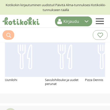
Kotikokin kirjautuminen uudistui! Päivitä Alma-tunnuksesi Kotikokki-
tunnukseen täällä
Kirjaudu
ETUSIVU
Suosittelemme myös
RESEPTIHAKU
RUOKATEEMAT
KESKUSTELUT
KOTIKOKIT
Uunilohi
Savulohilisuke ja uudet
Pizza Dennis
perunat