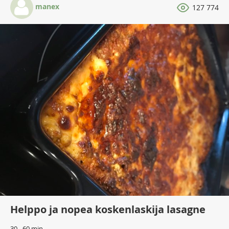
manex
127 774
Helppo ja nopea koskenlaskija lasagne
30 - 60 min