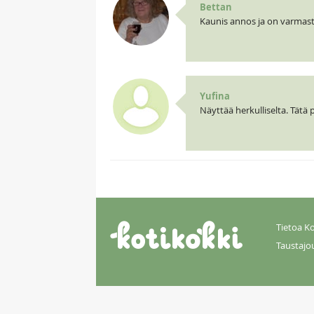
Bettan
Kaunis annos ja on varmast
Yufina
Näyttää herkulliselta. Tätä p
Tietoa Ko
Taustajo