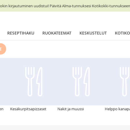
okin kirjautuminen uudistui! Päivitä Alma-tunnuksesi Kotikokki-tunnukseen 
RESEPTIHAKU
RUOKATEEMAT
KESKUSTELUT
KOTIKO
E
ken
Kesäkurpitsapizzaset
Nakit ja muussi
Helppo kanap