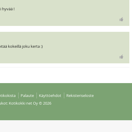
i hyvää !
itää kokeillä joku kerta :)
tikokista
Palaute
Käyttöehdot
Rekisteriseloste
ukot: Kotikokki net Oy
© 2026