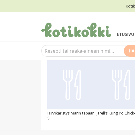
Kotik
ETUSIVU
HA
Suosittelemme myös
Hirvikäristys Marin tapaan
Jarell's Kung Po Chic
:)