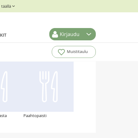
täällä
Kirjaudu
KIT
Muistitaulu
asta
Paahtopaisti