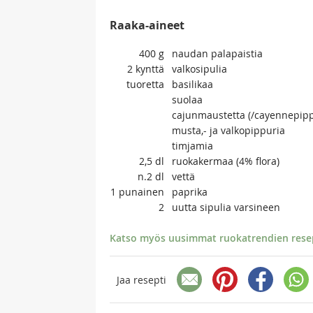
Raaka-aineet
400
g
naudan palapaistia
2
kynttä
valkosipulia
tuoretta
basilikaa
suolaa
cajunmaustetta (/cayennepipp
musta,- ja valkopippuria
timjamia
2,5
dl
ruokakermaa (4% flora)
n.2
dl
vettä
1
punainen
paprika
2
uutta sipulia varsineen
Katso myös uusimmat ruokatrendien resept
Jaa resepti