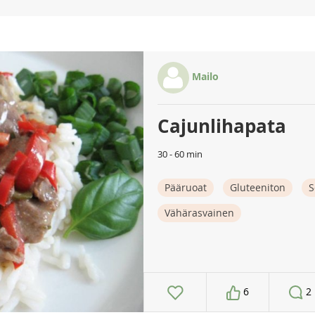
Mailo
Cajunlihapata
30 - 60 min
Pääruoat
Gluteeniton
S
Vähärasvainen
6
2