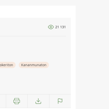
21 131
okeriton
Kananmunaton