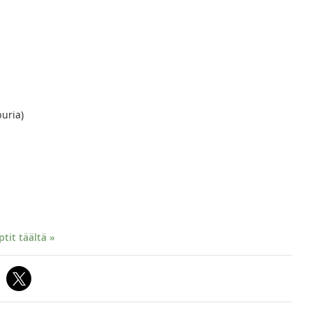
uria)
it täältä »