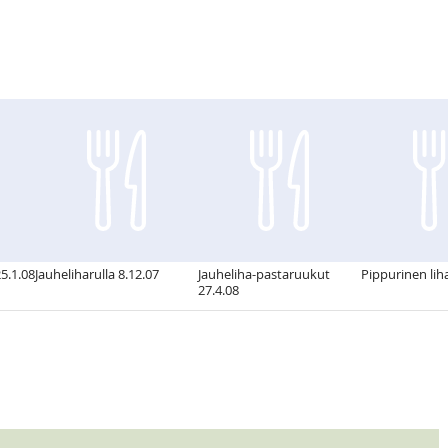
25.1.08
Jauheliharulla 8.12.07
Jauheliha-pastaruukut
Pippurinen lih
27.4.08