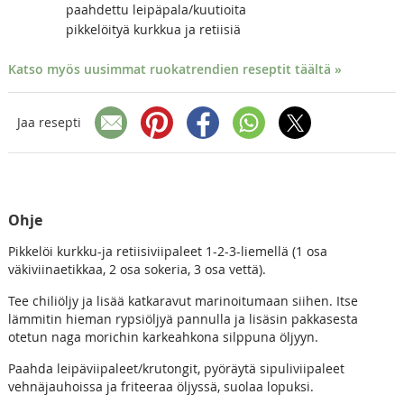
paahdettu leipäpala/kuutioita
pikkelöityä kurkkua ja retiisiä
Katso myös uusimmat ruokatrendien reseptit täältä »
Jaa resepti
Ohje
Pikkelöi kurkku-ja retiisiviipaleet 1-2-3-liemellä (1 osa
väkiviinaetikkaa, 2 osa sokeria, 3 osa vettä).
Tee chiliöljy ja lisää katkaravut marinoitumaan siihen. Itse
lämmitin hieman rypsiöljyä pannulla ja lisäsin pakkasesta
otetun naga morichin karkeahkona silppuna öljyyn.
Paahda leipäviipaleet/krutongit, pyöräytä sipuliviipaleet
vehnäjauhoissa ja friteeraa öljyssä, suolaa lopuksi.