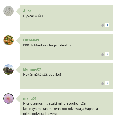
Aura
Hyvää! 🧚👍🔆
1
FutoMaki
PKKU - Maukas idea ja toteutus
2
Mummo07
Hyvän näköistä, peukku!
2
mallu51
Hieno annos,maistuisi minun suuhuni.On
keitettyä,raakaa,makeaa kookoksesta ja hapanta
pikkelöidyistä kasviksista.