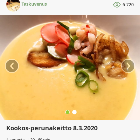
Taskuvenus
6 720
‹
›
Kookos-perunakeitto 8.3.2020
4 annosta
30 - 60 min