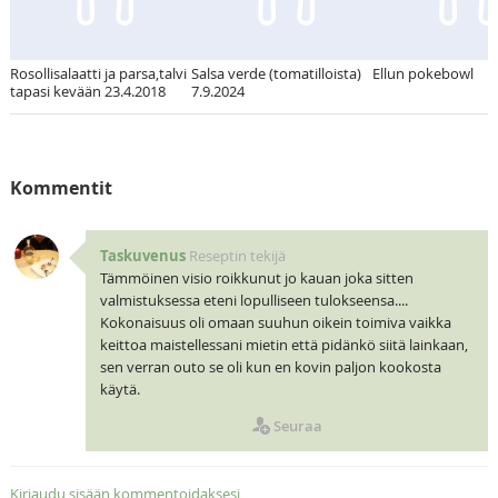
Rosollisalaatti ja parsa,talvi
Salsa verde (tomatilloista)
Ellun pokebowl
tapasi kevään 23.4.2018
7.9.2024
Kommentit
Taskuvenus
Reseptin tekijä
Tämmöinen visio roikkunut jo kauan joka sitten
valmistuksessa eteni lopulliseen tulokseensa....
Kokonaisuus oli omaan suuhun oikein toimiva vaikka
keittoa maistellessani mietin että pidänkö siitä lainkaan,
sen verran outo se oli kun en kovin paljon kookosta
käytä.
Seuraa
Kirjaudu sisään kommentoidaksesi