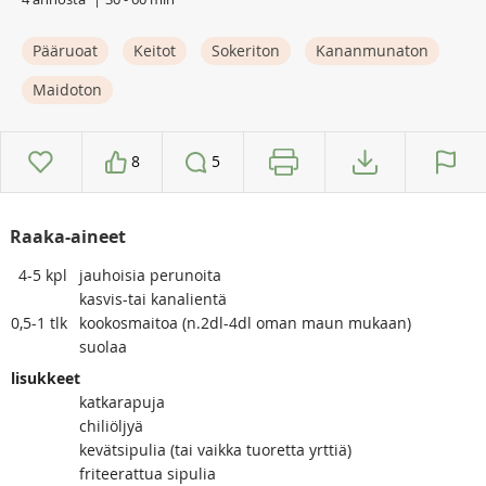
Pääruoat
Keitot
Sokeriton
Kananmunaton
Maidoton
8
5
Raaka-aineet
4-5
kpl
jauhoisia perunoita
kasvis-tai kanalientä
0,5-1
tlk
kookosmaitoa (n.2dl-4dl oman maun mukaan)
suolaa
lisukkeet
katkarapuja
chiliöljyä
kevätsipulia (tai vaikka tuoretta yrttiä)
friteerattua sipulia