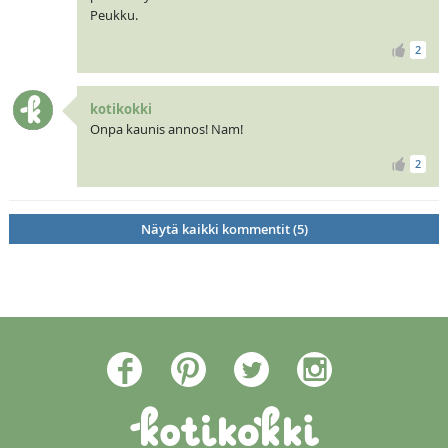
Peukku.
2
kotikokki
Onpa kaunis annos! Nam!
2
Näytä kaikki kommentit (5)