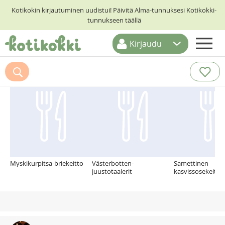
Kotikokin kirjautuminen uudistui! Päivitä Alma-tunnuksesi Kotikokki-
tunnukseen täällä
Kirjaudu
ETUSIVU
Suosittelemme myös
RESEPTIHAKU
RUOKATEEMAT
KESKUSTELUT
KOTIKOKIT
Myskikurpitsa-briekeitto
Västerbotten-
Samettinen
juustotaalerit
kasvissosekeitto