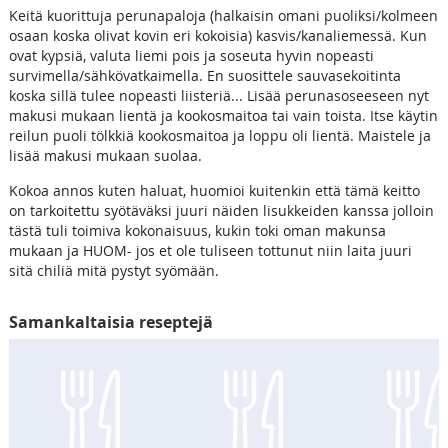
Keitä kuorittuja perunapaloja (halkaisin omani puoliksi/kolmeen
osaan koska olivat kovin eri kokoisia) kasvis/kanaliemessä. Kun
ovat kypsiä, valuta liemi pois ja soseuta hyvin nopeasti
survimella/sähkövatkaimella. En suosittele sauvasekoitinta
koska sillä tulee nopeasti liisteriä... Lisää perunasoseeseen nyt
makusi mukaan lientä ja kookosmaitoa tai vain toista. Itse käytin
reilun puoli tölkkiä kookosmaitoa ja loppu oli lientä. Maistele ja
lisää makusi mukaan suolaa.
Kokoa annos kuten haluat, huomioi kuitenkin että tämä keitto
on tarkoitettu syötäväksi juuri näiden lisukkeiden kanssa jolloin
tästä tuli toimiva kokonaisuus, kukin toki oman makunsa
mukaan ja HUOM- jos et ole tuliseen tottunut niin laita juuri
sitä chiliä mitä pystyt syömään.
Samankaltaisia reseptejä