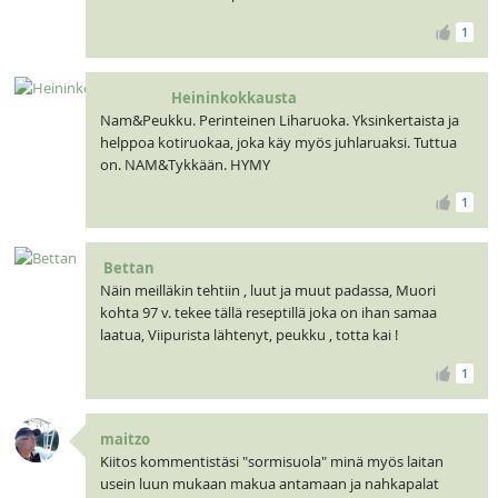
1
Heininkokkausta
Nam&Peukku. Perinteinen Liharuoka. Yksinkertaista ja
helppoa kotiruokaa, joka käy myös juhlaruaksi. Tuttua
on. NAM&Tykkään. HYMY
1
Bettan
Näin meilläkin tehtiin , luut ja muut padassa, Muori
kohta 97 v. tekee tällä reseptillä joka on ihan samaa
laatua, Viipurista lähtenyt, peukku , totta kai !
1
maitzo
Kiitos kommentistäsi "sormisuola" minä myös laitan
usein luun mukaan makua antamaan ja nahkapalat