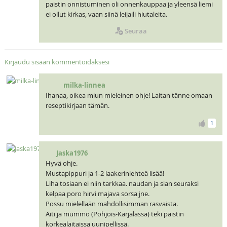
paistin onnistuminen oli onnenkauppaa ja yleensä liemi
ei ollut kirkas, vaan siinä leijaili hiutaleita.
Seuraa
Kirjaudu sisään kommentoidaksesi
milka-linnea
Ihanaa, oikea miun mieleinen ohje! Laitan tänne omaan
reseptikirjaan tämän.
1
Jaska1976
Hyvä ohje.
Mustapippuri ja 1-2 laakerinlehteä lisää!
Liha tosiaan ei niin tarkkaa. naudan ja sian seuraksi
kelpaa poro hirvi majava sorsa jne.
Possu mielellään mahdollisimman rasvaista.
Äiti ja mummo (Pohjois-Karjalassa) teki paistin
korkealaitaissa uunipellissä.