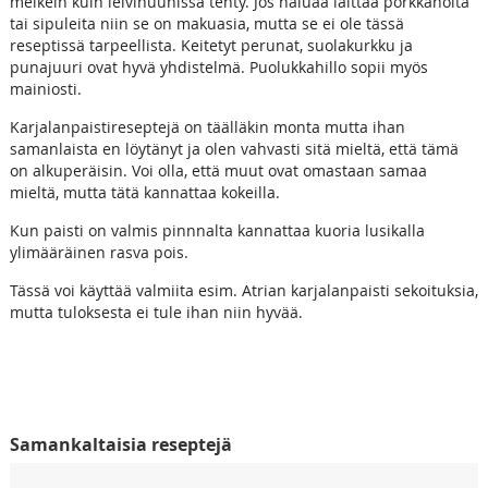
melkein kuin leivinuunissa tehty. Jos haluaa laittaa porkkanoita
tai sipuleita niin se on makuasia, mutta se ei ole tässä
reseptissä tarpeellista. Keitetyt perunat, suolakurkku ja
punajuuri ovat hyvä yhdistelmä. Puolukkahillo sopii myös
mainiosti.
Karjalanpaistireseptejä on täälläkin monta mutta ihan
samanlaista en löytänyt ja olen vahvasti sitä mieltä, että tämä
on alkuperäisin. Voi olla, että muut ovat omastaan samaa
mieltä, mutta tätä kannattaa kokeilla.
Kun paisti on valmis pinnnalta kannattaa kuoria lusikalla
ylimääräinen rasva pois.
Tässä voi käyttää valmiita esim. Atrian karjalanpaisti sekoituksia,
mutta tuloksesta ei tule ihan niin hyvää.
Samankaltaisia reseptejä