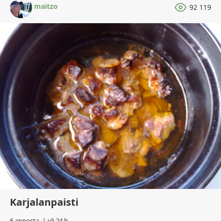
maitzo
92 119
Karjalanpaisti
6 annosta
yli 24 h