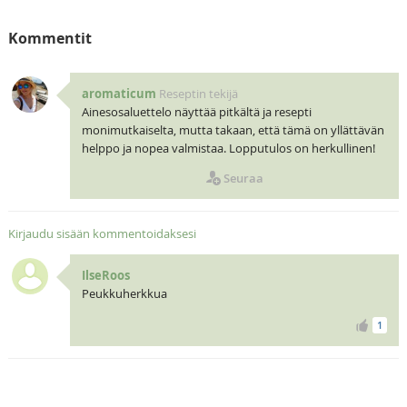
Kommentit
aromaticum
Reseptin tekijä
Ainesosaluettelo näyttää pitkältä ja resepti
monimutkaiselta, mutta takaan, että tämä on yllättävän
helppo ja nopea valmistaa. Lopputulos on herkullinen!
Seuraa
Kirjaudu sisään kommentoidaksesi
IlseRoos
Peukkuherkkua
1