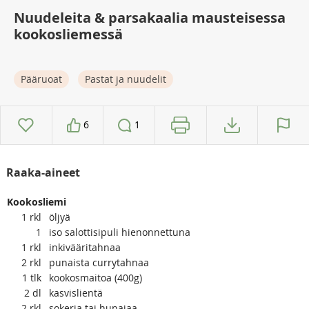
Nuudeleita & parsakaalia mausteisessa
kookosliemessä
Pääruoat
Pastat ja nuudelit
6
1
Raaka-aineet
Kookosliemi
1
rkl
öljyä
1
iso salottisipuli hienonnettuna
1
rkl
inkivääritahnaa
2
rkl
punaista currytahnaa
1
tlk
kookosmaitoa (400g)
2
dl
kasvislientä
2
rkl
sokeria tai hunajaa