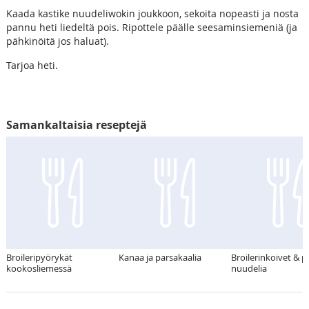
Kaada kastike nuudeliwokin joukkoon, sekoita nopeasti ja nosta
pannu heti liedeltä pois. Ripottele päälle seesaminsiemeniä (ja
pähkinöitä jos haluat).
Tarjoa heti.
Samankaltaisia reseptejä
Broileripyörykät
Kanaa ja parsakaalia
Broilerinkoivet & p
kookosliemessä
nuudelia