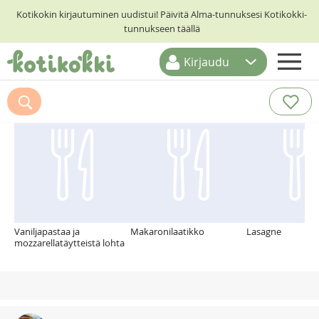
Kotikokin kirjautuminen uudistui! Päivitä Alma-tunnuksesi Kotikokki-
tunnukseen täällä
Kirjaudu
ETUSIVU
Suosittelemme myös
RESEPTIHAKU
RUOKATEEMAT
KESKUSTELUT
KOTIKOKIT
Vaniljapastaa ja
Makaronilaatikko
Lasagne
mozzarellatäytteistä lohta