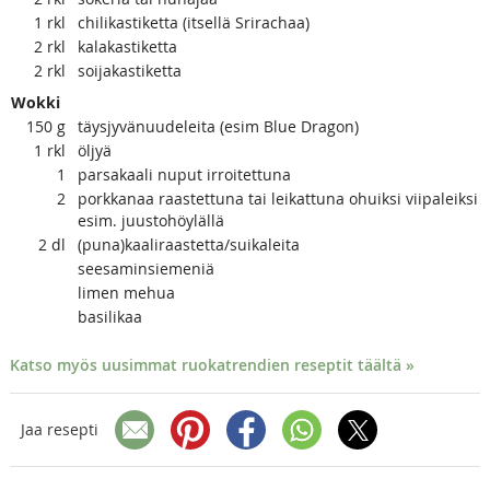
1
rkl
chilikastiketta (itsellä Srirachaa)
2
rkl
kalakastiketta
2
rkl
soijakastiketta
Wokki
150
g
täysjyvänuudeleita (esim Blue Dragon)
1
rkl
öljyä
1
parsakaali nuput irroitettuna
2
porkkanaa raastettuna tai leikattuna ohuiksi viipaleiksi
esim. juustohöylällä
2
dl
(puna)kaaliraastetta/suikaleita
seesaminsiemeniä
limen mehua
basilikaa
Katso myös uusimmat ruokatrendien reseptit täältä »
Jaa resepti