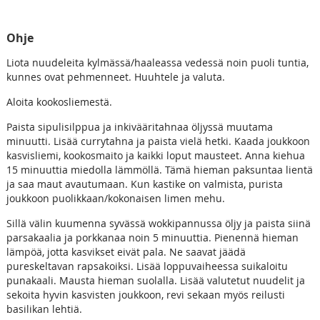
Ohje
Liota nuudeleita kylmässä/haaleassa vedessä noin puoli tuntia,
kunnes ovat pehmenneet. Huuhtele ja valuta.
Aloita kookosliemestä.
Paista sipulisilppua ja inkivääritahnaa öljyssä muutama
minuutti. Lisää currytahna ja paista vielä hetki. Kaada joukkoon
kasvisliemi, kookosmaito ja kaikki loput mausteet. Anna kiehua
15 minuuttia miedolla lämmöllä. Tämä hieman paksuntaa lientä
ja saa maut avautumaan. Kun kastike on valmista, purista
joukkoon puolikkaan/kokonaisen limen mehu.
Sillä välin kuumenna syvässä wokkipannussa öljy ja paista siinä
parsakaalia ja porkkanaa noin 5 minuuttia. Pienennä hieman
lämpöä, jotta kasvikset eivät pala. Ne saavat jäädä
pureskeltavan rapsakoiksi. Lisää loppuvaiheessa suikaloitu
punakaali. Mausta hieman suolalla. Lisää valutetut nuudelit ja
sekoita hyvin kasvisten joukkoon, revi sekaan myös reilusti
basilikan lehtiä.