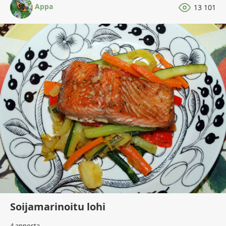
Appa
13 101
Soijamarinoitu lohi
4 annosta