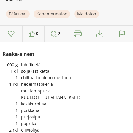
Pääruoat
Kananmunaton
Maidoton
0
2
Raaka-aineet
600
g
lohifileetä
1
dl
soijakastiketta
1
chilipalko hienonnettuna
1
rkl
hedelmäsokeria
mustapippuria
KUULLOTETUT VIHANNEKSET:
1
kesäkurpitsa
1
porkkana
1
purjosipuli
1
paprika
2
rkl
oliiviöljyä