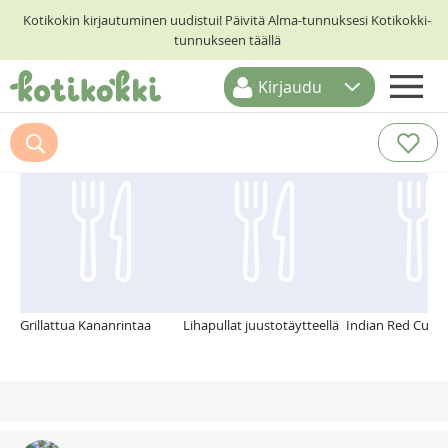
Kotikokin kirjautuminen uudistui! Päivitä Alma-tunnuksesi Kotikokki-
tunnukseen täällä
Kirjaudu
ETUSIVU
Suosittelemme myös
RESEPTIHAKU
RUOKATEEMAT
KESKUSTELUT
KOTIKOKIT
Grillattua Kananrintaa
Lihapullat juustotäytteellä
Indian Red Curry