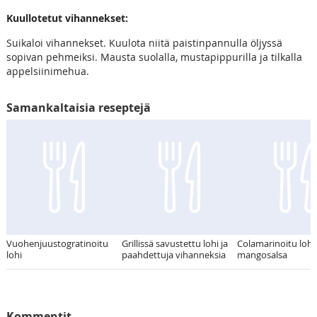
Kuullotetut vihannekset:
Suikaloi vihannekset. Kuulota niitä paistinpannulla öljyssä
sopivan pehmeiksi. Mausta suolalla, mustapippurilla ja tilkalla
appelsiinimehua.
Samankaltaisia reseptejä
Vuohenjuustogratinoitu
Grillissä savustettu lohi ja
Colamarinoitu lohi 
lohi
paahdettuja vihanneksia
mangosalsa
Kommentit