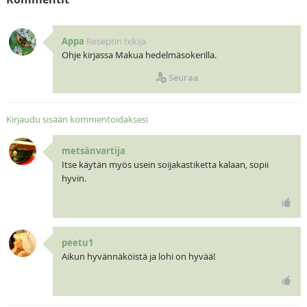
Appa
Reseptin tekijä
Ohje kirjassa Makua hedelmäsokerilla.
Seuraa
Kirjaudu sisään kommentoidaksesi
metsänvartija
Itse käytän myös usein soijakastiketta kalaan, sopii
hyvin.
peetu1
Aikun hyvännäköistä ja lohi on hyvää!