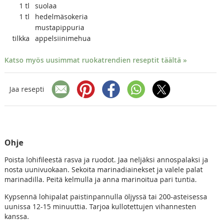
1
tl
suolaa
1
tl
hedelmäsokeria
mustapippuria
tilkka
appelsiinimehua
Katso myös uusimmat ruokatrendien reseptit täältä »
Jaa resepti
Ohje
Poista lohifileestä rasva ja ruodot. Jaa neljäksi annospalaksi ja
nosta uunivuokaan. Sekoita marinadiainekset ja valele palat
marinadilla. Peitä kelmulla ja anna marinoitua pari tuntia.
Kypsennä lohipalat paistinpannulla öljyssä tai 200-asteisessa
uunissa 12-15 minuuttia. Tarjoa kullotettujen vihannesten
kanssa.