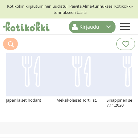
Kotikokin kirjautuminen uudistui! Päivitä Alma-tunnuksesi Kotikokki-
tunnukseen täällä
Kirjaudu
ETUSIVU
Suosittelemme myös
RESEPTIHAKU
RUOKATEEMAT
KESKUSTELUT
KOTIKOKIT
Japanilaiset hodarit
Meksikolaiset Tortillat.
Sinappinen seesa
7.11.2020