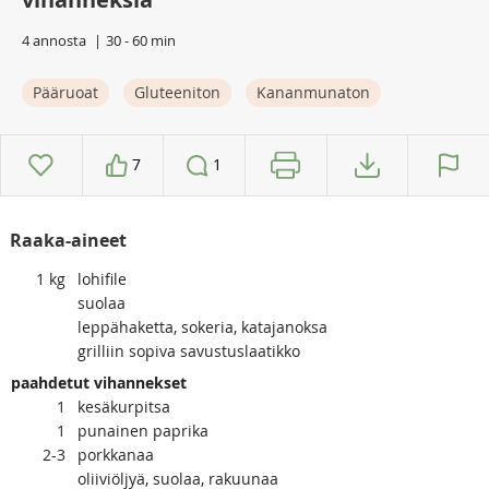
4 annosta
30 - 60 min
Pääruoat
Gluteeniton
Kananmunaton
7
1
Raaka-aineet
1
kg
lohifile
suolaa
leppähaketta, sokeria, katajanoksa
grilliin sopiva savustuslaatikko
paahdetut vihannekset
1
kesäkurpitsa
1
punainen paprika
2-3
porkkanaa
oliiviöljyä, suolaa, rakuunaa