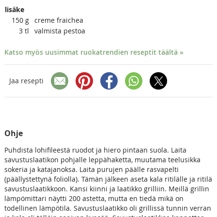
lisäke
150
g
creme fraichea
3
tl
valmista pestoa
Katso myös uusimmat ruokatrendien reseptit täältä »
Jaa resepti
Ohje
Puhdista lohifileestä ruodot ja hiero pintaan suola. Laita
savustuslaatikon pohjalle leppähaketta, muutama teelusikka
sokeria ja katajanoksa. Laita purujen päälle rasvapelti
(päällystettynä foliolla). Tämän jälkeen aseta kala ritilälle ja ritilä
savustuslaatikkoon. Kansi kiinni ja laatikko grilliin. Meillä grillin
lämpömittari näytti 200 astetta, mutta en tiedä mikä on
todellinen lämpötila. Savustuslaatikko oli grillissä tunnin verran