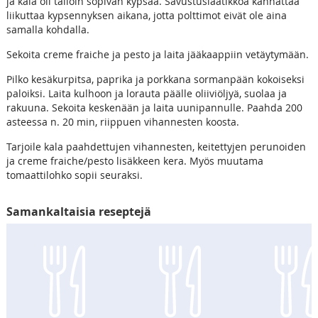
ja kala oli tällöin sopivan kypsää. Savustuslaatikkoa kannattaa
liikuttaa kypsennyksen aikana, jotta polttimot eivät ole aina
samalla kohdalla.
Sekoita creme fraiche ja pesto ja laita jääkaappiin vetäytymään.
Pilko kesäkurpitsa, paprika ja porkkana sormanpään kokoiseksi
paloiksi. Laita kulhoon ja lorauta päälle oliiviöljyä, suolaa ja
rakuuna. Sekoita keskenään ja laita uunipannulle. Paahda 200
asteessa n. 20 min, riippuen vihannesten koosta.
Tarjoile kala paahdettujen vihannesten, keitettyjen perunoiden
ja creme fraiche/pesto lisäkkeen kera. Myös muutama
tomaattilohko sopii seuraksi.
Samankaltaisia reseptejä