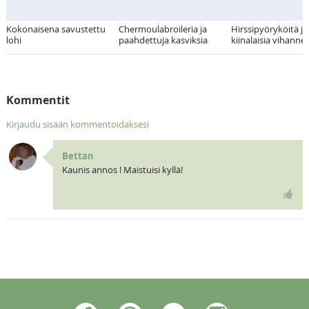
Kokonaisena savustettu
Chermoulabroileria ja
Hirssipyöryköitä ja
lohi
paahdettuja kasviksia
kiinalaisia vihanne
Kommentit
Kirjaudu sisään kommentoidaksesi
Bettan
Kaunis annos ! Maistuisi kyllä!