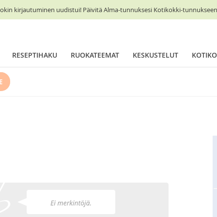
okin kirjautuminen uudistui! Päivitä Alma-tunnuksesi Kotikokki-tunnukseen 
RESEPTIHAKU
RUOKATEEMAT
KESKUSTELUT
KOTIKO
E