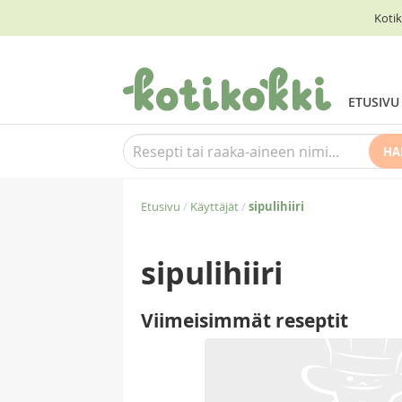
Kotik
ETUSIVU
HA
Etusivu
/
Käyttäjät
/
sipulihiiri
sipulihiiri
Viimeisimmät reseptit