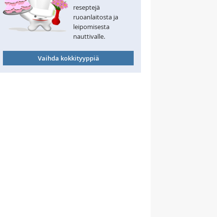
reseptejä
ruoanlaitosta ja
leipomisesta
nauttivalle.
Vaihda kokkityyppiä