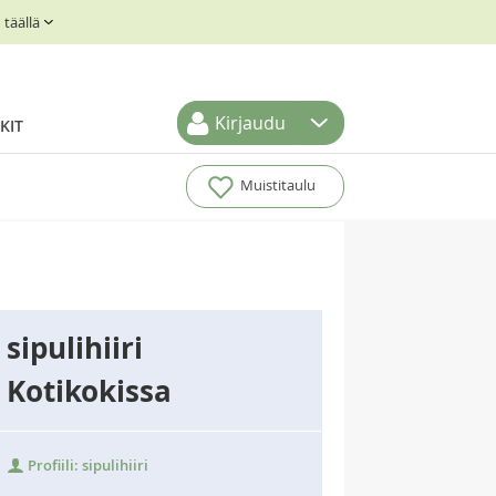
täällä
Kirjaudu
KIT
Muistitaulu
sipulihiiri
Kotikokissa
Profiili: sipulihiiri