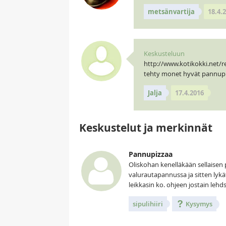
metsänvartija
18.4.
Keskusteluun
http://www.kotikokki.net/
tehty monet hyvät pannupi
Jalja
17.4.2016
Keskustelut ja merkinnät
Pannupizzaa
Oliskohan kenelläkään sellaisen 
valurautapannussa ja sitten lyk
leikkasin ko. ohjeen jostain leh
sipulihiiri
Kysymys