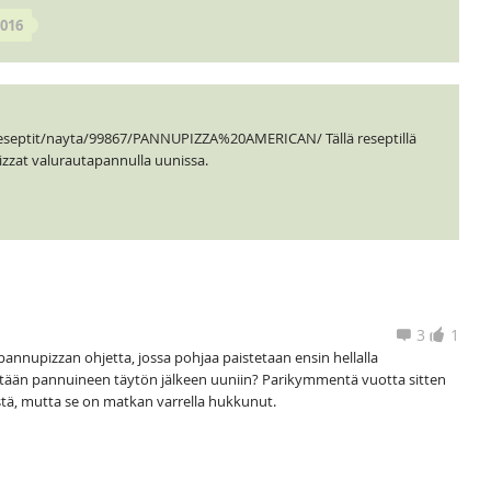
2016
reseptit/nayta/99867/PANNUPIZZA%20AMERICAN/ Tällä reseptillä
zzat valurautapannulla uunissa.
3
1
pannupizzan ohjetta, jossa pohjaa paistetaan ensin hellalla
ätään pannuineen täytön jälkeen uuniin? Parikymmentä vuotta sitten
dstä, mutta se on matkan varrella hukkunut.