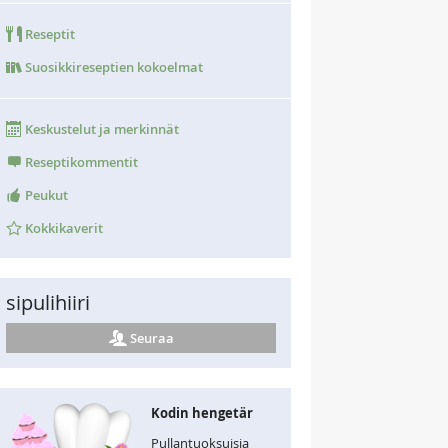
Reseptit
Suosikkireseptien kokoelmat
Keskustelut ja merkinnät
Reseptikommentit
Peukut
Kokkikaverit
sipulihiiri
Seuraa
Kodin hengetär
Pullantuoksuisia