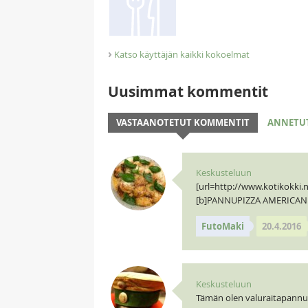
›
Katso käyttäjän kaikki kokoelmat
Uusimmat kommentit
VASTAANOTETUT KOMMENTIT
ANNETU
Keskusteluun
[url=http://www.kotikokk
[b]PANNUPIZZA AMERICAN[/
FutoMaki
20.4.2016
Keskusteluun
Tämän olen valuraitapann