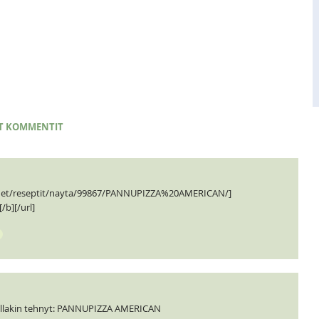
T KOMMENTIT
i.net/reseptit/nayta/99867/PANNUPIZZA%20AMERICAN/]
b][/url]
ullakin tehnyt: PANNUPIZZA AMERICAN