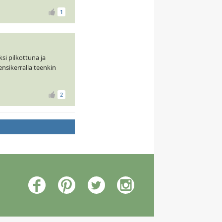
1
si pilkottuna ja
ensikerralla teenkin
2