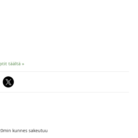
it täältä »
a 20min kunnes sakeutuu