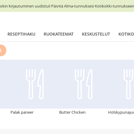
okin kirjautuminen uudistui! Päivitä Alma-tunnuksesi Kotikokki-tunnukseen 
RESEPTIHAKU
RUOKATEEMAT
KESKUSTELUT
KOTIKO
E
Palak paneer
Butter Chicken
Hölskypunajuu