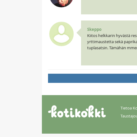
Skeppo
Kiitos helkkarin hyvästä re
yrttimaustetta sekä paprika
tuplasatsin. Tämähän mme
Tietoa Ko
Taustajo