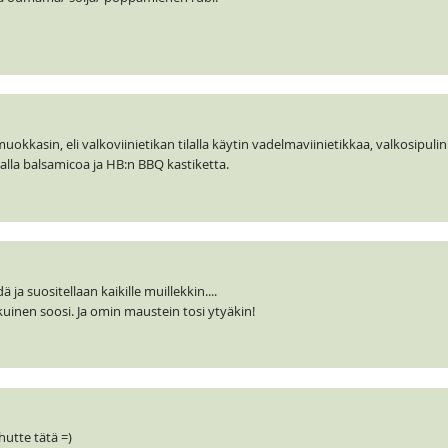
kkasin, eli valkoviinietikan tilalla käytin vadelmaviinietikkaa, valkosipulin j
lalla balsamicoa ja HB:n BBQ kastiketta.
 ja suositellaan kaikille muillekkin....
uinen soosi. Ja omin maustein tosi ytyäkin!
hutte tätä =)