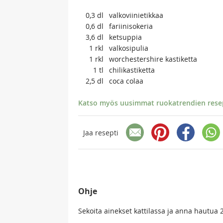
0,3
dl
valkoviinietikkaa
0,6
dl
fariinisokeria
3,6
dl
ketsuppia
1
rkl
valkosipulia
1
rkl
worchestershire kastiketta
1
tl
chilikastiketta
2,5
dl
coca colaa
Katso myös uusimmat ruokatrendien resept
Jaa resepti
Ohje
Sekoita ainekset kattilassa ja anna hautu