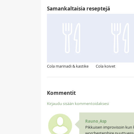
Samankaltaisia reseptejä
Cola marinadi & kastike
Cola koivet
Kommentit
Kirjaudu sisään kommentoidaksesi
Rauno_Asp
Pikkuisen improvisoin kun ka
worchestershire puuttuess