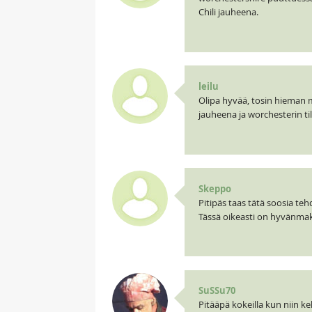
Chili jauheena.
leilu
Olipa hyvää, tosin hieman muo
jauheena ja worchesterin ti
Skeppo
Pitipäs taas tätä soosia tehdä
Tässä oikeasti on hyvänmak
SuSSu70
Pitääpä kokeilla kun niin ke