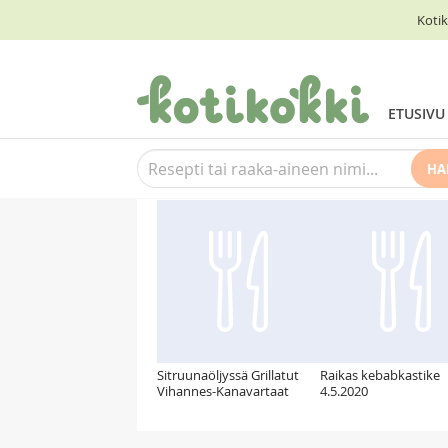
Kotik
ETUSIVU
HA
Suosittelemme myös
Sitruunaöljyssä Grillatut
Raikas kebabkastike
Vihannes-Kanavartaat
4.5.2020