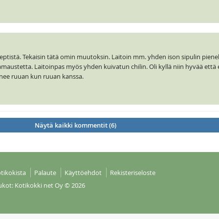
septistä. Tekaisin tätä omin muutoksin. Laitoin mm. yhden ison sipulin pienek
maustetta. Laitoinpas myös yhden kuivatun chilin. Oli kyllä niin hyvää että 
nee ruuan kun ruuan kanssa.
Näytä kaikki kommentit (6)
tikokista
Palaute
Käyttöehdot
Rekisteriseloste
ukot: Kotikokki net Oy
© 2026