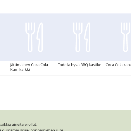
Jättimäinen Coca Cola
Todella hyvä BBQ kastike
Coca Cola kana
Kumikarkki
ikkia aineita ei ollut.
a oumama/ soija/ poppamiehen rubi.