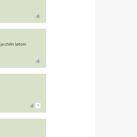
a chilin laitoin
1