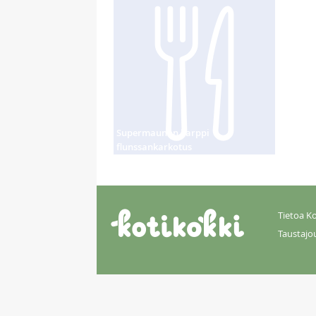
Supermaunon karppi
flunssankarkotus
Tietoa Ko
Taustajo