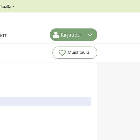
täällä
Kirjaudu
KIT
Muistitaulu