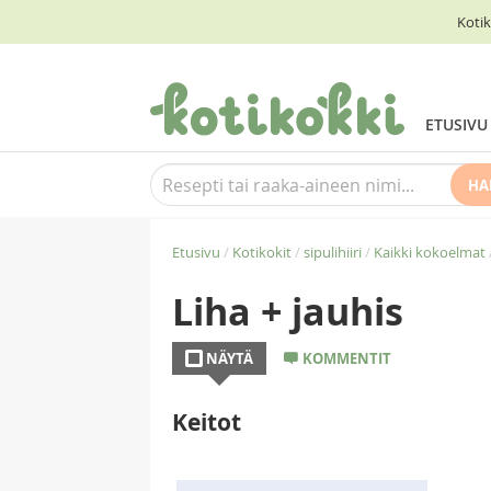
Kotik
ETUSIVU
HA
Etusivu
/
Kotikokit
/
sipulihiiri
/
Kaikki kokoelmat
Liha + jauhis
NÄYTÄ
KOMMENTIT
Keitot