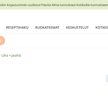
okin kirjautuminen uudistui! Päivitä Alma-tunnuksesi Kotikokki-tunnukseen 
RESEPTIHAKU
RUOKATEEMAT
KESKUSTELUT
KOTIKO
E
/
Liha + jauhis