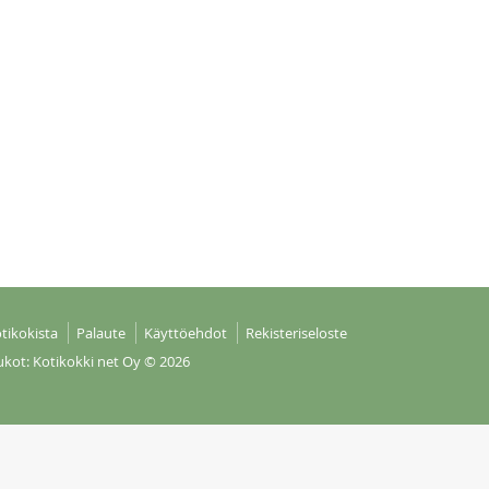
tikokista
Palaute
Käyttöehdot
Rekisteriseloste
ukot: Kotikokki net Oy
© 2026