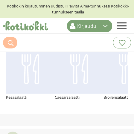
Kotikokin kirjautuminen uudistui! Päivitä Alma-tunnuksesi Kotikokki-
tunnukseen täällä
Kirjaudu
ETUSIVU
Suosittelemme myös
RESEPTIHAKU
RUOKATEEMAT
KESKUSTELUT
KOTIKOKIT
Kesäsalaatti
Caesarsalaatti
Broilerisalaatti k