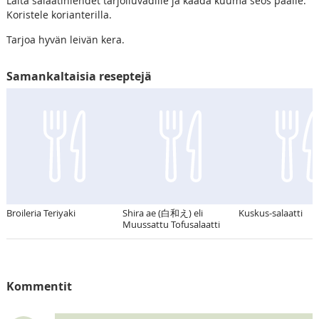
Laita salaatinlehdet tarjoiluvadille ja kaada kuuma seos päälle.
Koristele korianterilla.
Tarjoa hyvän leivän kera.
Samankaltaisia reseptejä
Broileria Teriyaki
Shira ae (白和え) eli
Kuskus-salaatti
Muussattu Tofusalaatti
Kommentit