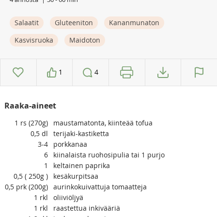
Salaatit
Gluteeniton
Kananmunaton
Kasvisruoka
Maidoton
1
4
Raaka-aineet
1
rs (270g)
maustamatonta, kiinteää tofua
0,5
dl
terijaki-kastiketta
3-4
porkkanaa
6
kiinalaista ruohosipulia tai 1 purjo
1
keltainen paprika
0,5
( 250g )
kesäkurpitsaa
0,5
prk (200g)
aurinkokuivattuja tomaatteja
1
rkl
oliiviöljyä
1
rkl
raastettua inkivääriä