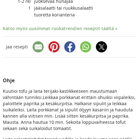
1-2
rkl
juoksevaa hunajaa
1
jääsalaatti tai ruukkusalaatti
tuoretta korianteria
Katso myös uusimmat ruokatrendien reseptit täältä »
Jaa resepti
Ohje
Kuutioi tofu ja laita terijaki-kastikkeeseen maustumaan
vähintään tunniksi.Leikkaa porkkanat erittäin ohuiksi viipaleiksi,
paloittele paprika ja kesäkurpitsa. Halkaise sipulit ja leikkaa
suikaleiksi. Laita porkkanat ja sipulit öljyyn kasariin ja hauduta
kannen alla viitisen min. Lisää sitten kesäkurpitsa ja paprika.
Mausta. Anna hautua 10 min. Sekoita loppuvaiheessa tofut
sekaan sekä suikaloidut tomaatit.