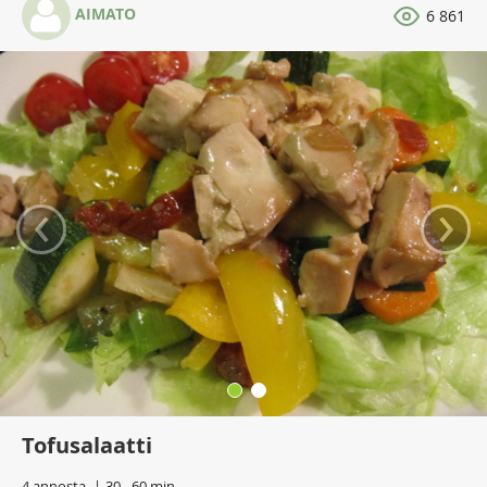
AIMATO
6 861
‹
›
Tofusalaatti
4 annosta
30 - 60 min