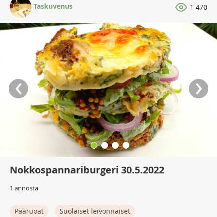
Taskuvenus
1 470
‹
›
Nokkospannariburgeri 30.5.2022
1 annosta
Pääruoat
Suolaiset leivonnaiset