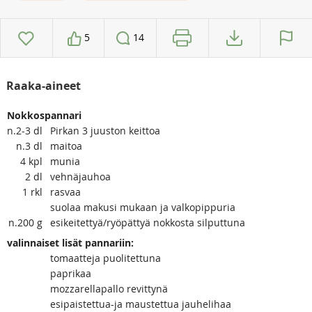
5
14
Raaka-aineet
Nokkospannari
n.2-3
dl
Pirkan 3 juuston keittoa
n.3
dl
maitoa
4
kpl
munia
2
dl
vehnäjauhoa
1
rkl
rasvaa
suolaa makusi mukaan ja valkopippuria
n.200
g
esikeitettyä/ryöpättyä nokkosta silputtuna
valinnaiset lisät pannariin:
tomaatteja puolitettuna
paprikaa
mozzarellapallo revittynä
esipaistettua-ja maustettua jauhelihaa