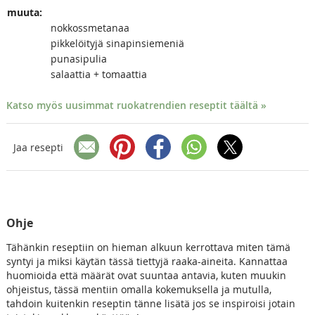
muuta:
nokkossmetanaa
pikkelöityjä sinapinsiemeniä
punasipulia
salaattia + tomaattia
Katso myös uusimmat ruokatrendien reseptit täältä »
Jaa resepti
Ohje
Tähänkin reseptiin on hieman alkuun kerrottava miten tämä
syntyi ja miksi käytän tässä tiettyjä raaka-aineita. Kannattaa
huomioida että määrät ovat suuntaa antavia, kuten muukin
ohjeistus, tässä mentiin omalla kokemuksella ja mutulla,
tahdoin kuitenkin reseptin tänne lisätä jos se inspiroisi jotain