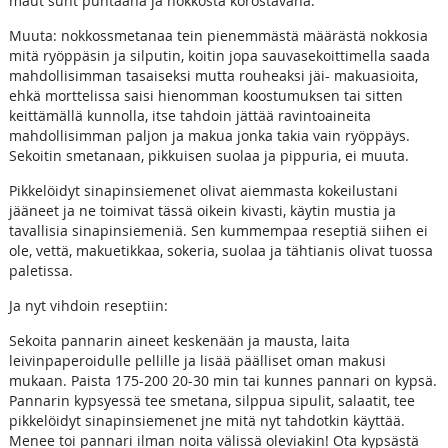
maut suht puhtaana ja nokkosta korostavana.
Muuta: nokkossmetanaa tein pienemmästä määrästä nokkosia
mitä ryöppäsin ja silputin, koitin jopa sauvasekoittimella saada
mahdollisimman tasaiseksi mutta rouheaksi jäi- makuasioita,
ehkä morttelissa saisi hienomman koostumuksen tai sitten
keittämällä kunnolla, itse tahdoin jättää ravintoaineita
mahdollisimman paljon ja makua jonka takia vain ryöppäys.
Sekoitin smetanaan, pikkuisen suolaa ja pippuria, ei muuta.
Pikkelöidyt sinapinsiemenet olivat aiemmasta kokeilustani
jääneet ja ne toimivat tässä oikein kivasti, käytin mustia ja
tavallisia sinapinsiemeniä. Sen kummempaa reseptiä siihen ei
ole, vettä, makuetikkaa, sokeria, suolaa ja tähtianis olivat tuossa
paletissa.
Ja nyt vihdoin reseptiin:
Sekoita pannarin aineet keskenään ja mausta, laita
leivinpaperoidulle pellille ja lisää päälliset oman makusi
mukaan. Paista 175-200 20-30 min tai kunnes pannari on kypsä.
Pannarin kypsyessä tee smetana, silppua sipulit, salaatit, tee
pikkelöidyt sinapinsiemenet jne mitä nyt tahdotkin käyttää.
Menee toi pannari ilman noita välissä oleviakin! Ota kypsästä