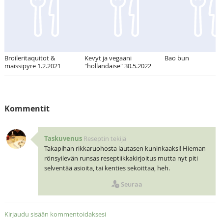
Broileritaquitot &
Kevyt ja vegaani
Bao bun
maissipyre 1.2.2021
"hollandaise" 30.5.2022
Kommentit
Taskuvenus
Reseptin tekijä
Takapihan rikkaruohosta lautasen kuninkaaksi! Hieman
rönsyilevän runsas reseptiikkakirjoitus mutta nyt piti
selventää asioita, tai kenties sekoittaa, heh.
Seuraa
Kirjaudu sisään kommentoidaksesi