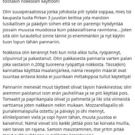
toistakin nokkosen käyttöön!
Olin suuoperaatiossa jonka johdosta piti syödä soppaa, mies toi
kaupasta tuota Pirkan 3 juuston keittoa jota maistoin
lusikallisen ja päädyin siihen että se on parempi hyödyntää
jossain muussa muodossa kuin pääasiallisena ravintona....Joten
sitä olin lurautellut sinne tänne jo enemmänkin ja nyt käytin
tuon lopun tähän pannariin.
Nokkosia olin kerännyt heti kun niitä alkoi tulla, ryöpännyt,
silpunnut ja pakastanut. Otin pakkasesta pannaria varten palan
joka vastaisin n.200g tuoreena ryöpättyä nokkosta. Tässä(kin)
kannattaa käytttää maalaisjärkeä, nämä reseptin määrät ovat
suuntaa antavia koska ei juurikaan mittakippoa tullut käytettyä!
Pannariin menevät muut täytteet olivat täysin hävikinestoa; olin
aiemmin paistanut ison erän jauhelihaa ja se piti käyttää pois.
Tomaatit ja paprikanpala olivat jo pehmeitä ja liki sitä viimeistä
varttiansa joten nakkasin nekin mukaan. Mozzarellapallo oli
punaleimalapulla ostettu ja päiväys jo ohi mennyt,
elinkelpoinen vielä ja sopi hyvin tähän, muuta juustoa ei
kaivannut. Nämä voivat siis kaikki jättää pois tai korvata muilla,
vain taivas on rajana. Samoin maustaminen, itse yritin pitää