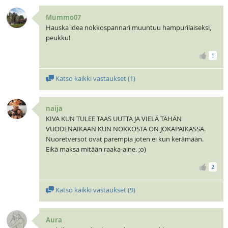
Mummo07
Hauska idea nokkospannari muuntuu hampurilaiseksi,
peukku!
1
Katso kaikki vastaukset (
1
)
naija
KIVA KUN TULEE TAAS UUTTA JA VIELÄ TÄHÄN
VUODENAIKAAN KUN NOKKOSTA ON JOKAPAIKASSA.
Nuoretversot ovat parempia joten ei kun kerämään.
Eikä maksa mitään raaka-aine. ;o)
2
Katso kaikki vastaukset (
9
)
Aura