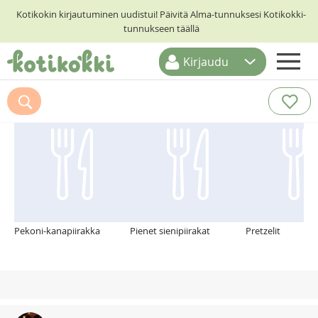
Kotikokin kirjautuminen uudistui! Päivitä Alma-tunnuksesi Kotikokki-
tunnukseen täällä
Kirjaudu
ETUSIVU
Suosittelemme myös
RESEPTIHAKU
RUOKATEEMAT
KESKUSTELUT
KOTIKOKIT
Pekoni-kanapiirakka
Pienet sienipiirakat
Pretzelit