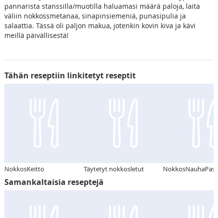
pannarista stanssilla/muotilla haluamasi määrä paloja, laita
väliin nokkossmetanaa, sinapinsiemeniä, punasipulia ja
salaattia. Tässä oli paljon makua, jotenkin kovin kiva ja kävi
meillä päivällisestä!
Tähän reseptiin linkitetyt reseptit
NokkosKeitto
Täytetyt nokkosletut
NokkosNauhaPast
Samankaltaisia reseptejä