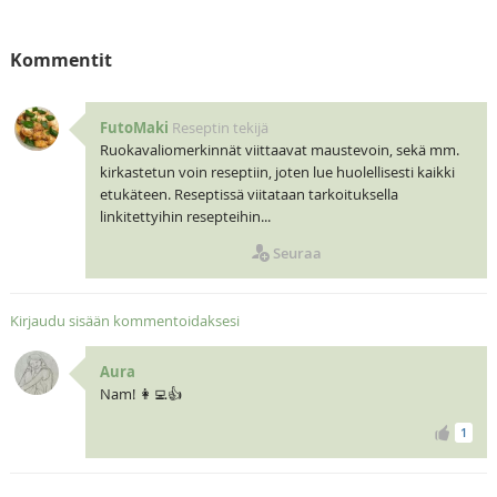
Kommentit
FutoMaki
Reseptin tekijä
Ruokavaliomerkinnät viittaavat maustevoin, sekä mm.
kirkastetun voin reseptiin, joten lue huolellisesti kaikki
etukäteen. Reseptissä viitataan tarkoituksella
linkitettyihin resepteihin...
Seuraa
Kirjaudu sisään kommentoidaksesi
Aura
Nam! 👩‍💻👍
1