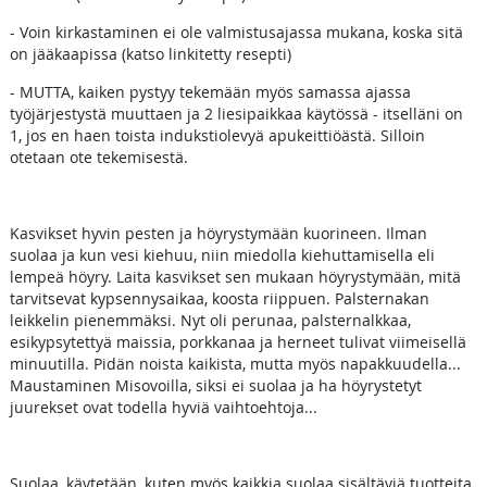
- Voin kirkastaminen ei ole valmistusajassa mukana, koska sitä
on jääkaapissa (katso linkitetty resepti)
- MUTTA, kaiken pystyy tekemään myös samassa ajassa
työjärjestystä muuttaen ja 2 liesipaikkaa käytössä - itselläni on
1, jos en haen toista indukstiolevyä apukeittiöästä. Silloin
otetaan ote tekemisestä.
Kasvikset hyvin pesten ja höyrystymään kuorineen. Ilman
suolaa ja kun vesi kiehuu, niin miedolla kiehuttamisella eli
lempeä höyry. Laita kasvikset sen mukaan höyrystymään, mitä
tarvitsevat kypsennysaikaa, koosta riippuen. Palsternakan
leikkelin pienemmäksi. Nyt oli perunaa, palsternalkkaa,
esikypsytettyä maissia, porkkanaa ja herneet tulivat viimeisellä
minuutilla. Pidän noista kaikista, mutta myös napakkuudella...
Maustaminen Misovoilla, siksi ei suolaa ja ha höyrystetyt
juurekset ovat todella hyviä vaihtoehtoja...
Suolaa, käytetään, kuten myös kaikkia suolaa sisältäviä tuotteita,