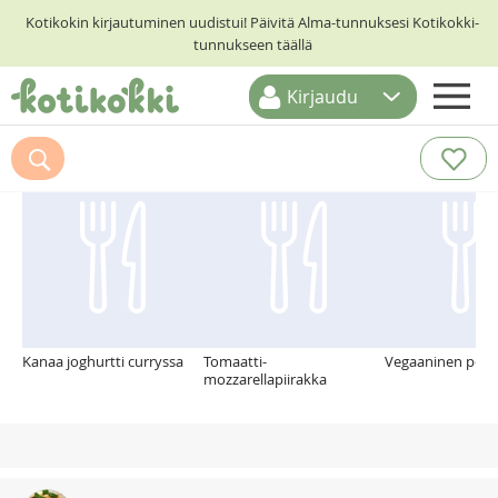
Kotikokin kirjautuminen uudistui! Päivitä Alma-tunnuksesi Kotikokki-
tunnukseen täällä
Kirjaudu
ETUSIVU
Suosittelemme myös
RESEPTIHAKU
RUOKATEEMAT
KESKUSTELUT
KOTIKOKIT
Kanaa joghurtti curryssa
Tomaatti-
Vegaaninen peko
mozzarellapiirakka