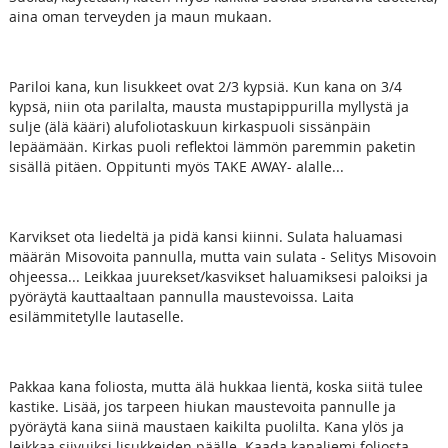
aina oman terveyden ja maun mukaan.
Pariloi kana, kun lisukkeet ovat 2/3 kypsiä. Kun kana on 3/4
kypsä, niin ota parilalta, mausta mustapippurilla myllystä ja
sulje (älä kääri) alufoliotaskuun kirkaspuoli sissänpäin
lepäämään. Kirkas puoli reflektoi lämmön paremmin paketin
sisällä pitäen. Oppitunti myös TAKE AWAY- alalle...
Karvikset ota liedeltä ja pidä kansi kiinni. Sulata haluamasi
määrän Misovoita pannulla, mutta vain sulata - Selitys Misovoin
ohjeessa... Leikkaa juurekset/kasvikset haluamiksesi paloiksi ja
pyöräytä kauttaaltaan pannulla maustevoissa. Laita
esilämmitetylle lautaselle.
Pakkaa kana foliosta, mutta älä hukkaa lientä, koska siitä tulee
kastike. Lisää, jos tarpeen hiukan maustevoita pannulle ja
pyöräytä kana siinä maustaen kaikilta puolilta. Kana ylös ja
leikkaa siivuiksi lisukkeiden päälle. Kaada kanaliemi foliosta