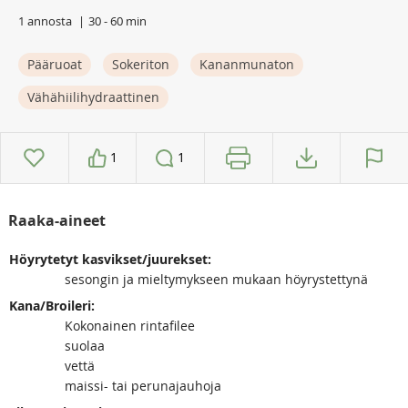
1 annosta
30 - 60 min
Pääruoat
Sokeriton
Kananmunaton
Vähähiilihydraattinen
1
1
Raaka-aineet
Höyrytetyt kasvikset/juurekset:
sesongin ja mieltymykseen mukaan höyrystettynä
Kana/Broileri:
Kokonainen rintafilee
suolaa
vettä
maissi- tai perunajauhoja