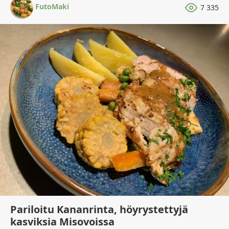
FutoMaki
7 335
Pariloitu Kananrinta, höyrystettyjä
kasviksia Misovoissa