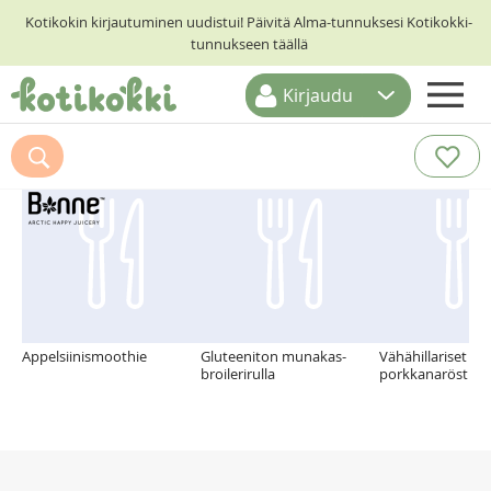
Kotikokin kirjautuminen uudistui! Päivitä Alma-tunnuksesi Kotikokki-
tunnukseen täällä
Kirjaudu
ETUSIVU
Suosittelemme myös
RESEPTIHAKU
RUOKATEEMAT
KESKUSTELUT
KOTIKOKIT
Appelsiinismoothie
Gluteeniton munakas-
Vähähillariset
broilerirulla
porkkanaröstit 1