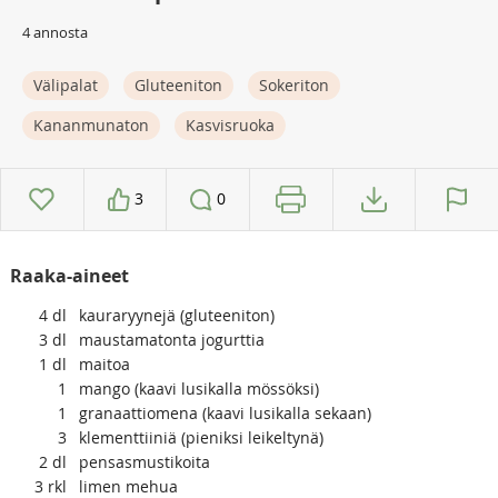
4 annosta
Välipalat
Gluteeniton
Sokeriton
Kananmunaton
Kasvisruoka
3
0
Raaka-aineet
4
dl
kauraryynejä (gluteeniton)
3
dl
maustamatonta jogurttia
1
dl
maitoa
1
mango (kaavi lusikalla mössöksi)
1
granaattiomena (kaavi lusikalla sekaan)
3
klementtiiniä (pieniksi leikeltynä)
2
dl
pensasmustikoita
3
rkl
limen mehua