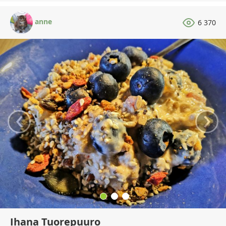
anne
6 370
‹
›
Ihana Tuorepuuro