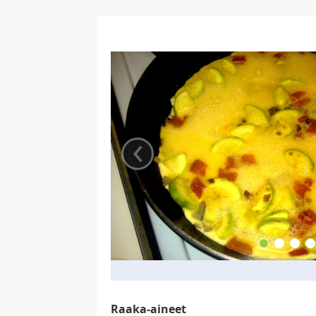
‹
Raaka-aineet