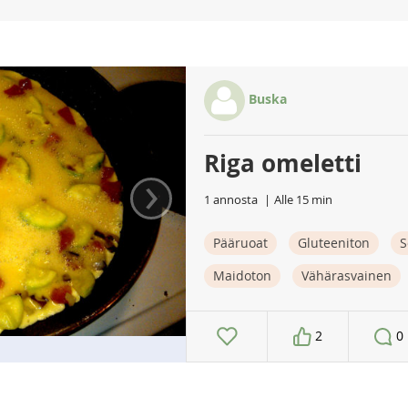
Buska
Riga omeletti
›
1 annosta
Alle 15 min
Pääruoat
Gluteeniton
S
Maidoton
Vähärasvainen
2
0