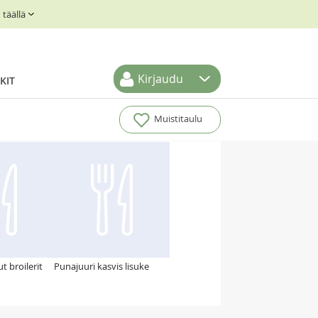
täällä
Kirjaudu
KIT
Muistitaulu
 broilerit
Punajuuri kasvis lisuke