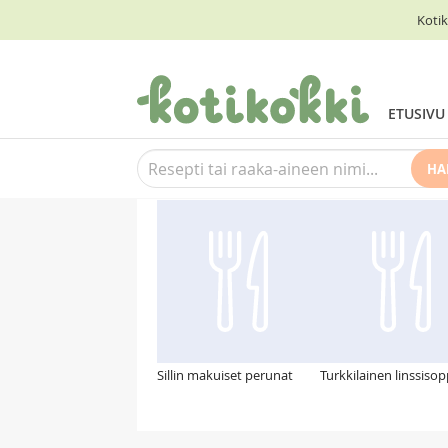
Kotik
ETUSIVU
HA
Suosittelemme myös
Sillin makuiset perunat
Turkkilainen linssiso