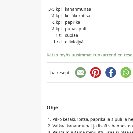
3-5
kpl
kananmunaa
½
kpl
kesäkurpitsa
½
kpl
paprika
½
kpl
punasipuli
1
tl
suolaa
1
rkl
oliiviöljyä
Katso myös uusimmat ruokatrendien resept
Jaa resepti
Ohje
Pilko kesäkurpitsa, paprika ja sipuli ja h
Vatkaa kananmunat ja lisää vihanneste
Paista muutama minuutti, lisää suolaa 