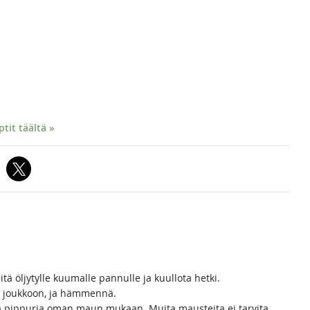
it täältä »
eitä öljytylle kuumalle pannulle ja kuullota hetki.
n joukkoon, ja hämmennä.
ja pippuria oman maun mukaan. Muita mausteita ei tarvita,