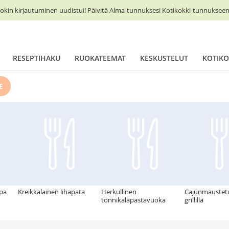
okin kirjautuminen uudistui! Päivitä Alma-tunnuksesi Kotikokki-tunnukseen 
RESEPTIHAKU
RUOKATEEMAT
KESKUSTELUT
KOTIKO
E
ppa
Kreikkalainen lihapata
Herkullinen
Cajunmaustetut
tonnikalapastavuoka
grillillä