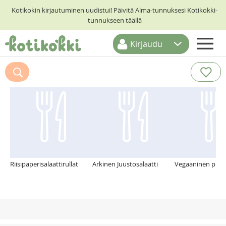
Kotikokin kirjautuminen uudistui! Päivitä Alma-tunnuksesi Kotikokki-
tunnukseen täällä
Kirjaudu
ETUSIVU
Suosittelemme myös
RESEPTIHAKU
RUOKATEEMAT
KESKUSTELUT
KOTIKOKIT
Riisipaperisalaattirullat
Arkinen Juustosalaatti
Vegaaninen purkk