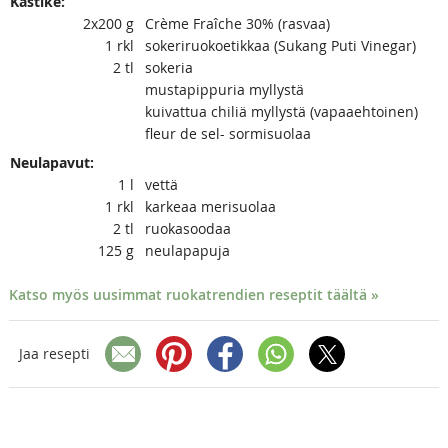
Kastike:
2x200
g
Crème Fraîche 30% (rasvaa)
1
rkl
sokeriruokoetikkaa (Sukang Puti Vinegar)
2
tl
sokeria
mustapippuria myllystä
kuivattua chiliä myllystä (vapaaehtoinen)
fleur de sel- sormisuolaa
Neulapavut:
1
l
vettä
1
rkl
karkeaa merisuolaa
2
tl
ruokasoodaa
125
g
neulapapuja
Katso myös uusimmat ruokatrendien reseptit täältä »
Jaa resepti