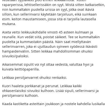
raparperissa, lehtisellerissäkin on syyt. Mistä sitten katkaisetkin,
niin kummaltakin puolelta urissa on syyt, jotka ovat ikäviä
silloin, kun sellerinvarsi käytetään tarjoiluun, eikä suinkaan
esim. keiton maustamiseen, jossa sitä ei tarjoilla lautasella
mukana.
Aseta veitsi leikkuukohdalle vinosti 45 asteen kulmaan ja
reunalle. Kun vedät siitä, poistat säikeet. Tee se kummaltakin
puolelta ja kummastakin päästä. Näin saat miellyttavän
sellerinvarren, joka ei ujuttaudun syineen syödessä ikävästi
hampaidenväliin. Sitten leikkaa mahdollisimman ohuiksi
siivuiksi/paloiksi.
Aikaisemmat sipulit voi nyt ottaa vedestä, valuttaa hyvi ja
kuivata keittiöpaperilla.
Leikkaa persiljanvarret ohuiksi renkaiksi.
Kuori haaleta porkkanat ja perunat. Leikkaa kaikki
ohkasenlaisiksi siivuiksi kulhoon. Lisää sipuli, sellerinvarsi ja
persiljanvarsi kulhoon.
Kaada kastiketta asteittain joukkoon ja nostele kahdella lusikalla