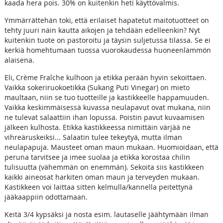
kaada hera pois. 30% on kuitenkin heti käyttövalmis.
Ymmärrättehän toki, että erilaiset hapatetut maitotuotteet on
tehty juuri näin kautta aikojen ja tehdään edelleenkin? Nyt
kuitenkin tuote on pastoroitu ja täysin suljetussa tilassa. Se ei
kerkiä homehtumaan tuossa vuorokaudessa huoneenlämmön
alaisena.
Eli, Crème Fraîche kulhoon ja etikka perään hyvin sekoittaen.
Vaikka sokeriruokoetikka (Sukang Puti Vinegar) on mieto
maultaan, niin se tuo tuotteille ja kastikkeelle happamuuden.
Vaikka keskimmäisessä kuvassa neulapavut ovat mukana, niin
ne tulevat salaattiin ihan lopussa. Poistin pavut kuvaamisen
jälkeen kulhosta. Etikka kastikkeessa nimittäin värjää ne
vihreäruskeiksi... Salaatin tulee tekeytyä, mutta ilman
neulapapuja. Mausteet oman maun mukaan. Huomioidaan, että
peruna tarvitsee ja imee suolaa ja etikka korostaa chilin
tulisuutta (vähemmän on enemmän). Sekoita siis kastikkeen
kaikki aineosat harkiten oman maun ja terveyden mukaan.
Kastikkeen voi laittaa sitten kelmulla/kannella peitettynä
jääkaappiin odottamaan.
Keitä 3/4 kypsäksi ja nosta esim. lautaselle jäähtymään ilman