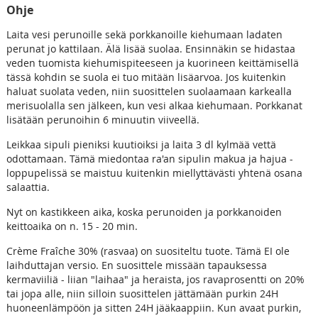
Ohje
Laita vesi perunoille sekä porkkanoille kiehumaan ladaten
perunat jo kattilaan. Älä lisää suolaa. Ensinnäkin se hidastaa
veden tuomista kiehumispiteeseen ja kuorineen keittämisellä
tässä kohdin se suola ei tuo mitään lisäarvoa. Jos kuitenkin
haluat suolata veden, niin suosittelen suolaamaan karkealla
merisuolalla sen jälkeen, kun vesi alkaa kiehumaan. Porkkanat
lisätään perunoihin 6 minuutin viiveellä.
Leikkaa sipuli pieniksi kuutioiksi ja laita 3 dl kylmää vettä
odottamaan. Tämä miedontaa ra'an sipulin makua ja hajua -
loppupelissä se maistuu kuitenkin miellyttävästi yhtenä osana
salaattia.
Nyt on kastikkeen aika, koska perunoiden ja porkkanoiden
keittoaika on n. 15 - 20 min.
Crème Fraîche 30% (rasvaa) on suositeltu tuote. Tämä EI ole
laihduttajan versio. En suosittele missään tapauksessa
kermaviiliä - liian "laihaa" ja heraista, jos ravaprosentti on 20%
tai jopa alle, niin silloin suosittelen jättämään purkin 24H
huoneenlämpöön ja sitten 24H jääkaappiin. Kun avaat purkin,