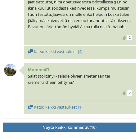
jaat tietoutta, niitä opetusvideoita odotellessa ;) En oo
ikinä kuullut soodasta keitinvedessä, kumpa muistaisin
tuon testata. Jäävesi on mulle ehkä helpoin koska tulee
jääkylmää kaivovettä niin en oo tarvinnut jäitä erikseen.
Pavut on järjettömän hyviä! Alkaa tulla nälkä...hahah!
2
Katso kaikki vastaukset (
4
)
Mummo07
Salat stolitsnyi - salade olivier, smetanaan tai
cremefraicheen tehtynä?
2
Katso kaikki vastaukset (
1
)
Näytä kaikki kommentit (16)