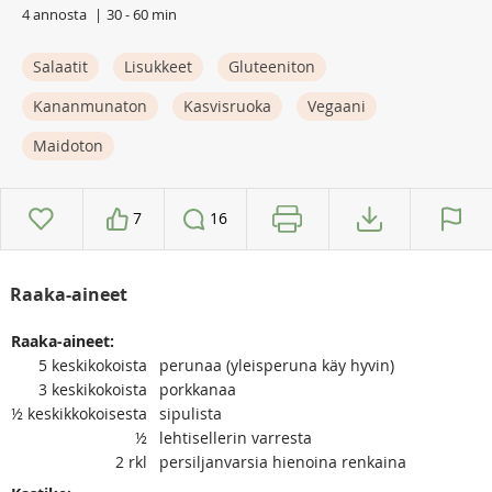
4 annosta
30 - 60 min
Salaatit
Lisukkeet
Gluteeniton
Kananmunaton
Kasvisruoka
Vegaani
Maidoton
7
16
Raaka-aineet
Raaka-aineet:
5
keskikokoista
perunaa (yleisperuna käy hyvin)
3
keskikokoista
porkkanaa
½
keskikkokoisesta
sipulista
½
lehtisellerin varresta
2
rkl
persiljanvarsia hienoina renkaina