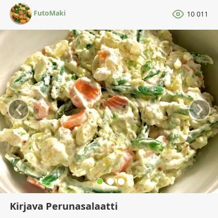
FutoMaki
10 011
‹
›
Kirjava Perunasalaatti