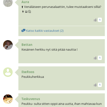
Aura
⬆️ Venäläiseen perunasalaattiin, tulee muistaakseni silliä?
👩‍💻🤔
1
Katso kaikki vastaukset (
2
)
Bettan
Kesäinen herkku nyt siitä pitää nauttia !
1
IlseRoos
Peukkuherkkua
1
Taskuvenus
Peukku- sulta sitten oppii aina uutta, ihan mahtavaa kun