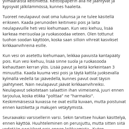
ylimääräistä keitinvettä. Keittiöpaperin alla ne jäähtyvät ja
kypsyvät jälkilämmössä, kunnes haaleita.
Tuoreet neulapavut ovat oma lukunsa ja ne tulee käsitellä
erikseen. Kaada perunoiden keitinvesi pois ja laita
neulapavuille heti vesi kiehumaan. Kun vesi kiehuu, lisää
karkeaa merisuolaa ja ruokasoodaa veteen. Olen tottunut
tuohon soodan käyttöön, koska saan silloin vihreät kasvikset
kirkkaanvihreinä esille.
Kun vesi on asetettu kiehumaan, leikkaa pavuista kantapääty
pois. Kun vesi kiehuu, lisää sinne suola ja ruokasooda
kiehauttaen kerran ylös. Lisää pavut ja keitä korkeintaan 3
minuuttia. Kaada kuuma vesi pois ja täytä kattila juoksevalla
kylmällä vedellä tai jäävedellä, kunnes pavut ovat täysin
jäähtyneet. Näin neulapavut jäävät kirkkaanvihreiksi.
Neulapavut sekoitetaan salaattiin ihan viimeisenä, juuri ennen
tarjoulua, koska etikka "polttaa" ne "harmaiksi".
Keskimmäisessä kuvassa ne ovat esillä kuvaan, mutta poistuivat
ennen kastiketta ja makujen vetäytymistä.
Seuraavaksi varsisellerin varsi. Sekin tarvitsee hiukan käsittelyä,
ennen käyttöä. Huuhteleminen on perusjuttu, mutta sitten siitä
vedetään syysäikeet pois ennen leikkaamista. Kuten