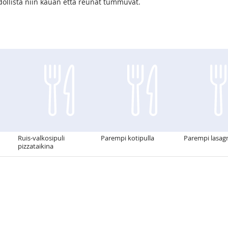
ollista niin kauan että reunat tummuvat.
Ruis-valkosipuli
Parempi kotipulla
Parempi lasag
pizzataikina