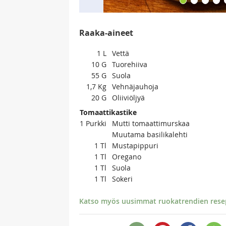
Raaka-aineet
1
L
Vettä
10
G
Tuorehiiva
55
G
Suola
1,7
Kg
Vehnäjauhoja
20
G
Oliiviöljyä
Tomaattikastike
1
Purkki
Mutti tomaattimurskaa
Muutama basilikalehti
1
Tl
Mustapippuri
1
Tl
Oregano
1
Tl
Suola
1
Tl
Sokeri
Katso myös uusimmat ruokatrendien resept