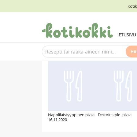
Kotik
ETUSIVU
HA
Suosittelemme myös
Napolilaistyyppinen pizza
Detroit style -pizza
16.11.2020