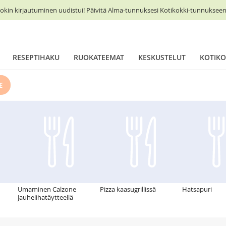
okin kirjautuminen uudistui! Päivitä Alma-tunnuksesi Kotikokki-tunnukseen 
RESEPTIHAKU
RUOKATEEMAT
KESKUSTELUT
KOTIKO
E
Umaminen Calzone
Pizza kaasugrillissä
Hatsapuri
Jauhelihatäytteellä