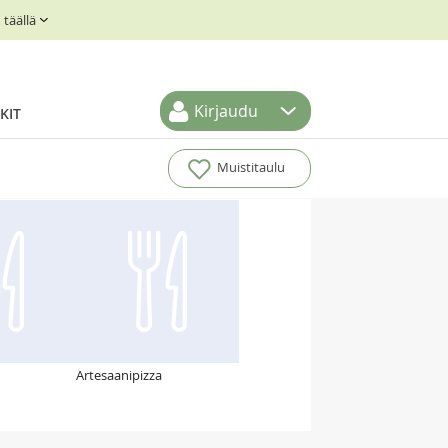
täällä
Kirjaudu
KIT
Muistitaulu
Artesaanipizza