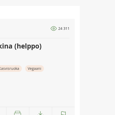
24 311
kina (helppo)
Kasvisruoka
Vegaani