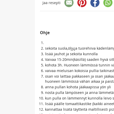
Jaa resepti
Ohje
sekoita suola,öljy,ja tuorehiiva kädenlä
lisää jauhot ja sekoita kunnolla
Vaivaa 15-20min(käsillä) saaden hyvä sit
kohota 3h. Huoneen lämmössä tunnin väle
vaivaa mieluisan kokoisia pullia taikinas
osan voi laittaa pakkaseen ja osan jääk
huoneen lämmössä vähän aikaa ja paist
anna pullan kohota jääkaapissa yön yli
nosta pulla lämpöseen ja anna lämmet
kun pulla on lämmennyt kunnolla leivo sii
lisää päälle tomaattikastike (kaikki ainee
kannattaa lisätä täytteitä maltillisesti pi