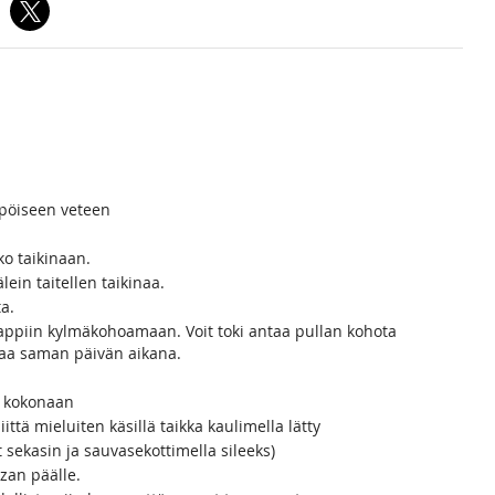
mpöiseen veteen
ko taikinaan.
in taitellen taikinaa.
ta.
aappiin kylmäkohoamaan. Voit toki antaa pullan kohota
aa saman päivän aikana.
ä kokonaan
ttä mieluiten käsillä taikka kaulimella lätty
t sekasin ja sauvasekottimella sileeks)
zzan päälle.