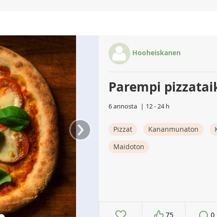
Hooheiskanen
Parempi pizzatai
6 annosta
12 - 24 h
›
Pizzat
Kananmunaton
Maidoton
75
0