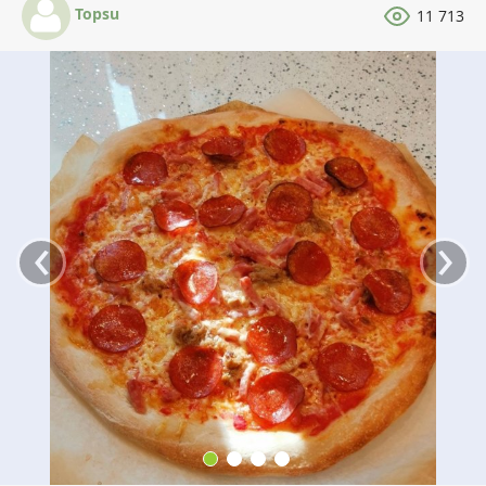
Topsu
11 713
‹
›