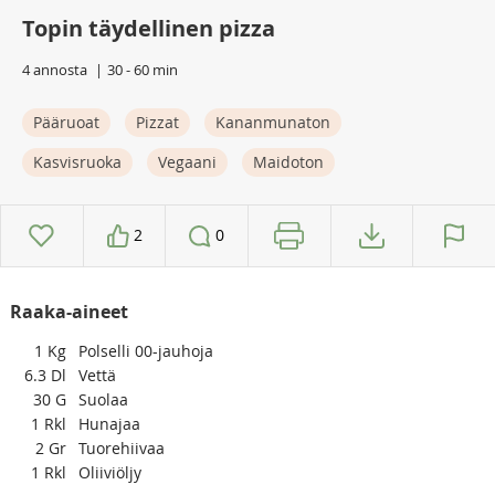
Topin täydellinen pizza
4 annosta
30 - 60 min
Pääruoat
Pizzat
Kananmunaton
Kasvisruoka
Vegaani
Maidoton
2
0
Raaka-aineet
1
Kg
Polselli 00-jauhoja
6.3
Dl
Vettä
30
G
Suolaa
1
Rkl
Hunajaa
2
Gr
Tuorehiivaa
1
Rkl
Oliiviöljy