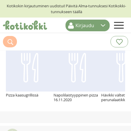
Kotikokin kirjautuminen uudistui! Päivitä Alma-tunnuksesi Kotikokki-
tunnukseen täällä
Kirjaudu
ETUSIVU
Suosittelemme myös
RESEPTIHAKU
RUOKATEEMAT
KESKUSTELUT
KOTIKOKIT
Pizza kaasugrillissä
Napolilaistyyppinen pizza
Hävikki vältetty, 
16.11.2020
perunalaatikko u