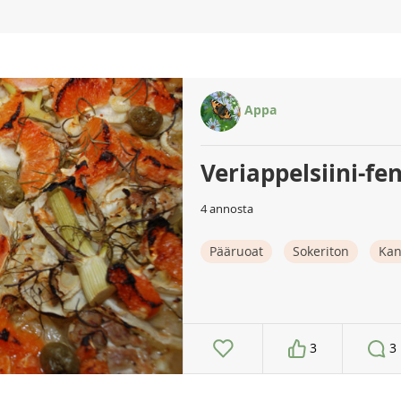
Appa
Veriappelsiini-fen
4 annosta
Pääruoat
Sokeriton
Ka
3
3