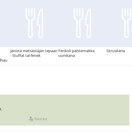
Jänistä metsästäjän tapaan
Fenkoli palsternakka
Sitruskana
- Stuffat tal-fenek
uunikana
lhau
.
Seuraa