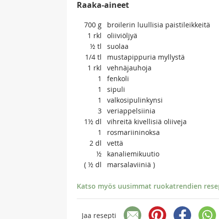
Raaka-aineet
700
g
broilerin luullisia paistileikkeitä
1
rkl
oliiviöljyä
½
tl
suolaa
1/4
tl
mustapippuria myllystä
1
rkl
vehnäjauhoja
1
fenkoli
1
sipuli
1
valkosipulinkynsi
3
veriappelsiinia
1½
dl
vihreitä kivellisiä oliiveja
1
rosmariininoksa
2
dl
vettä
½
kanaliemikuutio
( ½
dl
marsalaviiniä )
Katso myös uusimmat ruokatrendien resept
Jaa resepti