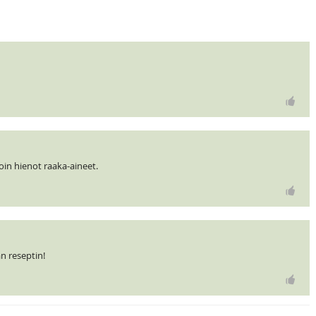
in hienot raaka-aineet.
n reseptin!