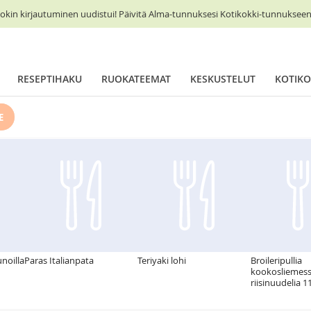
okin kirjautuminen uudistui! Päivitä Alma-tunnuksesi Kotikokki-tunnukseen 
RESEPTIHAKU
RUOKATEEMAT
KESKUSTELUT
KOTIKO
E
unoilla
Paras Italianpata
Teriyaki lohi
Broileripullia
kookosliemess
riisinuudelia 1