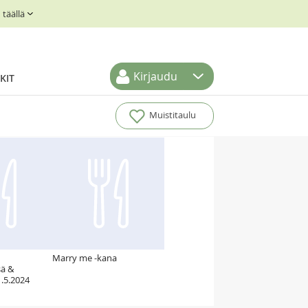
täällä
Kirjaudu
KIT
Muistitaulu
Marry me -kana
ä &
1.5.2024