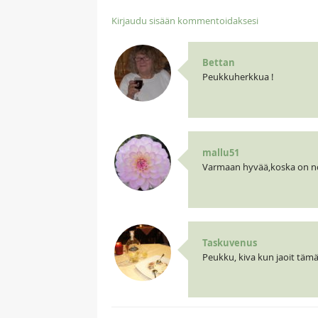
Kirjaudu sisään kommentoidaksesi
Bettan
Peukkuherkkua !
mallu51
Varmaan hyvää,koska on no
Taskuvenus
Peukku, kiva kun jaoit tämä