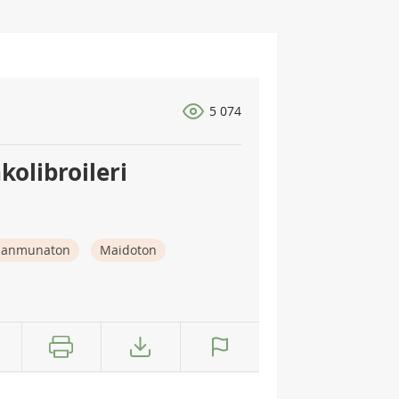
5 074
kolibroileri
nanmunaton
Maidoton