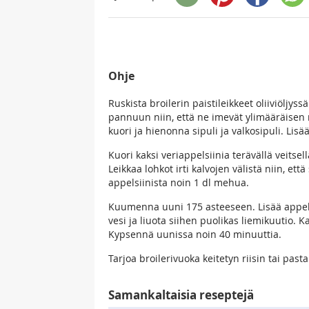
Ohje
Ruskista broilerin paistileikkeet oliiviöljys
pannuun niin, että ne imevät ylimääräisen ra
kuori ja hienonna sipuli ja valkosipuli. Lis
Kuori kaksi veriappelsiinia terävällä veitse
Leikkaa lohkot irti kalvojen välistä niin, et
appelsiinista noin 1 dl mehua.
Kuumenna uuni 175 asteeseen. Lisää appels
vesi ja liuota siihen puolikas liemikuutio. 
Kypsennä uunissa noin 40 minuuttia.
Tarjoa broilerivuoka keitetyn riisin tai past
Samankaltaisia reseptejä