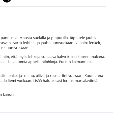
sä pannussa. Mausta suolalla ja pippurilla. Ripottele jauhot
svan. Siirrä leikkeet ja jauho uunivuokaan. Viipaloi fenkoli,
ää ne uunivuokaan.
llä niin, että myös lohkoja suojaava kalvo irtoaa kuoren mukana.
tä saat kalvottomia appelsiinilohkoja. Purista kolmannesta
iinilohkot ja -mehu, oliivit ja rosmariini vuokaan. Kuumenna
Kaada liemi vuokaan. Lisää halutessasi loraus marsalaviiniä.
an kanssa.