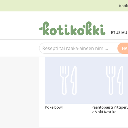
Kotik
ETUSIVU
HA
Suosittelemme myös
Poke bowl
Paahtopaisti Yrttiper
ja Viski-Kastike