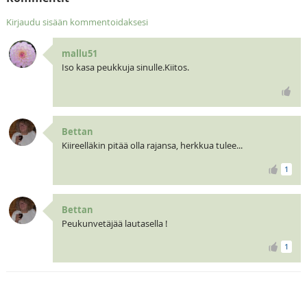
Kirjaudu sisään kommentoidaksesi
mallu51
Iso kasa peukkuja sinulle.Kiitos.
Bettan
Kiireelläkin pitää olla rajansa, herkkua tulee...
1
Bettan
Peukunvetäjää lautasella !
1