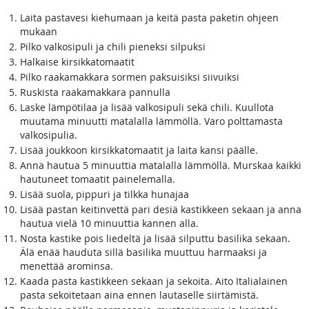
Laita pastavesi kiehumaan ja keitä pasta paketin ohjeen
mukaan
Pilko valkosipuli ja chili pieneksi silpuksi
Halkaise kirsikkatomaatit
Pilko raakamakkara sormen paksuisiksi siivuiksi
Ruskista raakamakkara pannulla
Laske lämpötilaa ja lisää valkosipuli sekä chili. Kuullota
muutama minuutti matalalla lämmöllä. Varo polttamasta
valkosipulia.
Lisää joukkoon kirsikkatomaatit ja laita kansi päälle.
Anna hautua 5 minuuttia matalalla lämmöllä. Murskaa kaikki
hautuneet tomaatit painelemalla.
Lisää suola, pippuri ja tilkka hunajaa
Lisää pastan keitinvettä pari desiä kastikkeen sekaan ja anna
hautua vielä 10 minuuttia kannen alla.
Nosta kastike pois liedeltä ja lisää silputtu basilika sekaan.
Älä enää hauduta sillä basilika muuttuu harmaaksi ja
menettää arominsa.
Kaada pasta kastikkeen sekaan ja sekoita. Aito Italialainen
pasta sekoitetaan aina ennen lautaselle siirtämistä.