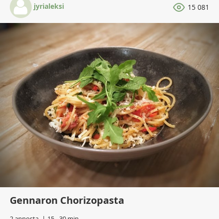
jyrialeksi
15 081
Gennaron Chorizopasta
2 annosta
15 - 30 min