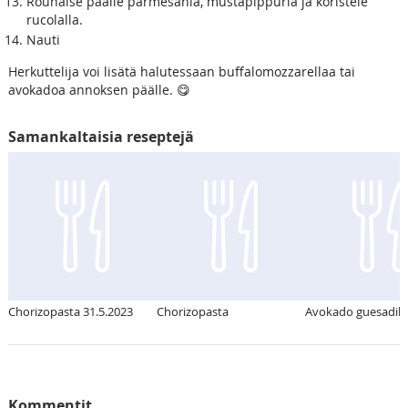
Rouhaise päälle parmesania, mustapippuria ja koristele
rucolalla.
Nauti
Herkuttelija voi lisätä halutessaan buffalomozzarellaa tai
avokadoa annoksen päälle. 😋
Samankaltaisia reseptejä
Chorizopasta 31.5.2023
Chorizopasta
Avokado guesadill
Kommentit