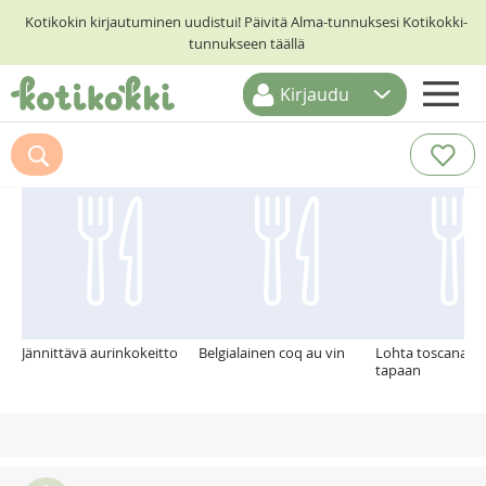
Kotikokin kirjautuminen uudistui! Päivitä Alma-tunnuksesi Kotikokki-
tunnukseen täällä
Kirjaudu
ETUSIVU
Suosittelemme myös
RESEPTIHAKU
RUOKATEEMAT
KESKUSTELUT
KOTIKOKIT
Jännittävä aurinkokeitto
Belgialainen coq au vin
Lohta toscanalai
tapaan