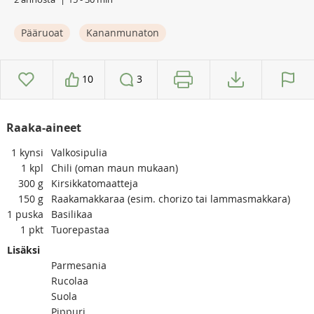
Pääruoat
Kananmunaton
10
3
Raaka-aineet
1
kynsi
Valkosipulia
1
kpl
Chili (oman maun mukaan)
300
g
Kirsikkatomaatteja
150
g
Raakamakkaraa (esim. chorizo tai lammasmakkara)
1
puska
Basilikaa
1
pkt
Tuorepastaa
Lisäksi
Parmesania
Rucolaa
Suola
Pippuri