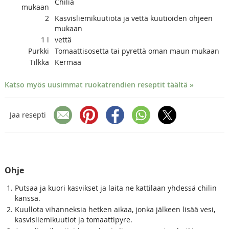
Chiliä
mukaan
2
Kasvisliemikuutiota ja vettä kuutioiden ohjeen
mukaan
1
l
vettä
Purkki
Tomaattisosetta tai pyrettä oman maun mukaan
Tilkka
Kermaa
Katso myös uusimmat ruokatrendien reseptit täältä »
Jaa resepti
Ohje
Putsaa ja kuori kasvikset ja laita ne kattilaan yhdessä chilin
kanssa.
Kuullota vihanneksia hetken aikaa, jonka jälkeen lisää vesi,
kasvisliemikuutiot ja tomaattipyre.