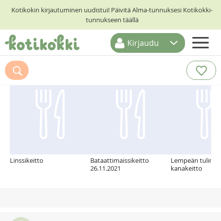
Kotikokin kirjautuminen uudistui! Päivitä Alma-tunnuksesi Kotikokki-
tunnukseen täällä
Kirjaudu
ETUSIVU
Suosittelemme myös
RESEPTIHAKU
RUOKATEEMAT
KESKUSTELUT
KOTIKOKIT
Linssikeitto
Bataattimaissikeitto
Lempeän tulinen
26.11.2021
kanakeitto