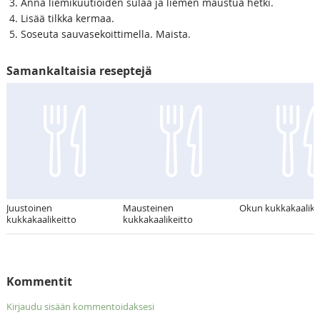
Anna liemikuutioiden sulaa ja liemen maustua hetki.
Lisää tilkka kermaa.
Soseuta sauvasekoittimella. Maista.
Samankaltaisia reseptejä
Juustoinen
Mausteinen
Okun kukkakaalike
kukkakaalikeitto
kukkakaalikeitto
Kommentit
Kirjaudu sisään kommentoidaksesi