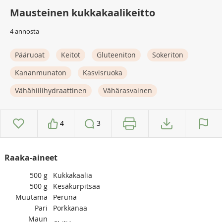
Mausteinen kukkakaalikeitto
4 annosta
Pääruoat
Keitot
Gluteeniton
Sokeriton
Kananmunaton
Kasvisruoka
Vähähiilihydraattinen
Vähärasvainen
4
3
Raaka-aineet
500
g
Kukkakaalia
500
g
Kesäkurpitsaa
Muutama
Peruna
Pari
Porkkanaa
Maun