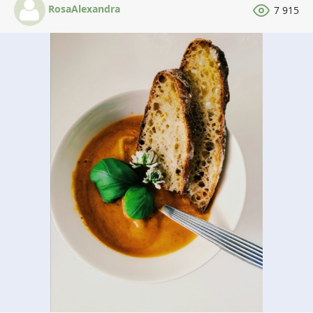
RosaAlexandra
7 915