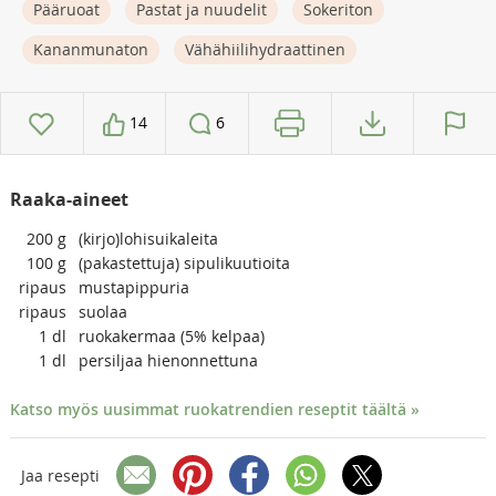
Pääruoat
Pastat ja nuudelit
Sokeriton
Kananmunaton
Vähähiilihydraattinen
14
6
Raaka-aineet
200
g
(kirjo)lohisuikaleita
100
g
(pakastettuja) sipulikuutioita
ripaus
mustapippuria
ripaus
suolaa
1
dl
ruokakermaa (5% kelpaa)
1
dl
persiljaa hienonnettuna
Katso myös uusimmat ruokatrendien reseptit täältä »
Jaa resepti