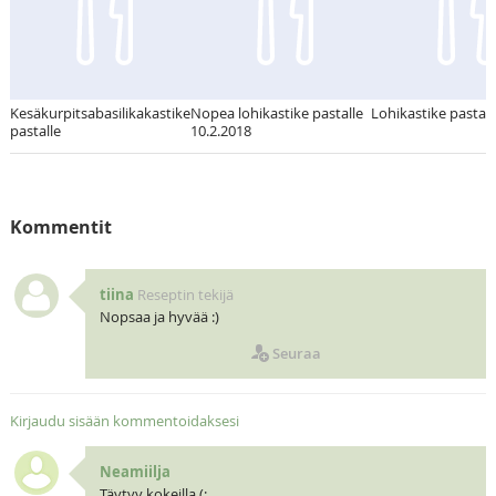
Kesäkurpitsabasilikakastike
Nopea lohikastike pastalle
Lohikastike pastall
pastalle
10.2.2018
Kommentit
tiina
Reseptin tekijä
Nopsaa ja hyvää :)
Seuraa
Kirjaudu sisään kommentoidaksesi
Neamiilja
Täytyy kokeilla (: