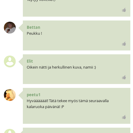
Bettan
Peukku !
Elit
Oikein nätti ja herkullinen kuva, namii :)
peetu1
Hyvääääää!! Tätä tekee myös tämä seuraavalla
kalaruoka päivänä! :P