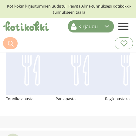
Kotikokin kirjautuminen uudistui! Päivitä Alma-tunnuksesi Kotikokki-
tunnukseen täällä
Kirjaudu
ETUSIVU
Suosittelemme myös
RESEPTIHAKU
RUOKATEEMAT
KESKUSTELUT
KOTIKOKIT
Tonnikalapasta
Parsapasta
Ragù-pastakasti