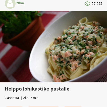
tiina
57 595
Helppo lohikastike pastalle
2 annosta
Alle 15 min