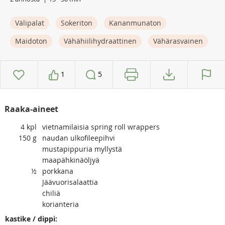
Välipalat
Sokeriton
Kananmunaton
Maidoton
Vähähiilihydraattinen
Vähärasvainen
1
5
Raaka-aineet
4
kpl
vietnamilaisia spring roll wrappers
150
g
naudan ulkofileepihvi
mustapippuria myllystä
maapähkinäöljyä
½
porkkana
Jäävuorisalaattia
chiliä
korianteria
kastike / dippi: