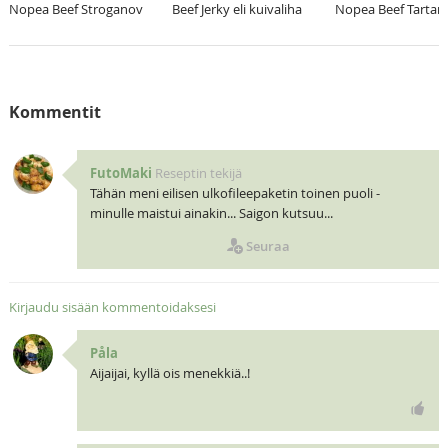
Nopea Beef Stroganov
Beef Jerky eli kuivaliha
Nopea Beef Tartar
Kommentit
FutoMaki
Reseptin tekijä
Tähän meni eilisen ulkofileepaketin toinen puoli -
minulle maistui ainakin... Saigon kutsuu...
Seuraa
Kirjaudu sisään kommentoidaksesi
Påla
Aijaijai, kyllä ois menekkiä..!