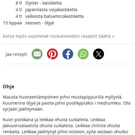
8
tl
Oyster - kastiketta
4
tl
japanilasta soijakastiketta
4
tl
valkoista balsamicokastiketta
15
tippaa
seesam - öljyä
Katso myös uusimmat ruokatrendien reseptit täältä »
Jaa resepti
Ohje
Mausta huoneenlämpöinen pihvi mustapippurilla myllystä.
Kuumenna öljyä ja paista pihvi puolikypsäksi / mediumiksi. Ota
syrjään jäähtymään.
Kuori porkkana ja leikkaa ohuita suikaleita. Leikkaa
jäävuorisalaatista ohuita suikaleita. Leikkaa chilistä ohuita
renkaita. Leikkaa jäähtynyt pihvi viistoon, syitä vastaan ohuiksi