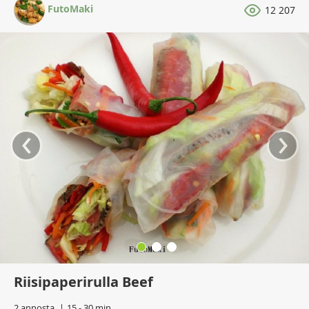
FutoMaki
12 207
‹
›
Riisipaperirulla Beef
2 annosta
15 - 30 min