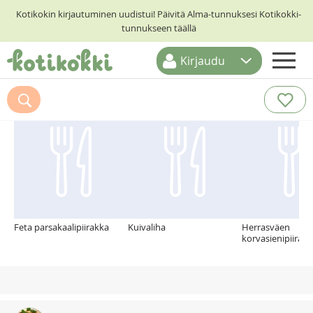
Kotikokin kirjautuminen uudistui! Päivitä Alma-tunnuksesi Kotikokki-
tunnukseen täällä
Kirjaudu
ETUSIVU
Suosittelemme myös
RESEPTIHAKU
RUOKATEEMAT
KESKUSTELUT
KOTIKOKIT
Feta parsakaalipiirakka
Kuivaliha
Herrasväen
korvasienipiirakk