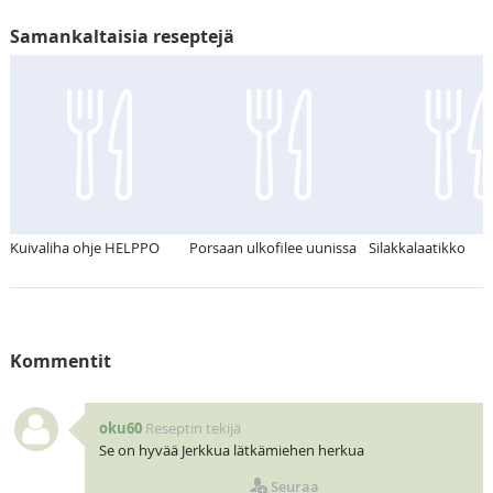
Samankaltaisia reseptejä
Kuivaliha ohje HELPPO
Porsaan ulkofilee uunissa
Silakkalaatikko
Kommentit
oku60
Reseptin tekijä
Se on hyvää Jerkkua lätkämiehen herkua
Seuraa