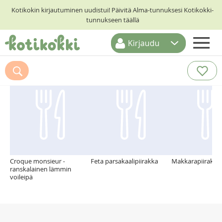
Kotikokin kirjautuminen uudistui! Päivitä Alma-tunnuksesi Kotikokki-
tunnukseen täällä
Kirjaudu
ETUSIVU
Suosittelemme myös
RESEPTIHAKU
RUOKATEEMAT
KESKUSTELUT
KOTIKOKIT
Croque monsieur -
Feta parsakaalipiirakka
Makkarapiirakat
ranskalainen lämmin
voileipä