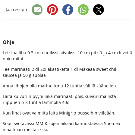
Jaa resepti
Ohje
Leikkaa liha 0.5 cm ohuikssi siivukssi 10 cm pitkiä ja 4 cm leveitä
noin mitat.
Tee marinaati 2 dl Soijakastiketta 1 dl Makeaa sweet chili
saucea ja 50 g suolaa
Anna lihojen olla marinoituna 12 tuntia välillä käänellen.
Laita kuivuriin pyyhi liika marinaati pois.Kuivuri mallista
riippuen 6-8 tuntia lämmöllä 40c
Kun lihat ovat valmiita laita Minigrip pusseihin viileään.
Sopii syötävässi MM Kisojen aikaan kannustaessa Suomea
maailman mestarikssi.