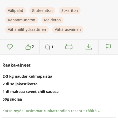
Välipalat
Gluteeniton
Sokeriton
Kananmunaton
Maidoton
Vähähiilihydraattinen
Vähärasvainen
2
1
Raaka-aineet
2-3 kg naudankulmapaistia
2 dl soijakastiketta
1 dl makeaa sweet chili saucea
50g suolaa
Katso myös uusimmat ruokatrendien reseptit täältä »