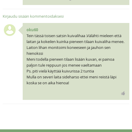
Kirjaudu sisään kommentoidaksesi
oku60
Tein tässä toisen satsin kuivalihaa .Välähti mieleen että
laitan ja kokeilen kuinka pieneen tilaan kuivaliha menee.
Laiton lihan monitoimi koneeseen ja jauhon sen
hienokssi
Meni todella pieneen tilaan lisään kuvan, ei painoa
paljon tule reppuun jos menee vaeltamaan
Ps. piti vielä käyttää kuivurissa 2 tuntia
Mulla on severi laita sideharso ettei meni reiistä läpi
koska se on aika hienoa!