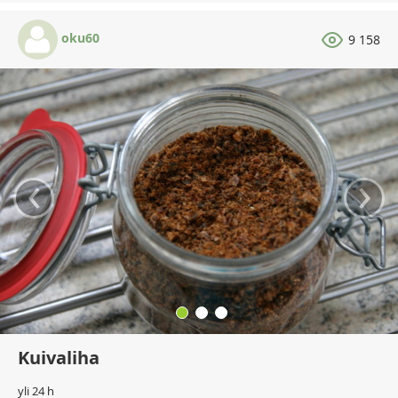
oku60
9 158
‹
›
Kuivaliha
yli 24 h