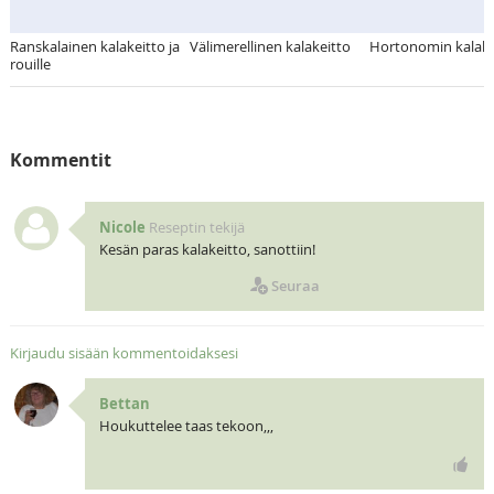
Ranskalainen kalakeitto ja
Välimerellinen kalakeitto
Hortonomin kalake
rouille
Kommentit
Nicole
Reseptin tekijä
Kesän paras kalakeitto, sanottiin!
Seuraa
Kirjaudu sisään kommentoidaksesi
Bettan
Houkuttelee taas tekoon,,,