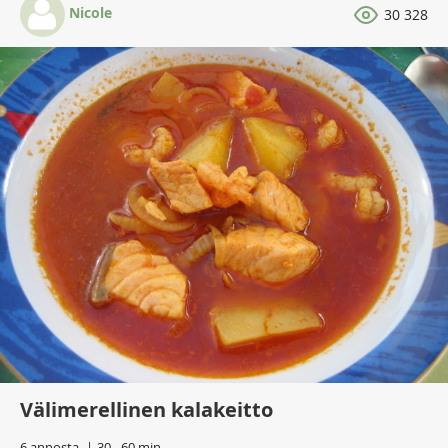
Nicole
30 328
Välimerellinen kalakeitto
6 annosta
30 - 60 min