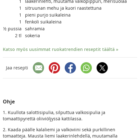
1
laakerinlehti, muutama valkopippuri, merisuolaa
1
sitruunan mehu ja kuori raastettuna
1
pieni purjo suikaleina
1
fenkoli suikaleina
½
pussia
sahramia
2
tl
sokeria
Katso myös uusimmat ruokatrendien reseptit täältä »
Jaa resepti
Ohje
1. Kuullota salottisipulia, silputtua valkosipulia ja
tomaattipyrettä oliiviöljyssä kattilassa.
2. Kaada päälle kalaliemi ja valkoviini sekä purkillinen
tomaatteja. Mausta liemi laakerinlehdellä, muutamalla