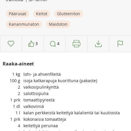
Pääruoat
Keitot
Gluteeniton
Kananmunaton
Maidoton
3
4
Raaka-aineet
1
kg
lohi- ja ahvenfileitä
100
g
isoja katkarapuja kuorittuna (pakaste)
2
valkosipulinkynttä
2
salottisipulia
1
prk
tomaattipyreetä
1
dl
valkoviiniä
1
l
kalan perkkeistä keitettyä kalalientä tai kuutioista
1
prk
kokonaisia tomaatteja
4
keitettyä perunaa