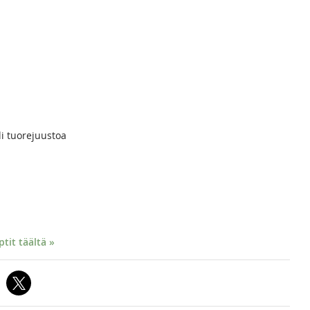
i tuorejuustoa
it täältä »