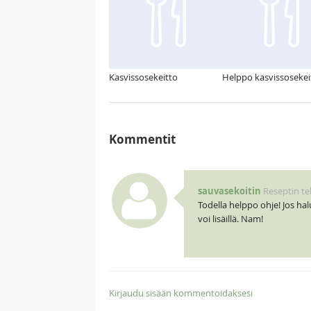
Kasvissosekeitto
Helppo kasvissosekei
Kommentit
sauvasekoitin
Reseptin te
Todella helppo ohje! Jos ha
voi lisäillä. Nam!
Kirjaudu sisään kommentoidaksesi