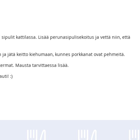
 sipulit kattilassa. Lisää perunasipulisekoitus ja vettä niin, että
an ja jätä keitto kiehumaan, kunnes porkkanat ovat pehmeitä.
kermat. Mausta tarvittaessa lisää.
uti! :)