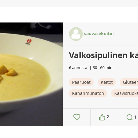
sauvasekoitin
Valkosipulinen k
6 annosta
30 - 60 min
Pääruoat
Keitot
Glutee
Kananmunaton
Kasvisruok
2
1