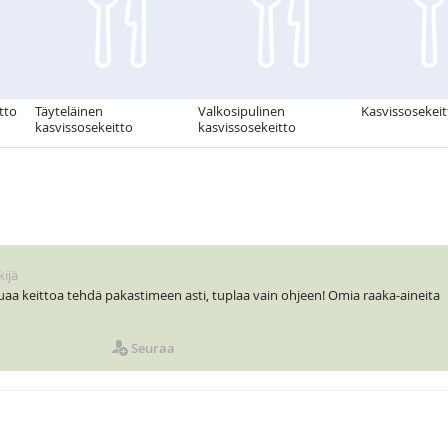
tto
Täyteläinen
Valkosipulinen
Kasvissosekeit
kasvissosekeitto
kasvissosekeitto
kijä
luaa keittoa tehdä pakastimeen asti, tuplaa vain ohjeen! Omia raaka-aineita
Seuraa