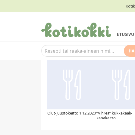
Kotik
ETUSIVU
HA
Suosittelemme myös
Olut-juustokeitto 1.12.2020
”Vihreä” kukkakaali-
kanakeitto