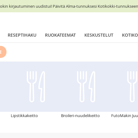
okin kirjautuminen uudistui! Päivitä Alma-tunnuksesi Kotikokki-tunnukseen 
RESEPTIHAKU
RUOKATEEMAT
KESKUSTELUT
KOTIKO
E
Lipstikkakeitto
Broileri-nuudelikeitto
FutoMakin Juu