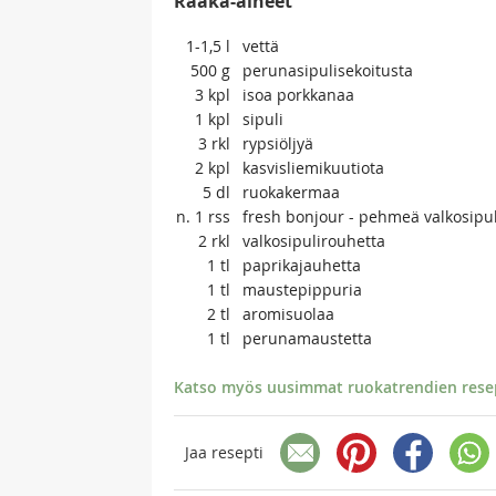
Raaka-aineet
1-1,5
l
vettä
500
g
perunasipulisekoitusta
3
kpl
isoa porkkanaa
1
kpl
sipuli
3
rkl
rypsiöljyä
2
kpl
kasvisliemikuutiota
5
dl
ruokakermaa
n. 1
rss
fresh bonjour - pehmeä valkosipul
2
rkl
valkosipulirouhetta
1
tl
paprikajauhetta
1
tl
maustepippuria
2
tl
aromisuolaa
1
tl
perunamaustetta
Katso myös uusimmat ruokatrendien resept
Jaa resepti