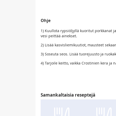
Ohje
1) Kuullota rypsiöljyllä kuoritut porkkanat ja
vesi peittää ainekset.
2) Lisää kasvisliemikuutiot, mausteet seka
3) Soseuta seos. Lisää tuorejuusto ja ruoka
4) Tarjoile keitto, vaikka Crostinien kera ja na
Samankaltaisia reseptejä