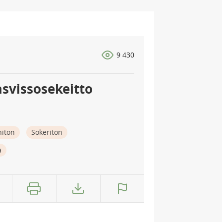
9 430
asvissosekeitto
niton
Sokeriton
a