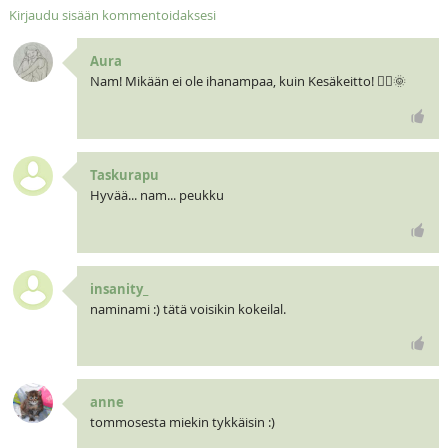
Kirjaudu sisään kommentoidaksesi
Aura
Nam! Mikään ei ole ihanampaa, kuin Kesäkeitto! 🧝‍♀️🌞
Taskurapu
Hyvää... nam... peukku
insanity_
naminami :) tätä voisikin kokeilal.
anne
tommosesta miekin tykkäisin :)