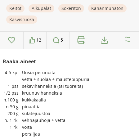
Keitot
Alkupalat
Sokeriton
Kananmunaton
Kasvisruoka
12
5
Raaka-aineet
4-5
kpl
Uusia perunoita
vettä + suolaa + maustepippuria
1
pss
sekavihanneksia (tai tuoreita)
1/2
pss
kruunuvihanneksia
n.100
g
kukkakaalia
n.50
g
pinaattia
200
g
sulatejuustoa
n. 1
rkl
vehnäjauhoja + vettä
1
rkl
voita
persiljaa