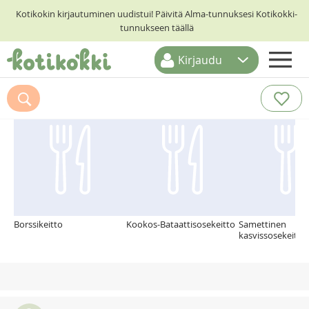
Kotikokin kirjautuminen uudistui! Päivitä Alma-tunnuksesi Kotikokki-
tunnukseen täällä
Kirjaudu
ETUSIVU
Suosittelemme myös
RESEPTIHAKU
RUOKATEEMAT
KESKUSTELUT
KOTIKOKIT
Borssikeitto
Kookos-Bataattisosekeitto
Samettinen
kasvissosekeitto