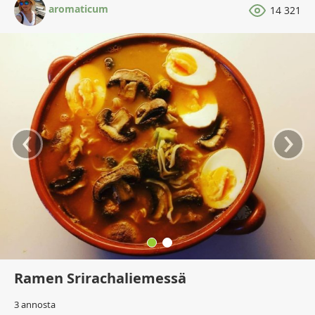
aromaticum
14 321
‹
›
Ramen Srirachaliemessä
3 annosta