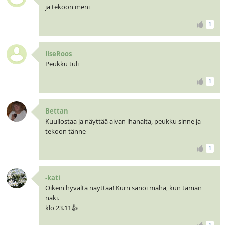
ja tekoon meni
1
IlseRoos
Peukku tuli
1
Bettan
Kuullostaa ja näyttää aivan ihanalta, peukku sinne ja
tekoon tänne
1
-kati
Oikein hyvältä näyttää! Kurn sanoi maha, kun tämän
näki.
klo 23.11👍