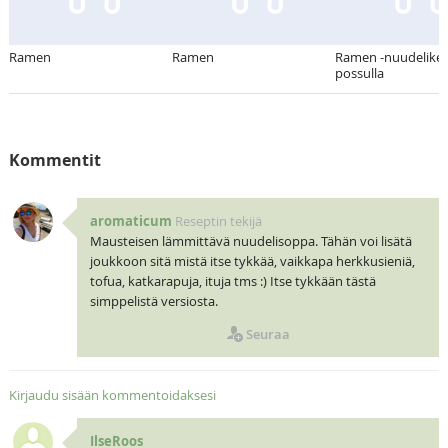
Ramen
Ramen
Ramen -nuudelikei
possulla
Kommentit
aromaticum
Reseptin tekijä
Mausteisen lämmittävä nuudelisoppa. Tähän voi lisätä
joukkoon sitä mistä itse tykkää, vaikkapa herkkusieniä,
tofua, katkarapuja, ituja tms :) Itse tykkään tästä
simppelistä versiosta.
Seuraa
Kirjaudu sisään kommentoidaksesi
IlseRoos