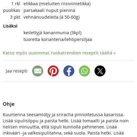
1
rkl
etikkaa (mieluiten riisiviinietikka)
puolikas
parsakaali nuput pieninä
3
pkt
vehnänuudeleita (á 50-60g)
Lisäksi
keitettyjä kananmunia (3kpl)
tuoretta korianteria/lehtipersiljaa
Katso myös uusimmat ruokatrendien reseptit täältä »
Jaa resepti
Ohje
Kuumenna seesamiöljy ja sriracha pinnoitetussa kasarissa.
Lisää sipulisilppu ja paista hetki. Lisää tomaatti ja paista noin
nelisen minuuttia, että sipuli kunnolla pehmenee. Lisää
inkivääri -ja valkosipulitahna, sekä suola. Paista hetki. Lisää