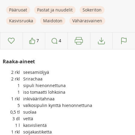
Pääruoat
Pastat ja nuudelit
Sokeriton
Kasvisruoka
Maidoton
Vähärasvainen
7
4
Raaka-aineet
2
rkl
seesamiöljyä
2
rkl
Srirachaa
1
sipuli hienonnettuna
1
iso tomaatti lohkoina
1
rkl
inkivääritahnaa
5
valkosipulin kynttä hienonnettuna
0,5
tl
suolaa
3
dl
vettä
1
l
kasvislientä
1
rkl
soijakastiketta