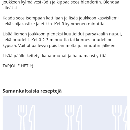
joukkoon kylmä vesi (3dl) ja kippaa seos blenderiin. Blendaa
sileäksi.
Kaada seos isompaan kattilaan ja lisää joukkoon kasvisliemi,
sekä soijakastike ja etikka. Keitä kymmenen minuttia.
Lisää liemen joukkoon pieneksi kuutioidut parsakaalin nuput,
sekä nuudelit. Keitä 2-3 minuuttia tai kunnes nuudeli on
kypsää. Voit ottaa levyn pois lämmöltä jo minuutin jälkeen.
Lisää päälle keitetyt kananmunat ja haluamaasi yrttiä.
TARJOILE HETI!:)
Samankaltaisia reseptejä