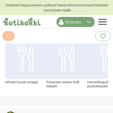
Kotikokin kirjautuminen uudistui! Päivitä Alma-tunnuksesi Kotikokki-
tunnukseen täällä
Kirjaudu
ETUSIVU
Suosittelemme myös
RESEPTIHAKU
RUOKATEEMAT
KESKUSTELUT
KOTIKOKIT
Vihreät kuulat sinappi
Tuhansien Värien Grilli
Hirvenlihapullat,
Salaatti
puolukkasalsa