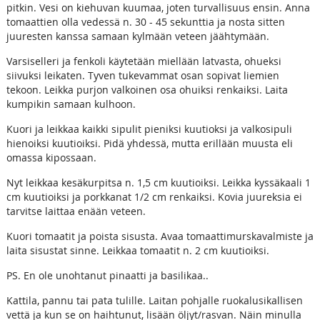
pitkin. Vesi on kiehuvan kuumaa, joten turvallisuus ensin. Anna
tomaattien olla vedessä n. 30 - 45 sekunttia ja nosta sitten
juuresten kanssa samaan kylmään veteen jäähtymään.
Varsiselleri ja fenkoli käytetään miellään latvasta, ohueksi
siivuksi leikaten. Tyven tukevammat osan sopivat liemien
tekoon. Leikka purjon valkoinen osa ohuiksi renkaiksi. Laita
kumpikin samaan kulhoon.
Kuori ja leikkaa kaikki sipulit pieniksi kuutioksi ja valkosipuli
hienoiksi kuutioiksi. Pidä yhdessä, mutta erillään muusta eli
omassa kipossaan.
Nyt leikkaa kesäkurpitsa n. 1,5 cm kuutioiksi. Leikka kyssäkaali 1
cm kuutioiksi ja porkkanat 1/2 cm renkaiksi. Kovia juureksia ei
tarvitse laittaa enään veteen.
Kuori tomaatit ja poista sisusta. Avaa tomaattimurskavalmiste ja
laita sisustat sinne. Leikkaa tomaatit n. 2 cm kuutioiksi.
PS. En ole unohtanut pinaatti ja basilikaa..
Kattila, pannu tai pata tulille. Laitan pohjalle ruokalusikallisen
vettä ja kun se on haihtunut, lisään öljyt/rasvan. Näin minulla