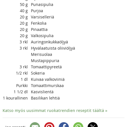
50
g
Punasipulia
40
g
Purjoa
20
g
Varsiselleriä
20
g
Fenkolia
20
g
Pinaattia
20
g
Valkosipulia
3
rkl
Auringonkukkaöljyä
3
rkl
Hyvälaatuista oliiviöljyä
Merisuolaa
Mustapippuria
3
rkl
Tomaattipyreetä
1/2
rkl
Sokeria
1
dl
Kuivaa valkoviiniä
Purkki
Tomaattimurskaa
1 1/2
dl
Kasvislientä
1
kourallinen
Basilikan lehtiä
Katso myös uusimmat ruokatrendien reseptit täältä »