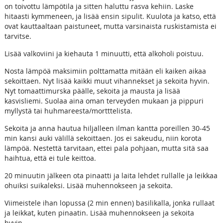
on toivottu lämpötila ja sitten haluttu rasva kehiin. Laske
hitaasti kymmeneen, ja lisää ensin sipulit. Kuulota ja katso, että
ovat kauttaaltaan paistuneet, mutta varsinaista ruskistamista ei
tarvitse.
Lisää valkoviini ja kiehauta 1 minuutti, että alkoholi poistuu.
Nosta lämpöä maksimiin polttamatta mitään eli kaiken aikaa
sekoittaen. Nyt lisää kaikki muut vihannekset ja sekoita hyvin.
Nyt tomaattimurska päälle, sekoita ja mausta ja lisää
kasvisliemi. Suolaa aina oman terveyden mukaan ja pippuri
myllystä tai huhmareesta/mortttelista.
Sekoita ja anna hautua hiljalleen ilman kantta poreillen 30-45
min kansi auki välillä sekoittaen. Jos ei sakeudu, niin korota
lämpöä. Nestettä tarvitaan, ettei pala pohjaan, mutta sitä saa
haihtua, että ei tule keittoa.
20 minuutin jälkeen ota pinaatti ja laita lehdet rullalle ja leikkaa
ohuiksi suikaleksi. Lisää muhennokseen ja sekoita.
Viimeistele ihan lopussa (2 min ennen) basilikalla, jonka rullaat
ja leikkat, kuten pinaatin. Lisää muhennokseen ja sekoita
hyvin....