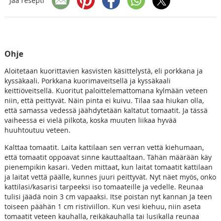
Jaa resepti
Ohje
Aloitetaan kuorittavien kasvisten käsittelystä, eli porkkana ja
kyssäkaali. Porkkana kuorimaveitsellä ja kyssäkaali
keittiöveitsellä. Kuoritut paloittelemattomana kylmään veteen
niin, että peittyvät. Näin pinta ei kuivu. Tilaa saa hiukan olla,
että samassa vedessä jäähdytetään kaltatut tomaatit. Ja tässä
vaiheessa ei vielä pilkota, koska muuten liikaa hyvää
huuhtoutuu veteen.
Kalttaa tomaatit. Laita kattilaan sen verran vettä kiehumaan,
että tomaatit oppoavat sinne kauttaaltaan. Tähän määrään käy
pienempikin kasari. Veden mittaat, kun laitat tomaatit kattilaan
ja laitat vettä päälle, kunnes juuri peittyvät. Nyt näet myös, onko
kattilasi/kasarisi tarpeeksi iso tomaateille ja vedelle. Reunaa
tulisi jäädä noin 3 cm vapaaksi. Itse poistan nyt kannan Ja teen
toiseen päähän 1 cm ristiviillon. Kun vesi kiehuu, niin aseta
tomaatit veteen kauhalla, reikäkauhalla tai lusikalla reunaa