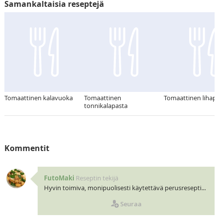
Samankaltaisia reseptejä
Tomaattinen kalavuoka
Tomaattinen
Tomaattinen lihap
tonnikalapasta
Kommentit
FutoMaki
Reseptin tekijä
Hyvin toimiva, monipuolisesti käytettävä perusresepti...
Seuraa