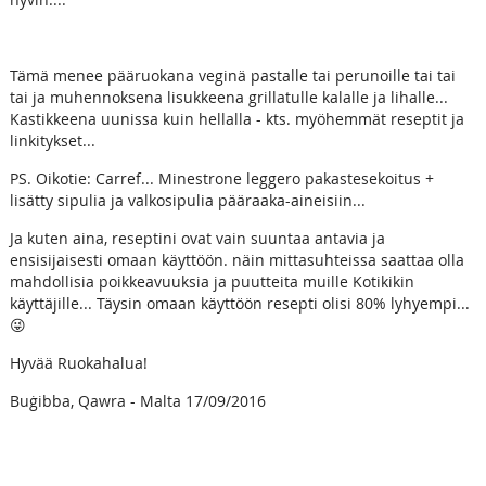
Tämä menee pääruokana veginä pastalle tai perunoille tai tai
tai ja muhennoksena lisukkeena grillatulle kalalle ja lihalle...
Kastikkeena uunissa kuin hellalla - kts. myöhemmät reseptit ja
linkitykset...
PS. Oikotie: Carref... Minestrone leggero pakastesekoitus +
lisätty sipulia ja valkosipulia pääraaka-aineisiin...
Ja kuten aina, reseptini ovat vain suuntaa antavia ja
ensisijaisesti omaan käyttöön. näin mittasuhteissa saattaa olla
mahdollisia poikkeavuuksia ja puutteita muille Kotikikin
käyttäjille... Täysin omaan käyttöön resepti olisi 80% lyhyempi...
😜
Hyvää Ruokahalua!
Buġibba, Qawra - Malta 17/09/2016