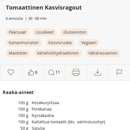
Tomaattinen Kasvisragout
6 annosta
30 - 60 min
Pääruoat
Lisukkeet
Gluteeniton
Kananmunaton
Kasvisruoka
Vegaani
Maidoton
Vähähiilihydraattinen
Vähärasvainen
6
11
Raaka-aineet
100
g
Kesäkurpitsaa
100
g
Porkkanaa
100
g
Kyssäkaalia
100
g
Kaltattua tomaatti (kts. valmistusohje)
50
g
Sipulia