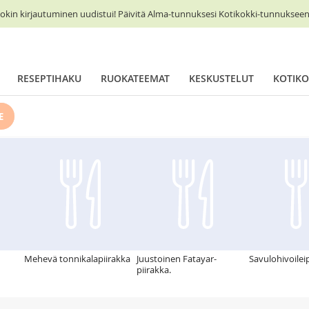
okin kirjautuminen uudistui! Päivitä Alma-tunnuksesi Kotikokki-tunnukseen 
RESEPTIHAKU
RUOKATEEMAT
KESKUSTELUT
KOTIKO
E
Mehevä tonnikalapiirakka
Juustoinen Fatayar-
Savulohivoile
piirakka.