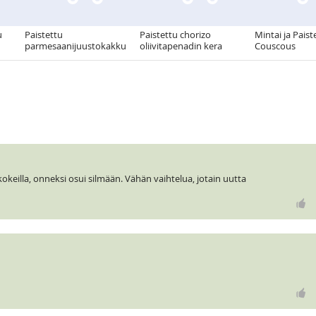
u
Paistettu
Paistettu chorizo
Mintai ja Paist
parmesaanijuustokakku
oliivitapenadin kera
Couscous
okeilla, onneksi osui silmään. Vähän vaihtelua, jotain uutta