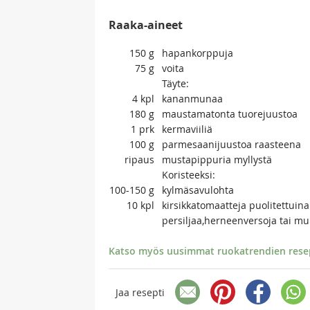
Raaka-aineet
150
g
hapankorppuja
75
g
voita
Täyte:
4
kpl
kananmunaa
180
g
maustamatonta tuorejuustoa
1
prk
kermaviiliä
100
g
parmesaanijuustoa raasteena
ripaus
mustapippuria myllystä
Koristeeksi:
100-150
g
kylmäsavulohta
10
kpl
kirsikkatomaatteja puolitettuina
persiljaa,herneenversoja tai mu
Katso myös uusimmat ruokatrendien resept
Jaa resepti