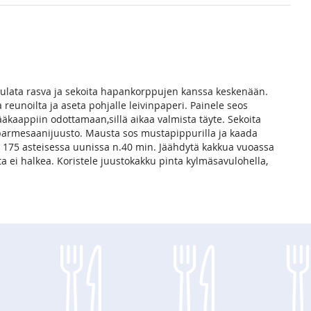
ulata rasva ja sekoita hapankorppujen kanssa keskenään.
 reunoilta ja aseta pohjalle leivinpaperi. Painele seos
ääkaappiin odottamaan,sillä aikaa valmista täyte. Sekoita
 parmesaanijuusto. Mausta sos mustapippurilla ja kaada
175 asteisessa uunissa n.40 min. Jäähdytä kakkua vuoassa
a ei halkea. Koristele juustokakku pinta kylmäsavulohella,