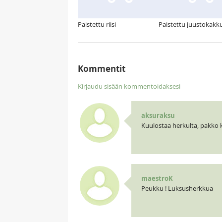
Paistettu riisi
Paistettu juustokakk
Kommentit
Kirjaudu sisään kommentoidaksesi
aksuraksu
Kuulostaa herkulta, pakko k
maestroK
Peukku ! Luksusherkkua