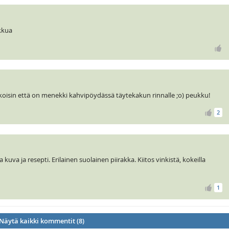
kkua
koisin että on menekki kahvipöydässä täytekakun rinnalle ;o) peukku!
2
a ja resepti. Erilainen suolainen piirakka. Kiitos vinkistä, kokeilla
1
Näytä kaikki kommentit (8)