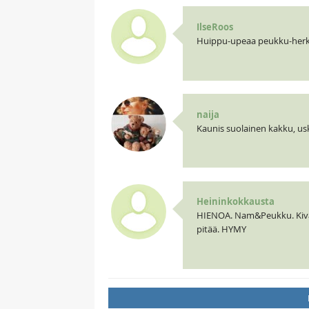
IlseRoos
Huippu-upeaa peukku-her
naija
Kaunis suolainen kakku, us
Heininkokkausta
HIENOA. Nam&Peukku. Kiva kuv
pitää. HYMY