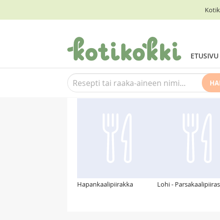
Kotik
ETUSIVU
HA
Suosittelemme myös
Hapankaalipiirakka
Lohi - Parsakaalipiiras