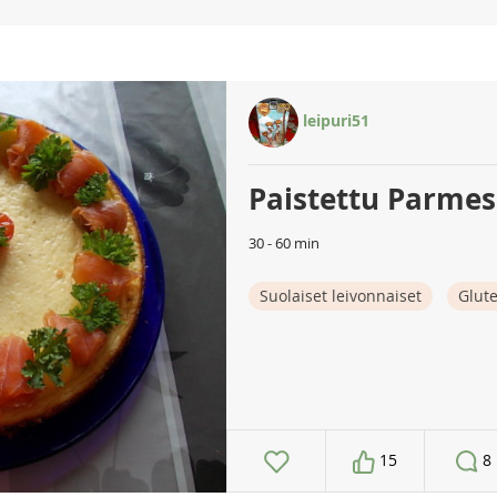
leipuri51
Paistettu Parme
30 - 60 min
Suolaiset leivonnaiset
Glut
15
8