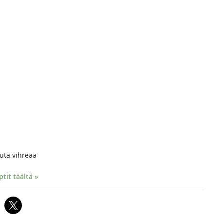
uta vihreää
it täältä »