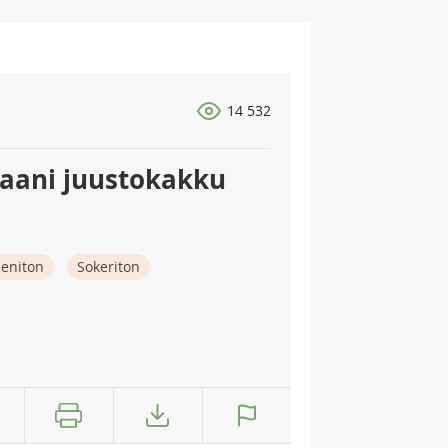
14 532
saani juustokakku
eeniton
Sokeriton