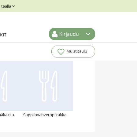
täällä
Kirjaudu
KIT
Muistitaulu
ipäkakku
Suppilovahveropiirakka