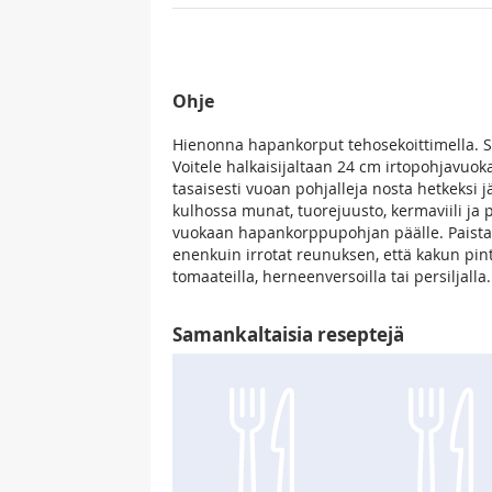
Ohje
Hienonna hapankorput tehosekoittimella. S
Voitele halkaisijaltaan 24 cm irtopohjavuoka
tasaisesti vuoan pohjalleja nosta hetkeksi j
kulhossa munat, tuorejuusto, kermaviili ja
vuokaan hapankorppupohjan päälle. Paista 
enenkuin irrotat reunuksen, että kakun pint
tomaateilla, herneenversoilla tai persiljalla.
Samankaltaisia reseptejä