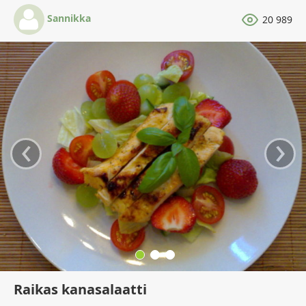
Sannikka
20 989
‹
›
Raikas kanasalaatti