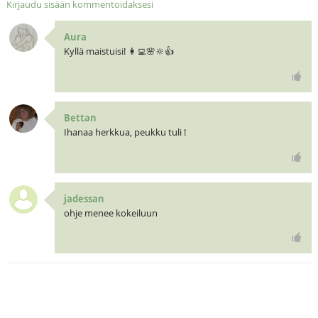
Kirjaudu sisään kommentoidaksesi
Aura
Kyllä maistuisi! 👩‍💻🌸🔆👍
Bettan
Ihanaa herkkua, peukku tuli !
jadessan
ohje menee kokeiluun