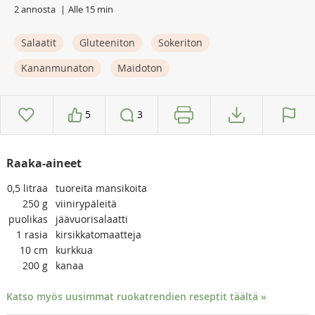
2 annosta
Alle 15 min
Salaatit
Gluteeniton
Sokeriton
Kananmunaton
Maidoton
5
3
Raaka-aineet
0,5
litraa
tuoreita mansikoita
250
g
viinirypäleitä
puolikas
jäävuorisalaatti
1
rasia
kirsikkatomaatteja
10
cm
kurkkua
200
g
kanaa
Katso myös uusimmat ruokatrendien reseptit täältä »