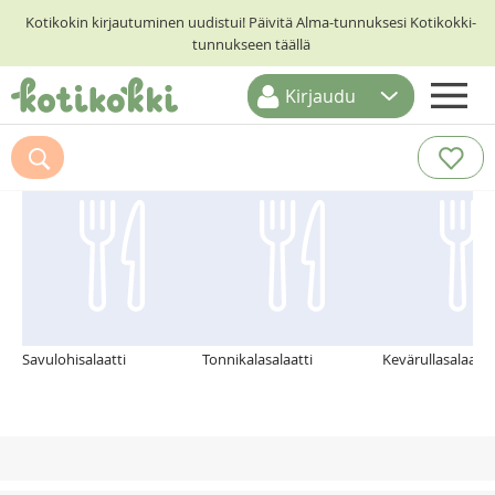
Kotikokin kirjautuminen uudistui! Päivitä Alma-tunnuksesi Kotikokki-
tunnukseen täällä
Kirjaudu
ETUSIVU
Suosittelemme myös
RESEPTIHAKU
RUOKATEEMAT
KESKUSTELUT
KOTIKOKIT
Savulohisalaatti
Tonnikalasalaatti
Kevärullasalaatti